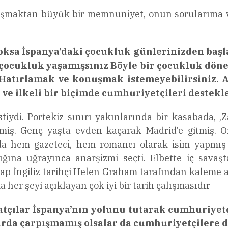
nışmaktan büyük bir memnuniyet, onun sorularıma v
 yoksa İspanya’daki çocukluk günlerinizden ba
r çocukluk yaşamışsınız Böyle bir çocukluk dö
 Hatırlamak ve konuşmak istemeyebilirsiniz. A
ı ve ilkeli bir biçimde cumhuriyetçileri destekl
iydi. Portekiz sınırı yakınlarında bir kasabada, ,Z
iş. Genç yaşta evden kaçarak Madrid’e gitmiş. Ora
 hem gazeteci, hem romancı olarak isim yapmış b
lığına uğrayınca anarşizmi seçti. Elbette iç savaşt
tap İngiliz tarihçi Helen Graham tarafından kaleme a
a her şeyi açıklayan çok iyi bir tarih çalışmasıdır
atçılar İspanya’nın yolunu tutarak cumhuriyet
rda çarpışmamış olsalar da cumhuriyetçilere d