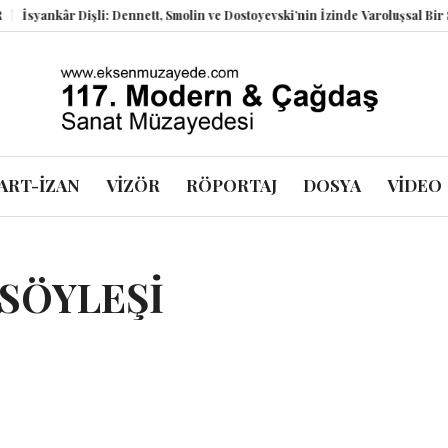
li: Dennett, Smolin ve Dostoyevski’nin İzinde Varoluşsal Bir Sentez
Herber
ART-İZAN
VİZÖR
RÖPORTAJ
DOSYA
VİDEO
SÖYLEŞİ