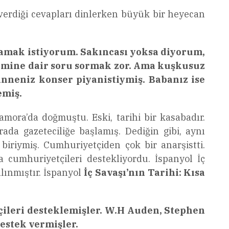
erdiği cevapları dinlerken büyük bir heyecan
şlamak istiyorum. Sakıncası yoksa diyorum,
nemine dair soru sormak zor. Ama kuşkusuz
nneniz konser piyanistiymiş. Babanız ise
emiş.
amora’da doğmuştu. Eski, tarihi bir kasabadır.
da gazeteciliğe başlamış. Dediğin gibi, aynı
iriymiş. Cumhuriyetçiden çok bir anarşistti.
a cumhuriyetçileri destekliyordu. İspanyol İç
lınmıştır. İspanyol
İç Savaşı’nın Tarihi: Kısa
çileri desteklemişler. W.H Auden, Stephen
estek vermişler.