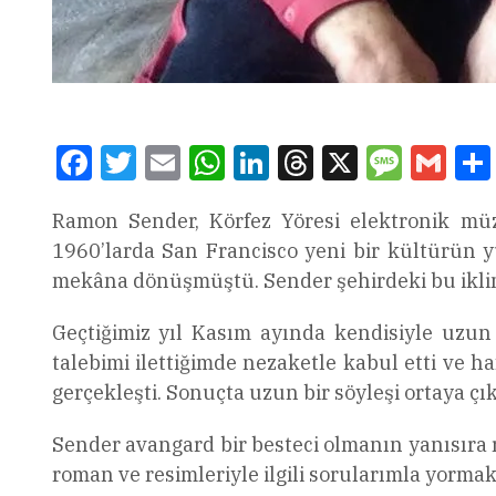
Facebook
Twitter
Email
WhatsApp
LinkedIn
Threads
X
Message
Gmai
Ramon Sender, Körfez Yöresi elektronik müz
1960’larda San Francisco yeni bir kültürün y
mekâna dönüşmüştü. Sender şehirdeki bu iklim
Geçtiğimiz yıl Kasım ayında kendisiyle uzun 
talebimi ilettiğimde nezaketle kabul etti ve h
gerçekleşti. Sonuçta uzun bir söyleşi ortaya çık
Sender avangard bir besteci olmanın yanısıra r
roman ve resimleriyle ilgili sorularımla yorma