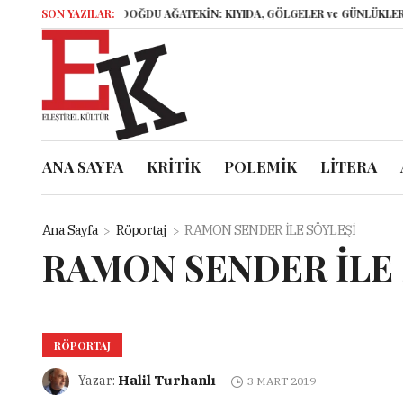
ELİF AYDOĞDU AĞATEKİN: KIYIDA, GÖLGELER ve GÜNLÜKLER
SON YAZILAR:
İsyankâr Diş
ANA SAYFA
KRİTİK
POLEMİK
LİTERA
Ana Sayfa
Röportaj
RAMON SENDER İLE SÖYLEŞİ
RAMON SENDER İLE 
RÖPORTAJ
Halil Turhanlı
Yazar:
3 MART 2019