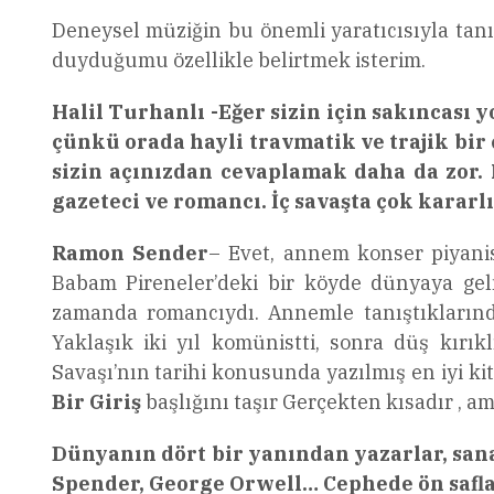
Deneysel müziğin bu önemli yaratıcısıyla ta
duyduğumu özellikle belirtmek isterim.
Halil Turhanlı -Eğer sizin için sakıncası
çünkü orada hayli travmatik ve trajik bi
sizin açınızdan cevaplamak daha da zor.
gazeteci ve romancı. İç savaşta çok kararl
Ramon Sender
– Evet, annem konser piyanist
Babam Pireneler’deki bir köyde dünyaya gelm
zamanda romancıydı. Annemle tanıştıklarında
Yaklaşık iki yıl komünistti, sonra düş kırık
Savaşı’nın tarihi konusunda yazılmış en iyi ki
Bir Giriş
başlığını taşır Gerçekten kısadır , am
Dünyanın dört bir yanından yazarlar, san
Spender, George Orwell… Cephede ön safla