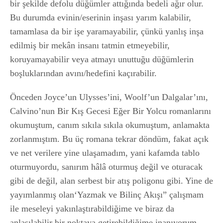
bir şekilde defolu düğümler attığında bedeli ağır olur.
Bu durumda evinin/eserinin inşası yarım kalabilir,
tamamlasa da bir işe yaramayabilir, çünkü yanlış inşa
edilmiş bir mekân insanı tatmin etmeyebilir,
koruyamayabilir veya atmayı unuttuğu düğümlerin
boşluklarından avını/hedefini kaçırabilir.
Önceden Joyce’un Ulysses’ini, Woolf’un Dalgalar’ını,
Calvino’nun Bir Kış Gecesi Eğer Bir Yolcu romanlarını
okumuştum, canım sıkıla sıkıla okumuştum, anlamakta
zorlanmıştım. Bu üç romana tekrar döndüm, fakat açık
ve net verilere yine ulaşamadım, yani kafamda tablo
oturmuyordu, sanırım hâlâ oturmuş değil ve oturacak
gibi de değil, alan serbest bir atış poligonu gibi. Yine de
yayımlanmış olan‘Yazmak ve Bilinç Akışı” çalışmam
ile meseleyi yakınlaştırabildiğime ve biraz da
anlaşılabilir bir noktaya getirebildiğime inanıyorum.