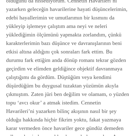
olduğunu da hissediyorum. Cennetin Havarileri’ni
yazarken geleceğin havarilerine hayati düşüncelerimin,
edebi hayallerimin ve umutlarımın bir kısmını da
yükleyip işlemeye çalıştım ama neyi ve neleri
yüklediğimin ölçümünü yapmakta zorlandım, çünkü
karakterlerimin bazı düşünce ve davranışlarının beni
etkisi altına aldığını çok sonraları fark ettim. Bu
durumu fark ettiğim anda dönüp romanı tekrar gözden
geçirdim ve elimden geldiğince objektif davranmaya
çalıştığımı da gördüm. Düştüğüm veya kendimi
düşürdüğüm bu duygusal tuzaktan yüzümün akıyla
çıkmıştım. Zaten jüri ben değilim ve olamam, o yüzden
topu ‘avcı okur’ a atmak istedim. Cennetin
Havarileri’ni yazarken bilinç akışının nasıl bir şey
olduğu hakkında hiçbir fikrim yoktu, fakat yazmaya
karar vermeden önce havariler gece gündüz demeden