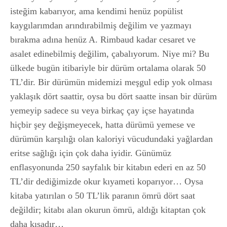
isteğim kabarıyor, ama kendimi henüz popülist
kaygılarımdan arındırabilmiş değilim ve yazmayı
bırakma adına henüz A. Rimbaud kadar cesaret ve
asalet edinebilmiş değilim, çabalıyorum. Niye mi? Bu
ülkede bugün itibariyle bir dürüm ortalama olarak 50
TL’dir. Bir dürümün midemizi meşgul edip yok olması
yaklaşık dört saattir, oysa bu dört saatte insan bir dürüm
yemeyip sadece su veya birkaç çay içse hayatında
hiçbir şey değişmeyecek, hatta dürümü yemese ve
dürümün karşılığı olan kaloriyi vücudundaki yağlardan
eritse sağlığı için çok daha iyidir. Günümüz
enflasyonunda 250 sayfalık bir kitabın ederi en az 50
TL’dir dediğimizde okur kıyameti koparıyor… Oysa
kitaba yatırılan o 50 TL’lik paranın ömrü dört saat
değildir; kitabı alan okurun ömrü, aldığı kitaptan çok
daha kısadır…