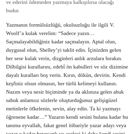
ve ederini ödemeden yazmaya kalkışılırsa olacağı
budur.
Yazmanın formülsüzlüğü, okulsuzluğu ile ilgili V.
Woolf’a kulak verelim: “Sadece yazın…
Saçmalayabildiğiniz kadar saçmalayın. Aptal olun,
duygusal olun, Shelley’yi taklit edin. İçinizden gelen
her sese kulak verin, dizginleri anlık arzulara bırakın.
Dilbilgisi kurallarını, edebî ön kabulleri ve söz dizimine
dayalı kuralları boş verin. Kırın, dökün, devirin. Kendi
keşfiniz olsun olmasın, her türlü kelimeyi kullanın.
Nazım veya nesir biçiminde ya da aklınıza gelen abuk
sabuk anlamsız sözlerle oluşturduğunuz gelişigüzel
metinlerle öfkelenin, sevin, alay edin. Ta ki yazmayı
öğrenene kadar…” Yazarın kendi sesini bulana kadar bu
tanıma eyvallah, fakat genel itibariyle yazar adayı veya
yazar o kadar heyecanlı ve aceleci ki daha kendi sesini