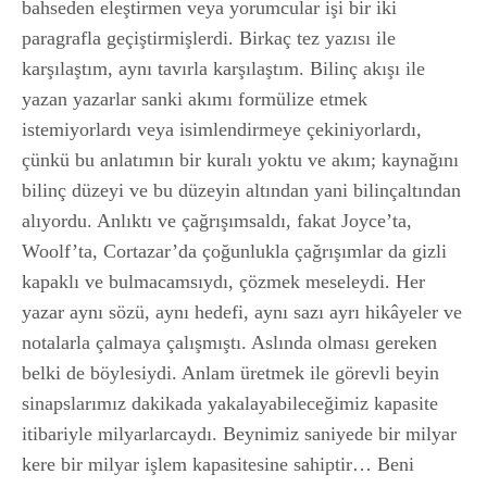
bahseden eleştirmen veya yorumcular işi bir iki
paragrafla geçiştirmişlerdi. Birkaç tez yazısı ile
karşılaştım, aynı tavırla karşılaştım. Bilinç akışı ile
yazan yazarlar sanki akımı formülize etmek
istemiyorlardı veya isimlendirmeye çekiniyorlardı,
çünkü bu anlatımın bir kuralı yoktu ve akım; kaynağını
bilinç düzeyi ve bu düzeyin altından yani bilinçaltından
alıyordu. Anlıktı ve çağrışımsaldı, fakat Joyce’ta,
Woolf’ta, Cortazar’da çoğunlukla çağrışımlar da gizli
kapaklı ve bulmacamsıydı, çözmek meseleydi. Her
yazar aynı sözü, aynı hedefi, aynı sazı ayrı hikâyeler ve
notalarla çalmaya çalışmıştı. Aslında olması gereken
belki de böylesiydi. Anlam üretmek ile görevli beyin
sinapslarımız dakikada yakalayabileceğimiz kapasite
itibariyle milyarlarcaydı. Beynimiz saniyede bir milyar
kere bir milyar işlem kapasitesine sahiptir… Beni