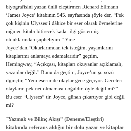
biyografisini yazan ünlü eleştirmen Richard Ellmann
‘James Joyce’ kitabının 545. sayfasında şöyle der, “Pek
çok kişinin Ulysses’i dâhice bir eser olarak övmelerine
rağmen kitabı bitirecek kadar ilgi göstermiş
olduklarından şüpheliyim.” Yine
Joyce’dan,“Okurlarımdan tek isteğim, yaşamlarını
kitaplarımı anlamaya adamalarıdır” geçtim,
Hemingway, “Açıkçası, kitapları okuyanlar açıklamalı,
yazanlar değil.” Bunu da geçtim,
Joyce’un şu sözü
ilginçtir, “Yeni eserimde olaylar gece geçiyor. Geceleri
olayların pek net olmaması doğaldır, öyle değil mi?”
Bu eser “Ulysses” tir. Joyce, günah çıkartıyor gibi değil
mi?
“
Yazmak ve Bilinç Akışı” (Deneme/Eleştiri)
kitabında referans aldığın bir dolu yazar ve kitaplar