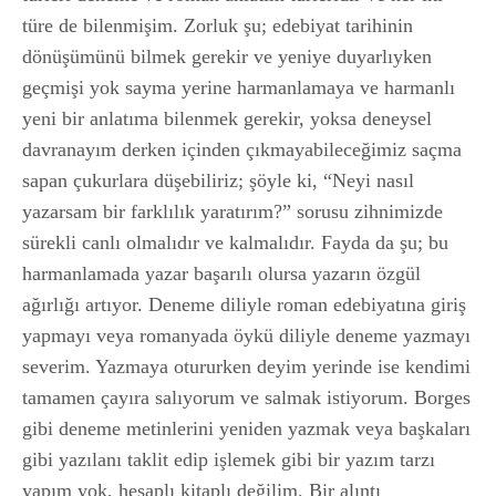
türe de bilenmişim. Zorluk şu; edebiyat tarihinin
dönüşümünü bilmek gerekir ve yeniye duyarlıyken
geçmişi yok sayma yerine harmanlamaya ve harmanlı
yeni bir anlatıma bilenmek gerekir, yoksa deneysel
davranayım derken içinden çıkmayabileceğimiz saçma
sapan çukurlara düşebiliriz; şöyle ki, “Neyi nasıl
yazarsam bir farklılık yaratırım?” sorusu zihnimizde
sürekli canlı olmalıdır ve kalmalıdır. Fayda da şu; bu
harmanlamada yazar başarılı olursa yazarın özgül
ağırlığı artıyor. Deneme diliyle roman edebiyatına giriş
yapmayı veya romanyada öykü diliyle deneme yazmayı
severim. Yazmaya otururken deyim yerinde ise kendimi
tamamen çayıra salıyorum ve salmak istiyorum. Borges
gibi deneme metinlerini yeniden yazmak veya başkaları
gibi yazılanı taklit edip işlemek gibi bir yazım tarzı
yapım yok, hesaplı kitaplı değilim. Bir alıntı