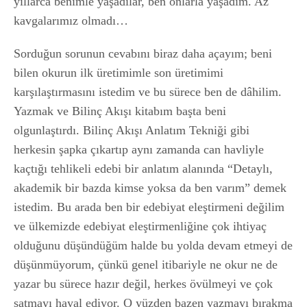
yıllarca benimle yaşadılar, ben onlarla yaşadım. Az
kavgalarımız olmadı…
Sorduğun sorunun cevabını biraz daha açayım; beni
bilen okurun ilk üretimimle son üretimimi
karşılaştırmasını istedim ve bu sürece ben de dâhilim.
Yazmak ve Bilinç Akışı kitabım başta beni
olgunlaştırdı. Bilinç Akışı Anlatım Tekniği gibi
herkesin şapka çıkartıp aynı zamanda can havliyle
kaçtığı tehlikeli edebi bir anlatım alanında “Detaylı,
akademik bir bazda kimse yoksa da ben varım” demek
istedim. Bu arada ben bir edebiyat eleştirmeni değilim
ve ülkemizde edebiyat eleştirmenliğine çok ihtiyaç
olduğunu düşündüğüm halde bu yolda devam etmeyi de
düşünmüyorum, çünkü genel itibariyle ne okur ne de
yazar bu sürece hazır değil, herkes övülmeyi ve çok
satmayı hayal ediyor. O yüzden bazen yazmayı bırakma