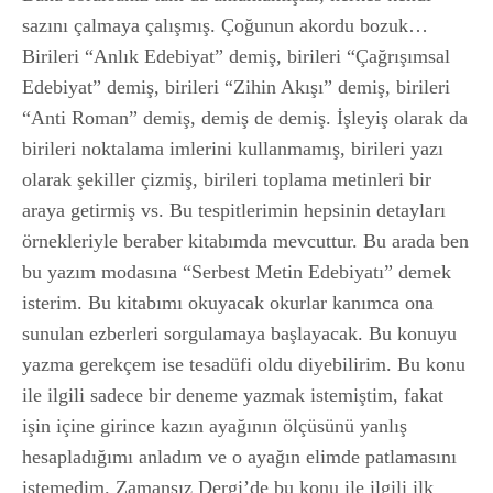
sazını çalmaya çalışmış. Çoğunun akordu bozuk…
Birileri “Anlık Edebiyat” demiş, birileri “Çağrışımsal
Edebiyat” demiş, birileri “Zihin Akışı” demiş, birileri
“Anti Roman” demiş, demiş de demiş. İşleyiş olarak da
birileri noktalama imlerini kullanmamış, birileri yazı
olarak şekiller çizmiş, birileri toplama metinleri bir
araya getirmiş vs. Bu tespitlerimin hepsinin detayları
örnekleriyle beraber kitabımda mevcuttur. Bu arada ben
bu yazım modasına “Serbest Metin Edebiyatı” demek
isterim. Bu kitabımı okuyacak okurlar kanımca ona
sunulan ezberleri sorgulamaya başlayacak. Bu konuyu
yazma gerekçem ise tesadüfi oldu diyebilirim. Bu konu
ile ilgili sadece bir deneme yazmak istemiştim, fakat
işin içine girince kazın ayağının ölçüsünü yanlış
hesapladığımı anladım ve o ayağın elimde patlamasını
istemedim. Zamansız Dergi’de bu konu ile ilgili ilk