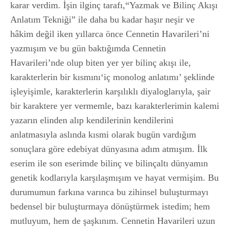
karar verdim. İşin ilginç tarafı,“Yazmak ve Bilinç Akışı
Anlatım Tekniği” ile daha bu kadar haşır neşir ve
hâkim değil iken yıllarca önce Cennetin Havarileri’ni
yazmışım ve bu gün baktığımda Cennetin
Havarileri’nde olup biten yer yer bilinç akışı ile,
karakterlerin bir kısmını‘iç monolog anlatımı’ şeklinde
işleyişimle, karakterlerin karşılıklı diyaloglarıyla, şair
bir karaktere yer vermemle, bazı karakterlerimin kalemi
yazarın elinden alıp kendilerinin kendilerini
anlatmasıyla aslında kısmi olarak bugün vardığım
sonuçlara göre edebiyat dünyasına adım atmışım. İlk
eserim ile son eserimde bilinç ve bilinçaltı dünyamın
genetik kodlarıyla karşılaşmışım ve hayat vermişim. Bu
durumumun farkına varınca bu zihinsel buluşturmayı
bedensel bir buluşturmaya dönüştürmek istedim; hem
mutluyum, hem de şaşkınım. Cennetin Havarileri uzun