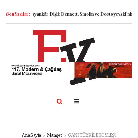
R
Son Yazılar:
İsyankâr Dişli: Dennett, Smolin ve Dostoyevski’nin İzinde Varolu
Ana Sayfa
Manşet
GANİ TÜRK İLE SÖYLEŞİ