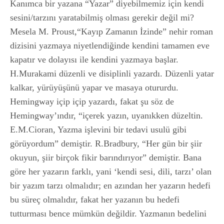
Kanımca bir yazana “Yazar” diyebilmemiz için kendi
sesini/tarzını yaratabilmiş olması gerekir değil mi?
Mesela M. Proust,“Kayıp Zamanın İzinde” nehir roman
dizisini yazmaya niyetlendiğinde kendini tamamen eve
kapatır ve dolayısı ile kendini yazmaya başlar.
H.Murakami düzenli ve disiplinli yazardı. Düzenli yatar
kalkar, yürüyüşünü yapar ve masaya otururdu.
Hemingway içip içip yazardı, fakat şu söz de
Hemingway’ındır, “içerek yazın, uyanıkken düzeltin.
E.M.Cioran, Yazma işlevini bir tedavi usulü gibi
görüyordum” demiştir. R.Bradbury, “Her gün bir şiir
okuyun, şiir birçok fikir barındırıyor” demiştir. Bana
göre her yazarın farklı, yani ‘kendi sesi, dili, tarzı’ olan
bir yazım tarzı olmalıdır; en azından her yazarın hedefi
bu süreç olmalıdır, fakat her yazanın bu hedefi
tutturması bence mümkün değildir. Yazmanın bedelini