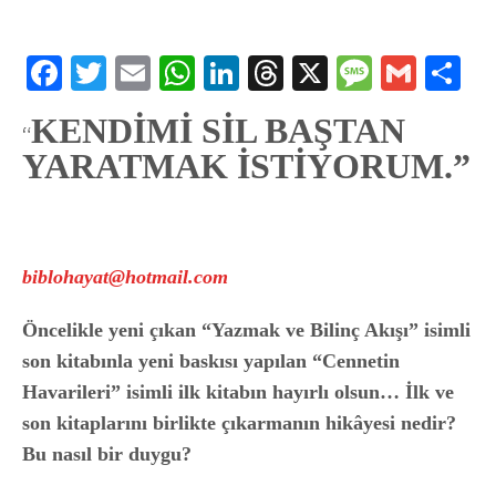
Facebook
Twitter
Email
WhatsApp
LinkedIn
Threads
X
Message
Gmail
Sha
KENDİMİ SİL BAŞTAN
“
YARATMAK İSTİYORUM.”
biblohayat@hotmail.com
Öncelikle yeni çıkan “Yazmak ve Bilinç Akışı” isimli
son kitabınla yeni baskısı yapılan “Cennetin
Havarileri” isimli ilk kitabın hayırlı olsun… İlk ve
son kitaplarını birlikte çıkarmanın hikâyesi nedir?
Bu nasıl bir duygu?