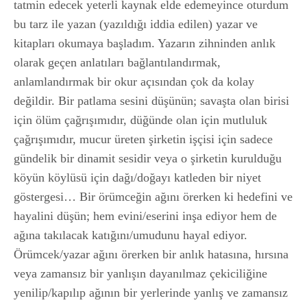
tatmin edecek yeterli kaynak elde edemeyince oturdum
bu tarz ile yazan (yazıldığı iddia edilen) yazar ve
kitapları okumaya başladım. Yazarın zihninden anlık
olarak geçen anlatıları bağlantılandırmak,
anlamlandırmak bir okur açısından çok da kolay
değildir. Bir patlama sesini düşünün; savaşta olan birisi
için ölüm çağrışımıdır, düğünde olan için mutluluk
çağrışımıdır, mucur üreten şirketin işçisi için sadece
gündelik bir dinamit sesidir veya o şirketin kurulduğu
köyün köylüsü için dağı/doğayı katleden bir niyet
göstergesi… Bir örümceğin ağını örerken ki hedefini ve
hayalini düşün; hem evini/eserini inşa ediyor hem de
ağına takılacak katığını/umudunu hayal ediyor.
Örümcek/yazar ağını örerken bir anlık hatasına, hırsına
veya zamansız bir yanlışın dayanılmaz çekiciliğine
yenilip/kapılıp ağının bir yerlerinde yanlış ve zamansız