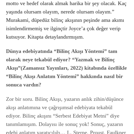
motto ve hedef olarak almak harika bir şey olacak. Kaç
yaşında olursam olayım, nerede olursam olayım.”
Murakami, düpedüz bilinç akışının peşinde ama akımı
isimlendirmemiş ve ilginçtir Joyce’a çok değer verip
kutsuyor. Kitapta detaylandırmışım.
Dünya edebiyatında “Bilinç Akışı Yöntemi” tam
olarak neye tekabül ediyor? “Yazmak ve Bilinç
Akışı”(Zamansız Yayınları, 2022) kitabında özellikle
“Bilinç Akışı Anlatım Yöntemi” hakkında nasıl bir
sonuca vardın?
Zor bir soru. Bilinç Akışı, yazarın anlık zihin/düşünce
akışı anlatımına ve çağrışımsal edebiyata tekabül
ediyor. Bilinç akışını “Serbest Edebiyat Metni” diye
tanımlamışım. Dolayısı ile sonuç yok! Sonuç, yazarın
edebi anlatım yaratıcılığı… L. Sterne, Proust, Faulkner