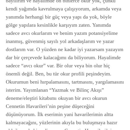
bayılırım ve hayalimde on binlerce okur yok, çünkü
kendi yağımda kavrulmaya çalışıyorum, arkamda veya
yanımda herhangi bir güç veya yapı da yok, böyle
gölge yapılara kesinlikle karşıyım zaten. Yanımda
sadece avcı okurlarım ve benim yazım potansiyelime
inanmış, güvenmiş sayılı yol arkadaşlarım ve yazar
dostlarım var. O yüzden ne kadar iyi yazarsam yazayım
dar bir çerçevede kalacağımı da biliyorum. Hayalimde
sadece “avcı okur” var. Bir olur veya bin olur hiç
önemli değil. Ben, bu tür okur profili peşindeyim.
Okurumun beni hırpalamasını, tartmasını, yargılamasını
isterim. Yayımlanan “Yazmak ve Bilinç Akışı”
deneme/eleştiri kitabımı okuyan bir avcı okurun
Cennetin Havarileri’nin peşine düşeceğini
düşünüyorum. İlk eserimin yani havarilerimin altta
kalmayacağını, yüzlerinin akıyla bu buluşmaya hazır