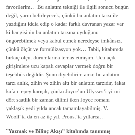
favorilerim… Bu anlatım tekniği ile ilgili sonucu bugün
değil, yarın belirleyecek, çünkü bu anlatım tarzı ile
yazdığını iddia edip o kadar farklı davranan yazar var
ki hangisinin bu anlatım tarzına uyduğunu
öngörebilmek veya kabul etmek neredeyse imkânsız,
çünkü ölçüt ve formülizasyon yok… Tabii, kitabımda
birkaç ölçüt durumlarına temas etmişim. Ucu açık
girişimlere ucu kapalı cevaplar vermek doğru bir
teşebbüs değildir. Şunu diyebilirim ama; bu anlatım
tarzı anlık, zihin ve zihin altı bir anlatım tarzıdır, fakat
kafam epey karışık, çünkü Joyce’un Ulysses’i yirmi
dört saatlik bir zaman dilimi iken Joyce romanı
yaklaşık yedi yılda ancak tamamlayabilmiş. V.
Woolf’ta da en az üç yıl, Proust’ta yıllarca…
“
Yazmak ve Bilinç Akışı” kitabında tanınmış