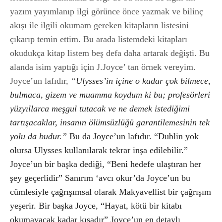
yazım yayımlanıp ilgi görünce önce yazmak ve bilinç
akışı ile ilgili okumam gereken kitapların listesini
çıkarıp temin ettim. Bu arada listemdeki kitapları
okudukça kitap listem beş defa daha artarak değişti. Bu
alanda isim yaptığı için J.Joyce’ tan örnek vereyim.
Joyce’un lafıdır,
“
Ulysses’in içine o kadar çok bilmece,
bulmaca, gizem ve muamma koydum ki bu; profesörleri
yüzyıllarca meşgul tutacak ve ne demek istediğimi
tartışacaklar, insanın ölümsüzlüğü garantilemesinin tek
yolu da budur.
”
Bu da Joyce’un lafıdır. “Dublin yok
olursa Ulysses kullanılarak tekrar inşa edilebilir.”
Joyce’un bir başka dediği, “Beni hedefe ulaştıran her
şey geçerlidir” Sanırım ‘avcı okur’da Joyce’un bu
cümlesiyle çağrışımsal olarak Makyavellist bir çağrışım
yeşerir. Bir başka Joyce, “Hayat, kötü bir kitabı
okumayacak kadar kısadır” Joyce’un en detaylı