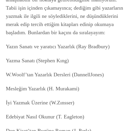
Tabii işin içinden çıkamayınca; dediğim gibi yazarların
yazmak ile ilgili ne söylediklerini, ne düşündüklerini
merak edip tercih ettiğim kitapları edinip okumaya
başladım. Bunlardan bir kaçını da sıralayayım:
Yazın Sanatı ve yaratıcı Yazarlık (Ray Bradbury)
Yazma Sanatı (Stephen Kıng)
W.Woolf’tan Yazarlık Dersleri (DannellJones)
Mesleğim Yazarlık (H. Murakami)
İyi Yazmak Üzerine (W.Zınsser)
Edebiyat Nasıl Okunur (T. Eagleton)
Don Kişot’tan Bugüne Roman (J. Parla)