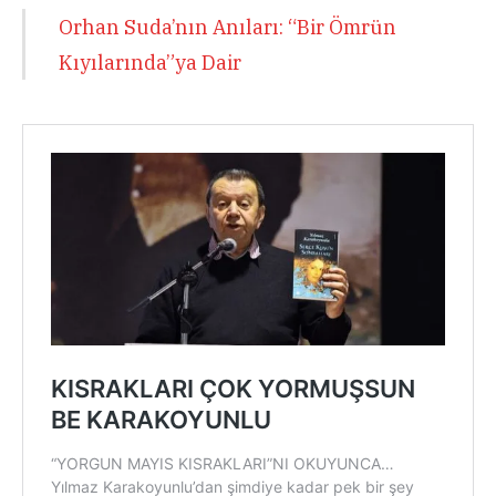
Orhan Suda’nın Anıları: “Bir Ömrün
Kıyılarında”ya Dair