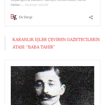
KARANLIK İŞLER ÇEVİREN GAZETECİLERİN
ATASI: “BABA TAHİR”