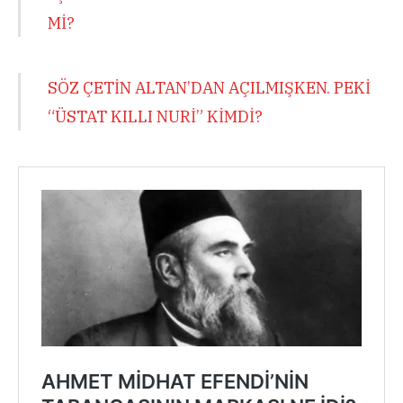
Mİ?
SÖZ ÇETİN ALTAN’DAN AÇILMIŞKEN. PEKİ
“ÜSTAT KILLI NURİ” KİMDİ?