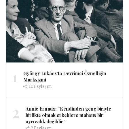
1
György Lukács’ta Devrimci Öznelliğin
Marksizmi
10
Paylaşım
2
Annie Ernaux: “Kendinden genç biriyle
birlikte olmak erkeklere mahsus bir
ayrıcalık değildir”
2
Paylaşım