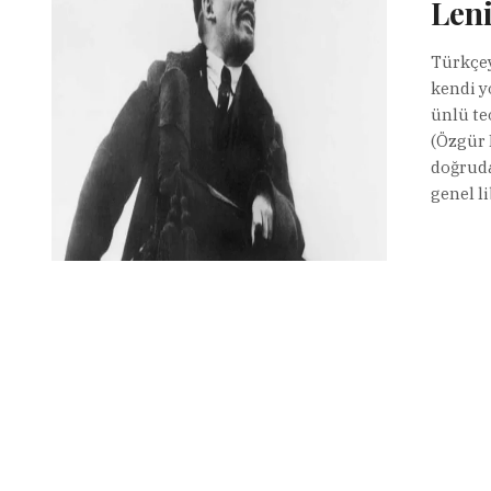
Leni
Türkçey
kendi y
ünlü te
(Özgür 
doğruda
genel li