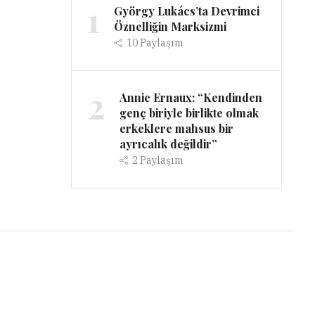
1
György Lukács’ta Devrimci
Öznelliğin Marksizmi
10
Paylaşım
2
Annie Ernaux: “Kendinden
genç biriyle birlikte olmak
erkeklere mahsus bir
ayrıcalık değildir”
2
Paylaşım