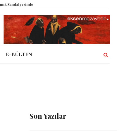
andalyesinde: Epstein vakası kadim tanrıları nasıl komplo kanıtına dönüştü
E-BÜLTEN
Son Yazılar