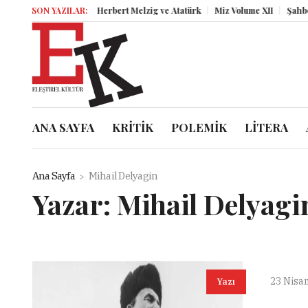
SON YAZILAR:
Herbert Melzig ve Atatürk
Miz Volume XII
Şahbender
ANA SAYFA
KRİTİK
POLEMİK
LİTERA
Ana Sayfa
Mihail Delyagin
Yazar:
Mihail Delyagi
23 Nisa
Yazı