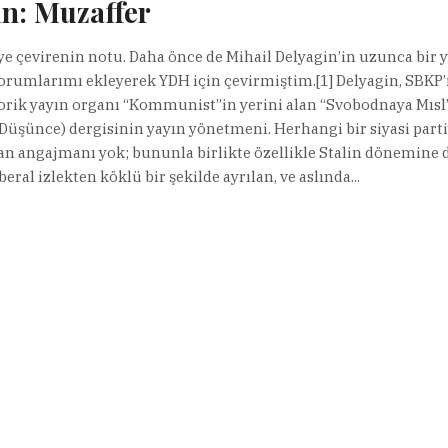
n: Muzaffer
e çevirenin notu. Daha önce de Mihail Delyagin’in uzunca bir y
orumlarımı ekleyerek YDH için çevirmiştim.[1] Delyagin, SBKP
orik yayın organı “Kommunist”in yerini alan “Svobodnaya Mısl
Düşünce) dergisinin yayın yönetmeni. Herhangi bir siyasi part
n angajmanı yok; bununla birlikte özellikle Stalin dönemine 
beral izlekten köklü bir şekilde ayrılan, ve aslında...