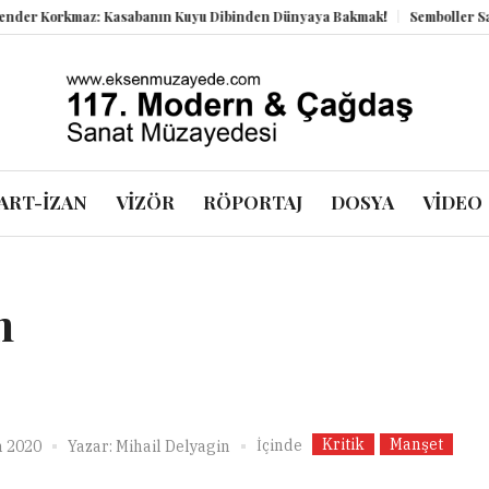
 Korkmaz: Kasabanın Kuyu Dibinden Dünyaya Bakmak!
Semboller Sanık S
ART-İZAN
VİZÖR
RÖPORTAJ
DOSYA
VİDEO
n
Kritik
Manşet
İçinde
n 2020
Yazar:
Mihail Delyagin