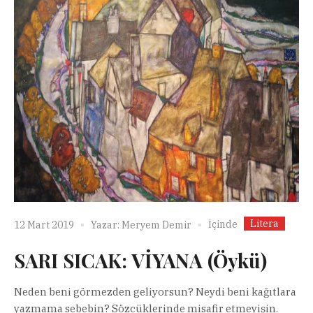
Litera
İçinde
12 Mart 2019
Yazar:
Meryem Demir
SARI SICAK: VİYANA (Öykü)
Neden beni görmezden geliyorsun? Neydi beni kağıtlara
yazmama sebebin? Sözcüklerinde misafir etmeyişin.