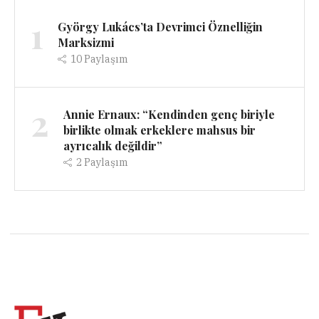
1
György Lukács’ta Devrimci Öznelliğin
Marksizmi
10
Paylaşım
2
Annie Ernaux: “Kendinden genç biriyle
birlikte olmak erkeklere mahsus bir
ayrıcalık değildir”
2
Paylaşım