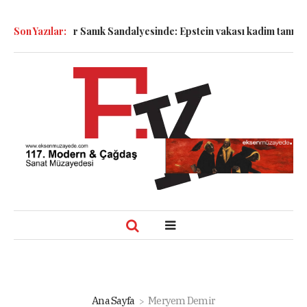
Semboller Sanık Sandalyesinde: Epstein vakası kadim tanrıları na
Son Yazılar:
Ana Sayfa
Meryem Demir