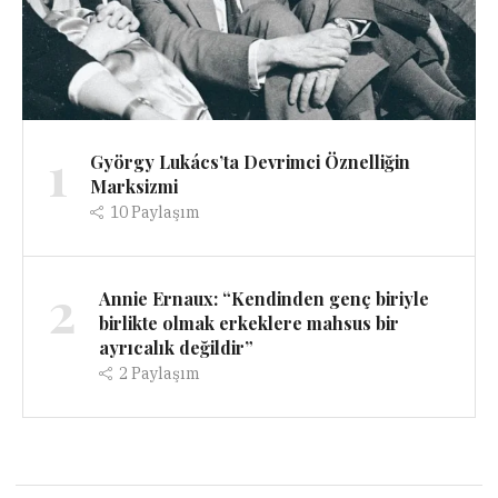
1
György Lukács’ta Devrimci Öznelliğin
Marksizmi
10
Paylaşım
2
Annie Ernaux: “Kendinden genç biriyle
birlikte olmak erkeklere mahsus bir
ayrıcalık değildir”
2
Paylaşım