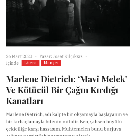
26 Mart 2022
Yazar:
Josef Kılçıksız
Litera
Manşet
İçinde
Marlene Dietrich: ‘Mavi Melek’
Ve Kötücül Bir Çağın Kırdığı
Kanatları
Marlene Dietrich, adı kalpte bir okşamayla başlayanın ve
bir kırbaçlamayla bitenin mitidir. Ben, şahsen büyülü
çekiciliğe karşı hassasım. Muhtemelen bunu burjuva