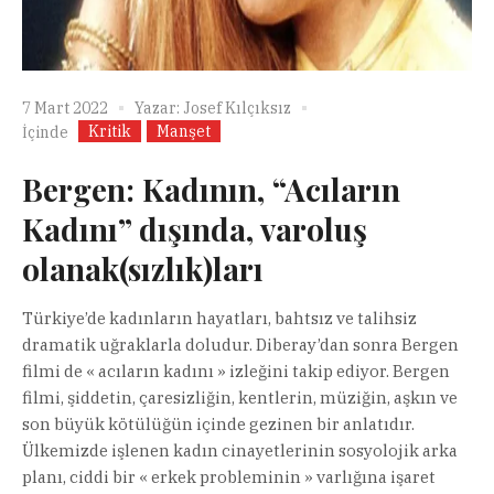
7 Mart 2022
Yazar:
Josef Kılçıksız
Kritik
Manşet
İçinde
Bergen: Kadının, “Acıların
Kadını” dışında, varoluş
olanak(sızlık)ları
Türkiye’de kadınların hayatları, bahtsız ve talihsiz
dramatik uğraklarla doludur. Diberay’dan sonra Bergen
filmi de « acıların kadını » izleğini takip ediyor. Bergen
filmi, şiddetin, çaresizliğin, kentlerin, müziğin, aşkın ve
son büyük kötülüğün içinde gezinen bir anlatıdır.
Ülkemizde işlenen kadın cinayetlerinin sosyolojik arka
planı, ciddi bir « erkek probleminin » varlığına işaret