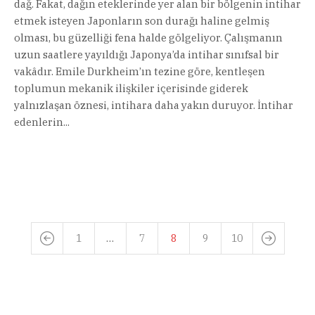
dağ. Fakat, dağın eteklerinde yer alan bir bölgenin intihar
etmek isteyen Japonların son durağı haline gelmiş
olması, bu güzelliği fena halde gölgeliyor. Çalışmanın
uzun saatlere yayıldığı Japonya’da intihar sınıfsal bir
vakâdır. Emile Durkheim’ın tezine göre, kentleşen
toplumun mekanik ilişkiler içerisinde giderek
yalnızlaşan öznesi, intihara daha yakın duruyor. İntihar
edenlerin...
1
…
7
8
9
10