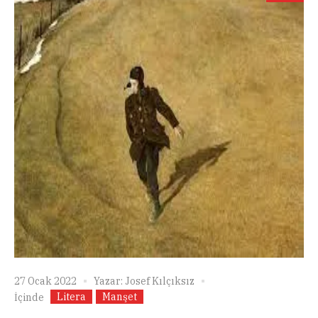
27 Ocak 2022
Yazar:
Josef Kılçıksız
Litera
Manşet
İçinde