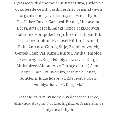
siyasi içerikli denemelerinin yanı sıra, şiirleri ve
öyküleri de çeşitli basılı dergiler ve sanal yayın
organlarında yayınlannaya devam ediyor.
(DevHaber, Duvar Gazetesi, Bianet, Mukavemet
Dergi, Artı Gerçek, SalakFilozof, YazıAtölyesi,
Cafrande, Komplike Dergi, İnsancıl, DüşünBil,
İktisat ve Toplum, Evrensel Kültür, İnsancıl,
Ekin, Amanos, Güney, Süje, Bachibouzouck,
Gerçek Edebiyat, Kurgu Kültür, Patika, Tmolos,
Revue Ayna, Kirpi Edebiyat, Lacivert Dergi,
Muhabirce (Almanca ve Türkçe olarak) Asma
Köprü, Şiiri Özlüyorum, Yaşam ve Sanat,
SonGemi, Elize Edebiyat, Edebiyat Nöbeti,
Edebiyatist ve Ek Dergi vb.)
Josef Kılçıksız, iyi ve çok iyi derecede Fince,
Almanca, Arapça, Türkçe, İngilizce, Fransızca, ve
İtalyanca biliyor.