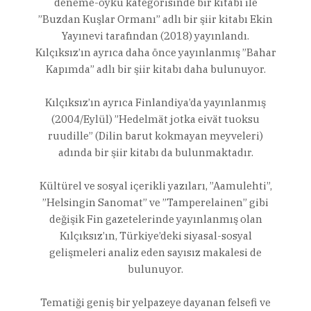
deneme-öykü kategorisinde bir kitabı ile
”Buzdan Kuşlar Ormanı” adlı bir şiir kitabı Ekin
Yayınevi tarafından (2018) yayınlandı.
Kılçıksız’ın ayrıca daha önce yayınlanmış ”Bahar
Kapımda” adlı bir şiir kitabı daha bulunuyor.
Kılçıksız’ın ayrıca Finlandiya’da yayınlanmış
(2004/Eylül) ”Hedelmät jotka eivät tuoksu
ruudille” (Dilin barut kokmayan meyveleri)
adında bir şiir kitabı da bulunmaktadır.
Kültürel ve sosyal içerikli yazıları, ”Aamulehti”,
”Helsingin Sanomat” ve ”Tamperelainen” gibi
değişik Fin gazetelerinde yayınlanmış olan
Kılçıksız’ın, Türkiye’deki siyasal-sosyal
gelişmeleri analiz eden sayısız makalesi de
bulunuyor.
Tematiği geniş bir yelpazeye dayanan felsefi ve