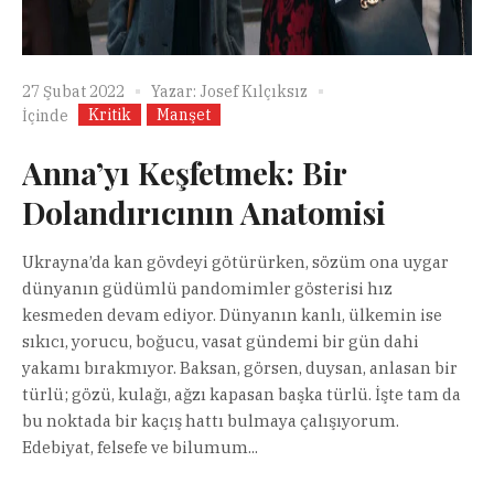
27 Şubat 2022
Yazar:
Josef Kılçıksız
Kritik
Manşet
İçinde
Anna’yı Keşfetmek: Bir
Dolandırıcının Anatomisi
Ukrayna’da kan gövdeyi götürürken, sözüm ona uygar
dünyanın güdümlü pandomimler gösterisi hız
kesmeden devam ediyor. Dünyanın kanlı, ülkemin ise
sıkıcı, yorucu, boğucu, vasat gündemi bir gün dahi
yakamı bırakmıyor. Baksan, görsen, duysan, anlasan bir
türlü; gözü, kulağı, ağzı kapasan başka türlü. İşte tam da
bu noktada bir kaçış hattı bulmaya çalışıyorum.
Edebiyat, felsefe ve bilumum...