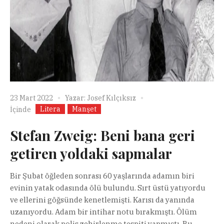
23 Mart 2022
Yazar:
Josef Kılçıksız
Litera
Manşet
İçinde
Stefan Zweig: Beni bana geri
getiren yoldaki sapmalar
Bir Şubat öğleden sonrası 60 yaşlarında adamın biri
evinin yatak odasında ölü bulundu. Sırt üstü yatıyordu
ve ellerini göğsünde kenetlemişti. Karısı da yanında
uzanıyordu. Adam bir intihar notu bırakmıştı. Ölüm
nedeni olarak polis zehirlenme tespiti yapmıştı. Bu