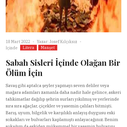
18 Mart 2022
Yazar:
Josef Kılçıksız
Litera
Manşet
İçinde
Sabah Sisleri İçinde Olağan Bir
Ölüm İçin
Savaş gibi aptalca şeyler yapmayı seven deliler veya
mağara adamları zamanla daha nadir hale gelince, askeri
tahkimatlar dağılıp şehrin surları yıkılmış ve yerlerinde
sıra sıra ağaçlar, çiçekler ve yasemin çalıları bitmişti.
Barış, uyum, bilgelik ve karşılıklı anlayış duygusu eski
sokakları ve bulvarları kaplamıştı anlayacağınız. Benim
sokağım da eskiden mükemmel bir yasemin bulvarını