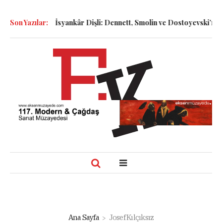
İsyankâr Dişli: Dennett, Smolin ve Dostoyevski’nin İzinde Varoluşsal
Son Yazılar:
Ana Sayfa
Josef Kılçıksız