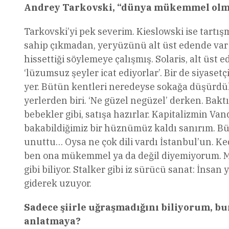
Andrey Tarkovski, “dünya mükemmel olmadığ
Tarkovski’yi pek severim. Kieslowski ise tartış
sahip çıkmadan, yeryüzünü alt üst edende var
hissettiği söylemeye çalışmış. Solaris, alt üst
‘lüzumsuz şeyler icat ediyorlar’. Bir de siyase
yer. Bütün kentleri neredeyse sokağa düşürdük
yerlerden biri. ‘Ne güzel negüzel’ derken. Bakt
bebekler gibi, satışa hazırlar. Kapitalizmin V
bakabildiğimiz bir hüznümüz kaldı sanırım. Büt
unuttu… Oysa ne çok dili vardı İstanbul’un. Ked
ben ona mükemmel ya da değil diyemiyorum. M
gibi biliyor. Stalker gibi iz sürücü sanat: İns
giderek uzuyor.
Sadece şiirle uğraşmadığını biliyorum, b
anlatmaya?