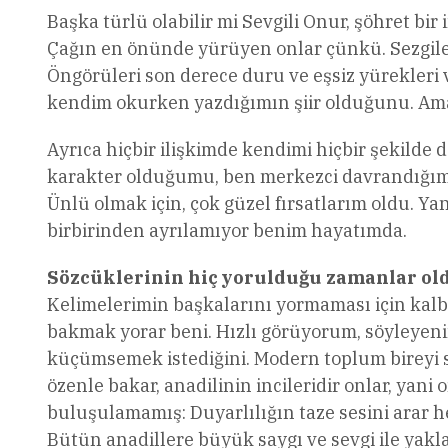
Başka türlü olabilir mi Sevgili Onur, şöhret bir
Çağın en önünde yürüyen onlar çünkü. Sezgileri,
Öngörüleri son derece duru ve eşsiz yürekleri 
kendim okurken yazdığımın şiir olduğunu. Ama
Ayrıca hiçbir ilişkimde kendimi hiçbir şekilde
karakter olduğumu, ben merkezci davrandığımı 
Ünlü olmak için, çok güzel fırsatlarım oldu. Y
birbirinden ayrılamıyor benim hayatımda.
Sözcüklerinin hiç yorulduğu zamanlar ol
Kelimelerimin başkalarını yormaması için kalb
bakmak yorar beni. Hızlı görüyorum, söyleyenin
küçümsemek istediğini. Modern toplum bireyi s
özenle bakar, anadilinin incileridir onlar, yani
buluşulamamış: Duyarlılığın taze sesini arar h
Bütün anadillere büyük saygı ve sevgi ile yaklaş