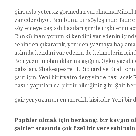
Şiiri asla yetersiz görmedim varolmama.Mihail B
var eder diyor. Ben bunu bir söyleşimde ifade 
söylemeye başladı bazıları şiir ile ilişkilerin
Çünkü inanıyorum ki kendini var edenin içinde 
cebinden çıkararak, yeniden yazmaya başlaması
aslında kendini var edenin de kelimelerin içi
Ben yazının olanaklarına aşığım. Öykü yazabildi
babaları. Shakespeare, II. Richard ve Kral Joh
şairi için. Yeni bir tiyatro dergisinde basılaca
basılı yapıtları da şiirdir bildiğiniz gibi. Şair 
Şair yeryüzünün en meraklı kişisidir. Yeni bir
Popüler olmak için herhangi bir kaygın o
şairler arasında çok özel bir yere sahipsi