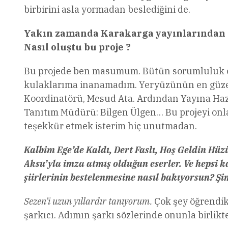
birbirini asla yormadan beslediğini de.
Yakın zamanda Karakarga yayınlarından çık
Nasıl oluştu bu proje ?
Bu projede ben masumum. Bütün sorumluluk önc
kulaklarıma inanamadım. Yeryüzünün en güzel a
Koordinatörü, Mesud Ata. Ardından Yayına Hazı
Tanıtım Müdürü: Bilgen Ülgen… Bu projeyi onlar
teşekkür etmek isterim hiç unutmadan.
Kalbim Ege’de Kaldı, Dert Faslı, Hoş Geldin Hü
Aksu’yla imza atmış olduğun eserler. Ve hepsi k
şiirlerinin bestelenmesine nasıl bakıyorsun? Şi
Sezen’i uzun yıllardır tanıyorum.
Çok şey öğrendik 
şarkıcı. Adımın şarkı sözlerinde onunla birlikt