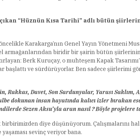
an “Hüznün Kısa Tarihi” adlı bütün şiirlerinin 
elikle Karakarga’nın Genel Yayın Yönetmeni Mustaf
rmağanlarından biridir bir şairin bütün şiirlerinin
rlayan: Berk Kuruçay, o muhteşem Kapak Tasarımı’nı
 başlattı ve sürdürüyorlar. Ben sadece şiirlerimi gö
zün, Rakkas, Davet, Son Sardunyalar, Yarası Saklım, 
albe dokunan insan hayatında kalıcı izler bırakan ese
mdilerde Sezen Aksu’yla aran nasıl ? Böyle projelere 
birbirimizden diye düşünüyorum. Çalışmalarını hala ç
e yaşaması sevinç veriyor bana.