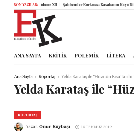
SON YAZILAR:
Miz Volume XII
Şahbender Korkmaz: Kasabanın Kuyu Dibinden
ANA SAYFA
KRİTİK
POLEMİK
LİTERA
Ana Sayfa
Röportaj
Yelda Karataş ile “Hüznün Kısa Tarihi”
Yelda Karataş ile “Hü
RÖPORTAJ
Onur Köybaşı
Yazar:
10 TEMMUZ 2019