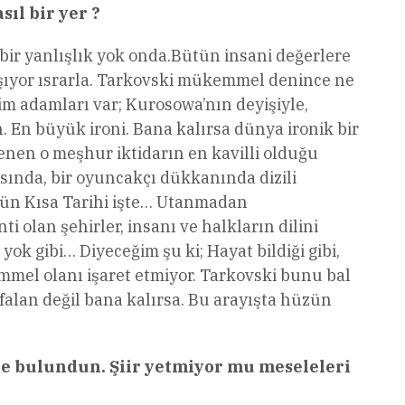
ıl bir yer ?
 bir yanlışlık yok onda.Bütün insani değerlere
şıyor ısrarla. Tarkovski mükemmel denince ne
lim adamları var; Kurosowa’nın deyişiyle,
n. En büyük ironi. Bana kalırsa dünya ironik bir
enen o meşhur iktidarın en kavilli olduğu
asında, bir oyuncakçı dükkanında dizili
znün Kısa Tarihi işte… Utanmadan
olan şehirler, insanı ve halkların dilini
ok gibi… Diyeceğim şu ki; Hayat bildiği gibi,
el olanı işaret etmiyor. Tarkovski bunu bal
 falan değil bana kalırsa. Bu arayışta hüzün
de bulundun. Şiir yetmiyor mu meseleleri