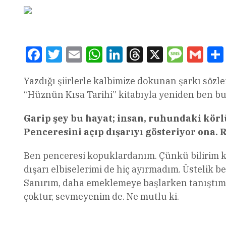
Facebook
Twitter
Email
WhatsApp
LinkedIn
Threads
X
Message
Gmai
Yazdığı şiirlerle kalbimize dokunan şarkı sözl
“Hüznün Kısa Tarihi” kitabıyla yeniden ben bur
Garip şey bu hayat; insan, ruhundaki körl
Penceresini açıp dışarıyı gösteriyor ona
Ben penceresi kopuklardanım. Çünkü bilirim ki p
dışarı elbiselerimi de hiç ayırmadım. Üstelik
Sanırım, daha emeklemeye başlarken tanıştım b
çoktur, sevmeyenim de. Ne mutlu ki.