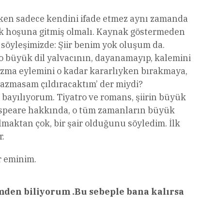
zarken sadece kendini ifade etmez aynı zamanda
 çok hoşuna gitmiş olmalı. Kaynak göstermeden
u söyleşimizde: Şiir benim yok oluşum da.
 o büyük dil yalvacının, dayanamayıp, kalemini
azma eylemini o kadar kararlıyken bırakmaya,
yazmasam çıldıracaktım’ der miydi?
a bayılıyorum. Tiyatro ve romans, şiirin büyük
akespeare hakkında, o tüm zamanların büyük
olmaktan çok, bir şair olduğunu söyledim. İlk
r.
r eminim.
mden biliyorum .Bu sebeple bana kalırsa