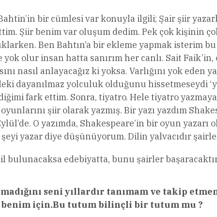
ahtin’in bir cümlesi var konuyla ilgili; Şair şiir ya
ettim. Şiir benim var oluşum dedim. Pek çok kişinin
i açıklarken. Ben Bahtın’a bir ekleme yapmak isterim b
yok olur insan hatta sanırım her canlı. Sait Faik’in,
nı nasıl anlayacağız ki yoksa. Varlığını yok eden y
ndeki dayanılmaz yolculuk olduğunu hissetmeseydi ‘
ğimi fark ettim. Sonra, tiyatro. Hele tiyatro yazmay
n oyunlarını şiir olarak yazmış. Bir yazı yazdım Sh
k Eylül’de. O yazımda, Shakespeare’in bir oyun yazarı 
her şeyi yazar diye düşünüyorum. Dilin yalvacıdır şairle
 dil bulunacaksa edebiyatta, bunu şairler başaracaktı
lmadığını seni yıllardır tanımam ve takip etme
n benim için.Bu tutum bilinçli bir tutum mu ?