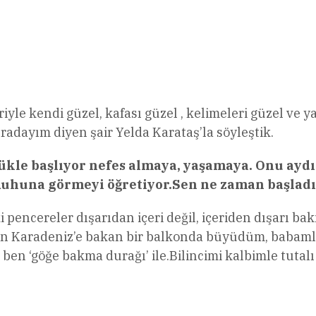
l
Share
eriyle kendi güzel, kafası güzel , kelimeleri güzel 
adayım diyen şair Yelda Karataş’la söyleştik.
ükle başlıyor nefes almaya, yaşamaya. Onu aydın
. Ruhuna görmeyi öğretiyor.Sen ne zaman başlad
encereler dışarıdan içeri değil, içeriden dışarı bak
 ben Karadeniz’e bakan bir balkonda büyüdüm, babaml
en ‘göğe bakma durağı’ ile.Bilincimi kalbimle tutal