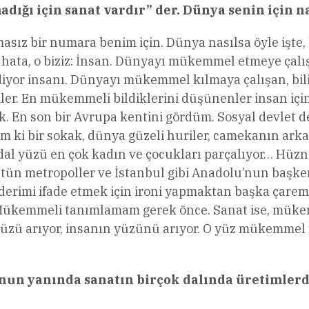
ı için sanat vardır” der. Dünya senin için nas
masız bir numara benim için. Dünya nasılsa öyle işte,
 hata, o biziz: İnsan. Dünyayı mükemmel etmeye çalı
 ediyor insanı. Dünyayı mükemmel kılmaya çalışan, bi
tçiler. En mükemmeli bildiklerini düşünenler insan içi
. En son bir Avrupa kentini gördüm. Sosyal devlet d
ım ki bir sokak, dünya güzeli huriler, camekanın ark
andal yüzü en çok kadın ve çocukları parçalıyor… Hü
ün metropoller ve İstanbul gibi Anadolu’nun başkenti 
erimi ifade etmek için ironi yapmaktan başka çarem y
ükemmeli tanımlamam gerek önce. Sanat ise, mükemm
an yüzü arıyor, insanın yüzünü arıyor. O yüz mükemmel
unun yanında sanatın birçok dalında üretimler