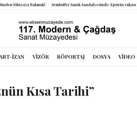
 Dünyaya Bakmak!
Semboller Sanık Sandalyesinde: Epstein vakası kadim t
ART-İZAN
VİZÖR
RÖPORTAJ
DOSYA
VİDEO
znün Kısa Tarihi”