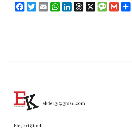
Facebook
Twitter
Email
WhatsApp
LinkedIn
Threads
X
Message
Gmai
ekdergi@gmail.com
Eleştiri Şimdi!