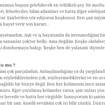
 insanın başına gelebilecek en tehlikeli şey. Ne mutl
 felsefeciler, bilim adamları ve hatta diğer edebiya
var. Şairlerden söz ediyoruz kuşkusuz. Ben şair miy
 hayat verir son kararı…
 dayatmadım. Aşk ve iş hayatımda da istenmediğimi h
sananlar çoktur belki. Ama değilim. Keşke olabilse
ani dondurmaya bakıp; ‘keşke ben de yalasam’ diyenler
du mu ?
imi çok parçaladım. Anlaşılmadığımı ya da yargılandı
 söylediklerinden çok, söyleyemediklerini ve en ucuz
ağlıklı bir bünye değil. Ben her kelimenin,önce ins
 onuru. Eğer yorulmuş kelimeler varsa, şair onları yen
er hecede ve hatta her virgülde. İnanıyorum ki şairin
ır bir şair. Anadil sevgisini çok iyi bilir çünkü. Düny