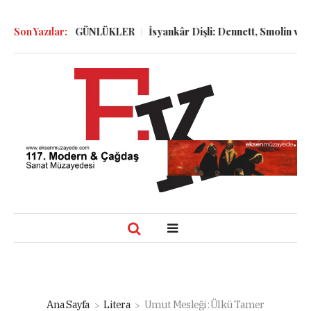
 GÖLGELER ve GÜNLÜKLER
Son Yazılar:
İsyankâr Dişli: Dennett, Smolin ve Do
Ana Sayfa
Litera
Umut Mesleği: Ülkü Tamer