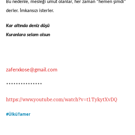
Bu nedenle, mesleği umut olanlar, her zaman “hemen şimdi”
derler. İmkansızı isterler.
Kar altında deniz düşü
Kuranlara selam olsun
zaferxkose@gmail.com
***************
https://www.youtube.com/watch?v=t1TykytXvDQ
#ÜlküTamer