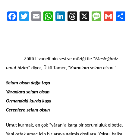
Facebook
Twitter
Email
WhatsApp
LinkedIn
Threads
X
Message
Gmail
Sha
Zülfü Livaneli’nin sesi ve müziği ile “
Mesleğimiz
umut bizim
” diyor, Ülkü Tamer, “
Kuranlara selam olsun.
”
Selam olsun dağa taşa
Yâranlara selam olsun
Ormandaki kurda kuşa
Cerenlere selam olsun
Umut kurmak, en çok “yâran”a karşı bir sorumluluk elbette.
Yani ortak amaç için bir araya gelmiş dostlara. Yoksul halka,