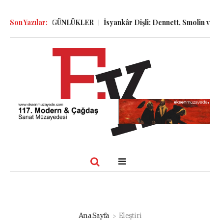
GÖLGELER ve GÜNLÜKLER
Son Yazılar:
İsyankâr Dişli: Dennett, Smolin ve Dost
Ana Sayfa
Eleştiri