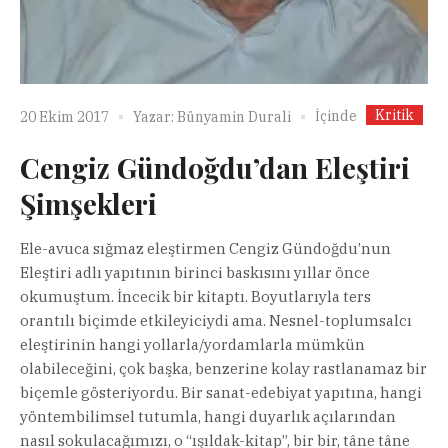
Kritik
İçinde
20 Ekim 2017
Yazar:
Bünyamin Durali
Cengiz Gündoğdu’dan Eleştiri
Şimşekleri
Ele-avuca sığmaz eleştirmen Cengiz Gündoğdu’nun
Eleştiri adlı yapıtının birinci baskısını yıllar önce
okumuştum. İncecik bir kitaptı. Boyutlarıyla ters
orantılı biçimde etkileyiciydi ama. Nesnel-toplumsalcı
eleştirinin hangi yollarla/yordamlarla mümkün
olabileceğini, çok başka, benzerine kolay rastlanamaz bir
biçemle gösteriyordu. Bir sanat-edebiyat yapıtına, hangi
yöntembilimsel tutumla, hangi duyarlık açılarından
nasıl sokulacağımızı, o “ışıldak-kitap”, bir bir, tâne tâne