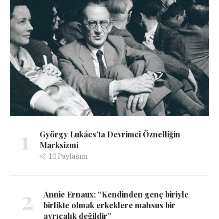
1
György Lukács’ta Devrimci Öznelliğin
Marksizmi
10
Paylaşım
2
Annie Ernaux: “Kendinden genç biriyle
birlikte olmak erkeklere mahsus bir
ayrıcalık değildir”