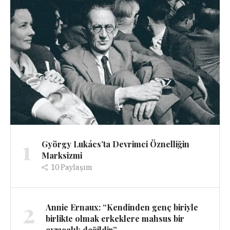
1
György Lukács’ta Devrimci Öznelliğin
Marksizmi
10
Paylaşım
2
Annie Ernaux: “Kendinden genç biriyle
birlikte olmak erkeklere mahsus bir
ayrıcalık değildir”