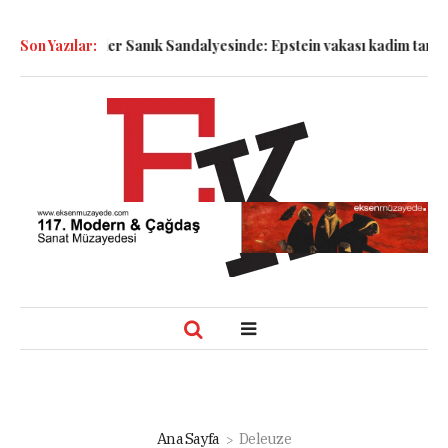
k!
Son Yazılar:
Semboller Sanık Sandalyesinde: Epstein vakası kadim tanrılar
Ana Sayfa
Deleuze