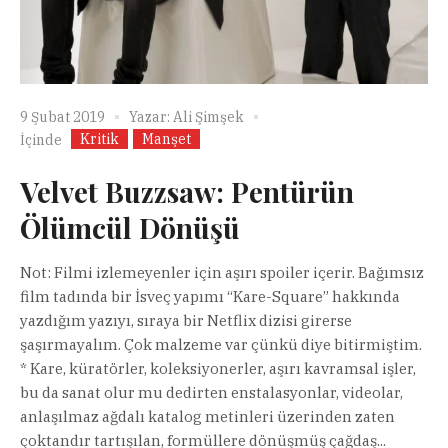
9 Şubat 2019
Yazar:
Ali Şimşek
Kritik
Manşet
İçinde
Velvet Buzzsaw: Pentürün
Ölümcül Dönüşü
Not: Filmi izlemeyenler için aşırı spoiler içerir. Bağımsız
film tadında bir İsveç yapımı “Kare-Square” hakkında
yazdığım yazıyı, sıraya bir Netflix dizisi girerse
şaşırmayalım. Çok malzeme var çünkü diye bitirmiştim.
* Kare, küratörler, koleksiyonerler, aşırı kavramsal işler,
bu da sanat olur mu dedirten enstalasyonlar, videolar,
anlaşılmaz ağdalı katalog metinleri üzerinden zaten
çoktandır tartışılan, formüllere dönüşmüş çağdaş...