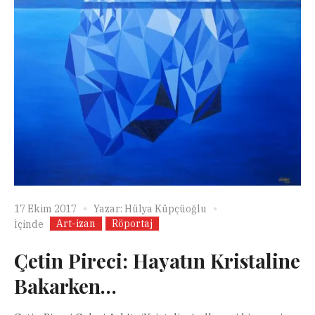
17 Ekim 2017
Yazar:
Hülya Küpçüoğlu
Art-izan
Röportaj
İçinde
Çetin Pireci: Hayatın Kristaline
Bakarken…