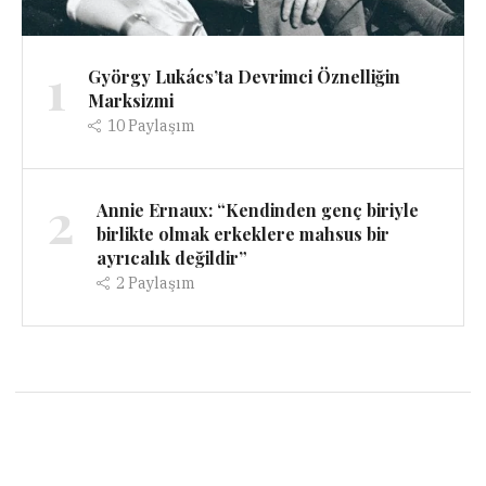
1
György Lukács’ta Devrimci Öznelliğin
Marksizmi
10
Paylaşım
2
Annie Ernaux: “Kendinden genç biriyle
birlikte olmak erkeklere mahsus bir
ayrıcalık değildir”
2
Paylaşım