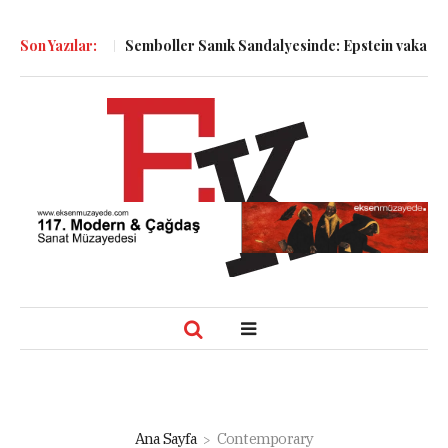
a Bakmak!
Son Yazılar:
Semboller Sanık Sandalyesinde: Epstein vakası kadim t
Ana Sayfa
Contemporary