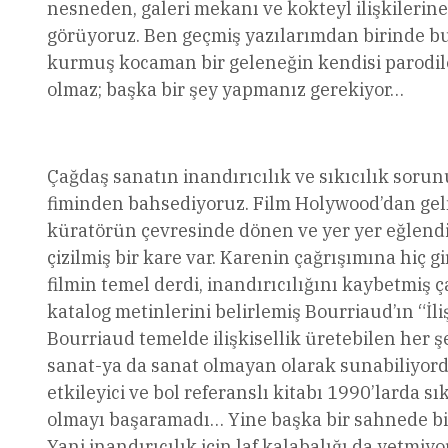
nesneden, galeri mekanı ve kokteyl ilişkileri
görüyoruz. Ben geçmiş yazılarımdan birinde bu
kurmuş kocaman bir geleneğin kendisi parodile
olmaz; başka bir şey yapmanız gerekiyor…
Çağdaş sanatın inandırıcılık ve sıkıcılık sor
fiminden bahsediyoruz. Film Holywood’dan gelme
küratörün çevresinde dönen ve yer yer eğlendi
çizilmiş bir kare var. Karenin çağrışımına hiç
filmin temel derdi, inandırıcılığını kaybetmiş ç
katalog metinlerini belirlemiş Bourriaud’ın “İli
Bourriaud temelde ilişkisellik üretebilen her şe
sanat-ya da sanat olmayan olarak sunabiliyordu
etkileyici ve bol referanslı kitabı 1990’larda s
olmayı başaramadı… Yine başka bir sahnede bir
Yani inandırıcılık için laf kalabalığı da yetmiy