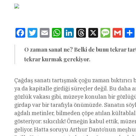
Facebook
Twitter
Email
WhatsApp
LinkedIn
Threads
X
Message
Gmai
O zaman sanat ne? Belki de bunu tekrar tar
tekrar kurmak gerekiyor.
Çağdaş sanatı tartışmak çoğu zaman bıktırıcı bi
ya da kapitalle girdiği süreçler değil. Bu dah
gözlük vakası gibi, müzeye konulan bir gözlüğ
girdap var bir tarafıyla önümüzde. Sanatın söyl
ağdalı metinler, bilmeden çöpe atılan kültablal
gösteriyor: sıkıcılık! Örneğin kabul ettik, mü
geliyor. Hatta soruyu Arthur Danto’nun meşhur 