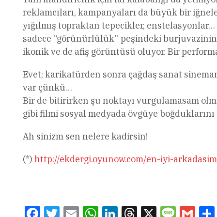
reklamcıları, kampanyaları da büyük bir iğnele
yığılmış topraktan tepecikler, enstelasyonlar…
sadece “görünürlülük” peşindeki burjuvazinin 
ikonik ve de afiş görüntüsü oluyor. Bir perfo
Evet; karikatürden sonra çağdaş sanat sinemanı
var çünkü…
Bir de bitirirken şu noktayı vurgulamasam olmaz
gibi filmi sosyal medyada övgüye boğduklarını
Ah sinizm sen nelere kadirsin!
(*)
http://ekdergi.oyunow.com/en-iyi-arkadasim
Facebook
Twitter
Email
WhatsApp
LinkedIn
Threads
X
Message
Gmai