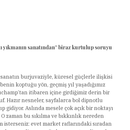
tı yıkmanın sanatından” biraz kurtulup soruyu
anatın burjuvaziyle, küresel güçlerle ilişkisi
debenin koptuğu yön, geçmiş yıl yaşadığımız
hamp’tan itibaren içine girdiğimiz derin bir
f. Hazır nesneler, sayfalarca bol dipnotlu
ıp gidiyor. Aslında mesele çok açık bir noktayı
…. O zaman bu sıkılma ve bıkkınlık nereden
 isterseniz: evet market raflarındaki sıradan