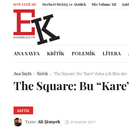
SON YAZILAR:
Herbert Melzig ve Atatürk
Miz Volume XII
Şahbender
ANA SAYFA
KRİTİK
POLEMİK
LİTERA
Ana Sayfa
Kritik
The Square: Bu “Kare” daha çok film alır.
The Square: Bu “Kare”
KRITIK
Ali Şimşek
Yazar:
29 KASIM 2017