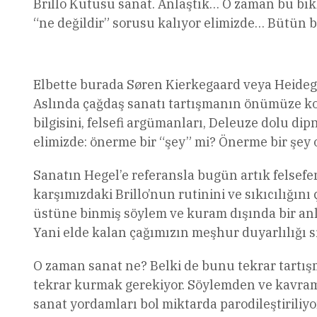
Brillo Kutusu sanat. Anlaştık… O zaman bu bık
“ne değildir” sorusu kalıyor elimizde… Bütün 
Elbette burada Søren Kierkegaard veya Heidegg
Aslında çağdaş sanatı tartışmanın önümüze koyd
bilgisini, felsefi argümanları, Deleuze dolu d
elimizde: önerme bir “şey” mi? Önerme bir şey
Sanatın Hegel’e referansla bugün artık felsefen
karşımızdaki Brillo’nun rutinini ve sıkıcılığın
üstüne binmiş söylem ve kuram dışında bir anl
Yani elde kalan çağımızın meşhur duyarlılığı si
O zaman sanat ne? Belki de bunu tekrar tartış
tekrar kurmak gerekiyor. Söylemden ve kavram
sanat yordamları bol miktarda parodileştiriliyo