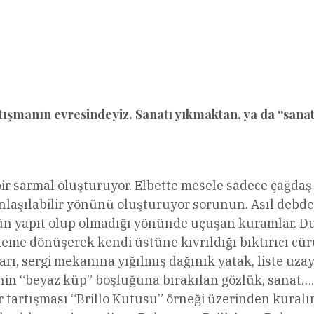
l
Share
tışmanın evresindeyiz. Sanatı yıkmaktan, ya da “sana
r sarmal oluşturuyor. Elbette mesele sadece çağdaş s
a anlaşılabilir yönünü oluşturuyor sorunun. Asıl deb
ün yapıt olup olmadığı yönünde uçuşan kuramlar. Duc
eme dönüşerek kendi üstüne kıvrıldığı bıktırıcı cüru
arı, sergi mekanına yığılmış dağınık yatak, liste uzay
zenin “beyaz küp” boşluğuna bırakılan gözlük, sanat
tartışması “Brillo Kutusu” örneği üzerinden kuralım