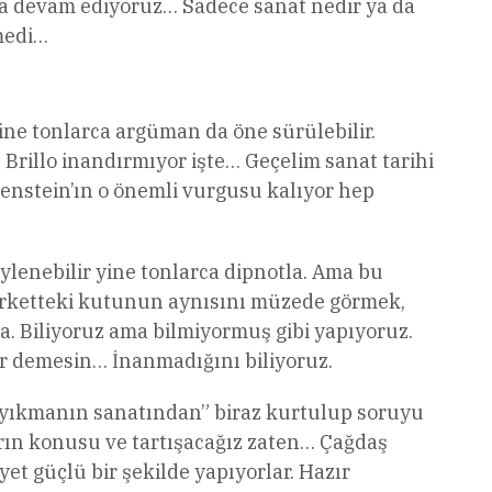
ya devam ediyoruz… Sadece sanat nedir ya da
medi…
ne tonlarca argüman da öne sürülebilir.
Brillo inandırmıyor işte… Geçelim sanat tarihi
genstein’ın o önemli vurgusu kalıyor hep
öylenebilir yine tonlarca dipnotla. Ama bu
: marketteki kutunun aynısını müzede görmek,
. Biliyoruz ama bilmiyormuş gibi yapıyoruz.
yor demesin… İnanmadığını biliyoruz.
ı yıkmanın sanatından” biraz kurtulup soruyu
rın konusu ve tartışacağız zaten… Çağdaş
et güçlü bir şekilde yapıyorlar. Hazır