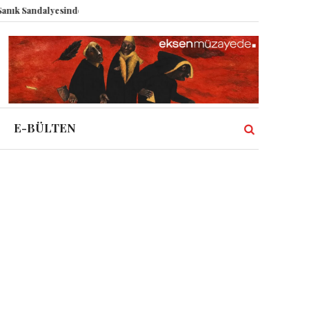
andalyesinde: Epstein vakası kadim tanrıları nasıl komplo kanıtına dönüştü
E-BÜLTEN