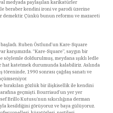
yal medyada paylaşılan karikatürler
e beraber kendini ironi ve parodi üzerine
zor demektir. Çünkü bunun reformu ve mazareti
e başladı. Ruben Östlund’un Kare-Square
var karşımızda. “Kare-Square”, saygın bir
ne söylemle doldurulmuş, meydana ışıklı ledle
ir hat katetmek durumunda kalabiliriz. Aslında
ılış töreninde, 1990 sonrası çağdaş sanatı ve
küçümseniyor.
bırakılan gözlük bir ilişkisellik ile kendini
arafına geçmişti. Bourriaud’un yer yer
lesef Brillo Kutusu’nun sıkıcılığına derman
yla kesildiğini görüyoruz ve baya gülüyoruz.
fesyonelleri, küratörleri, partileri,