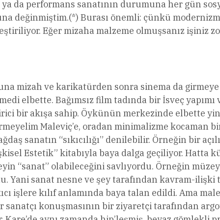
ne ya da performans sanatının durumuna her gün sos
na değinmiştim.(*) Burası önemli: çünkü modernizml
ştiriliyor. Eğer mizaha malzeme olmuşsanız işiniz 
ununa mizah ve karikatürden sonra sinema da girmey
di elbette. Bağımsız film tadında bir İsveç yapımı 
rici bir akışa sahip. Öykünün merkezinde elbette yi
 girmeyelim Maleviç’e, oradan minimalizme kocaman b
ağdaş sanatın “sıkıcılığı” denilebilir. Örneğin bir aç
şkisel Estetik” kitabıyla baya dalga geçiliyor. Hatta 
yin “sanat” olabileceğini savlıyordu. Örneğin müzeye 
. Yani sanat nesne ve şey tarafından kavram-ilişki t
ıkıcı işlere kılıf anlamında baya talan edildi. Ama ma
 sanatçı konuşmasının bir ziyaretçi tarafından argo
or. Kare’de aynı zamanda hip’leşmiş, beyaz gömlekli pro