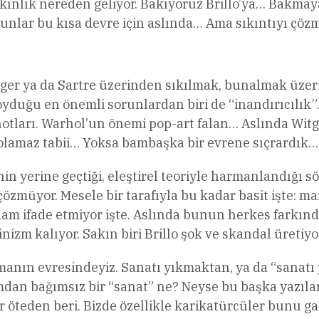
kınlık nereden geliyor. Bakıyoruz Brillo’ya… Bakma
bunlar bu kısa devre için aslında… Ama sıkıntıyı çöz
er ya da Sartre üzerinden sıkılmak, bunalmak üzeri
uğu en önemli sorunlardan biri de “inandırıcılık”. 
ipnotları. Warhol’un önemi pop-art falan… Aslında Wit
 olamaz tabii… Yoksa bambaşka bir evrene sıçrardık…
in yerine geçtiği, eleştirel teoriyle harmanlandığı s
ı çözmüyor. Mesele bir tarafıyla bu kadar basit işte
am ifade etmiyor işte. Aslında bunun herkes farkında
nizm kalıyor. Sakın biri Brillo şok ve skandal üreti
manın evresindeyiz. Sanatı yıkmaktan, ya da “sanat
dan bağımsız bir “sanat” ne? Neyse bu başka yazıla
r öteden beri. Bizde özellikle karikatürcüler bunu gay