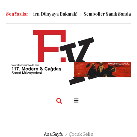
n Kuyu Dibinden Dünyaya Bakmak!
Son Yazılar:
Semboller Sanık Sandalyesind
Ana Sayfa
Çocuk Gelin