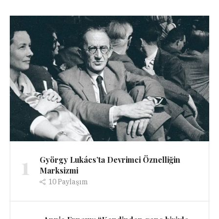
1
György Lukács’ta Devrimci Öznelliğin
Marksizmi
10
Paylaşım