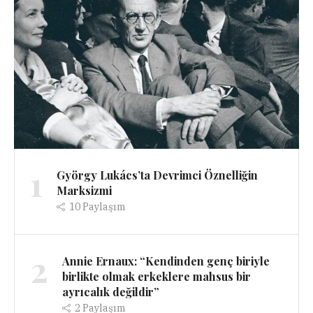
1
György Lukács’ta Devrimci Öznelliğin
Marksizmi
10
Paylaşım
2
Annie Ernaux: “Kendinden genç biriyle
birlikte olmak erkeklere mahsus bir
ayrıcalık değildir”
2
Paylaşım