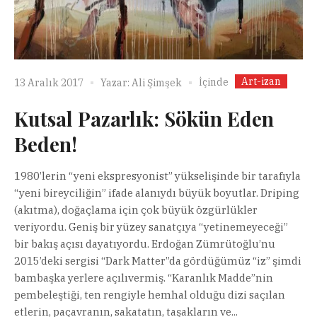
Art-izan
İçinde
13 Aralık 2017
Yazar:
Ali Şimşek
Kutsal Pazarlık: Sökün Eden
Beden!
1980’lerin “yeni ekspresyonist” yükselişinde bir tarafıyla
“yeni bireyciliğin” ifade alanıydı büyük boyutlar. Driping
(akıtma), doğaçlama için çok büyük özgürlükler
veriyordu. Geniş bir yüzey sanatçıya “yetinemeyeceği”
bir bakış açısı dayatıyordu. Erdoğan Zümrütoğlu’nu
2015’deki sergisi “Dark Matter”da gördüğümüz “iz” şimdi
bambaşka yerlere açılıvermiş. “Karanlık Madde”nin
pembeleştiği, ten rengiyle hemhal olduğu dizi saçılan
etlerin, paçavranın, sakatatın, taşakların ve...