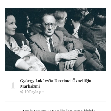
1
György Lukács’ta Devrimci Öznelliğin
Marksizmi
10
Paylaşım