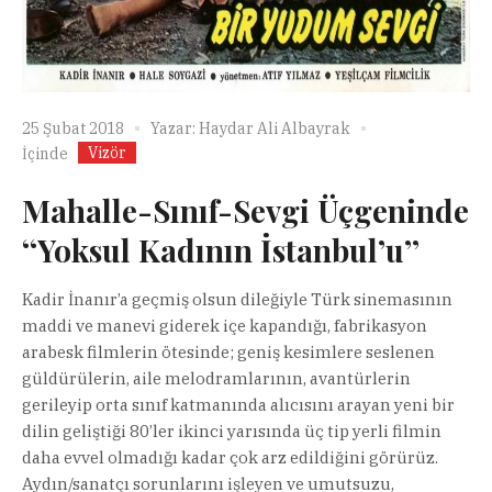
25 Şubat 2018
Yazar:
Haydar Ali Albayrak
Vizör
İçinde
Mahalle-Sınıf-Sevgi Üçgeninde
‘‘Yoksul Kadının İstanbul’u’’
Kadir İnanır’a geçmiş olsun dileğiyle Türk sinemasının
maddi ve manevi giderek içe kapandığı, fabrikasyon
arabesk filmlerin ötesinde; geniş kesimlere seslenen
güldürülerin, aile melodramlarının, avantürlerin
gerileyip orta sınıf katmanında alıcısını arayan yeni bir
dilin geliştiği 80’ler ikinci yarısında üç tip yerli filmin
daha evvel olmadığı kadar çok arz edildiğini görürüz.
Aydın/sanatçı sorunlarını işleyen ve umutsuzu,