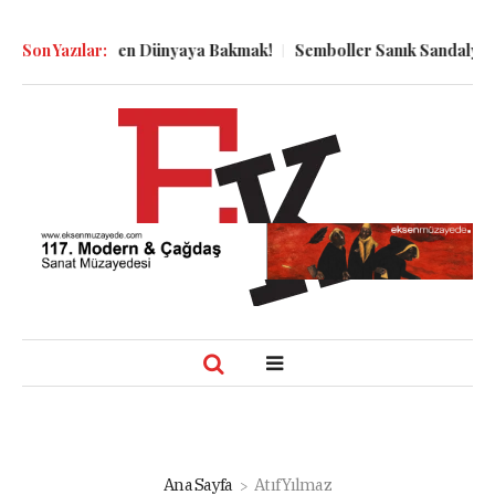
uyu Dibinden Dünyaya Bakmak!
Son Yazılar:
Semboller Sanık Sandalyesinde: E
Ana Sayfa
Atıf Yılmaz