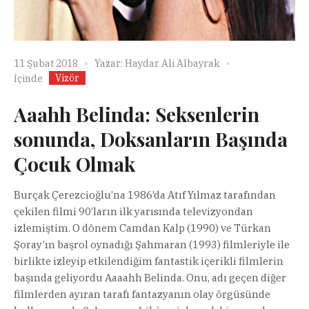
11 Şubat 2018
Yazar:
Haydar Ali Albayrak
Vizör
İçinde
Aaahh Belinda: Seksenlerin
sonunda, Doksanların Başında
Çocuk Olmak
Burçak Çerezcioğlu’na 1986’da Atıf Yılmaz tarafından
çekilen filmi 90’ların ilk yarısında televizyondan
izlemiştim. O dönem Camdan Kalp (1990) ve Türkan
Şoray’ın başrol oynadığı Şahmaran (1993) filmleriyle ile
birlikte izleyip etkilendiğim fantastik içerikli filmlerin
başında geliyordu Aaaahh Belinda. Onu, adı geçen diğer
filmlerden ayıran tarafı fantazyanın olay örgüsünde