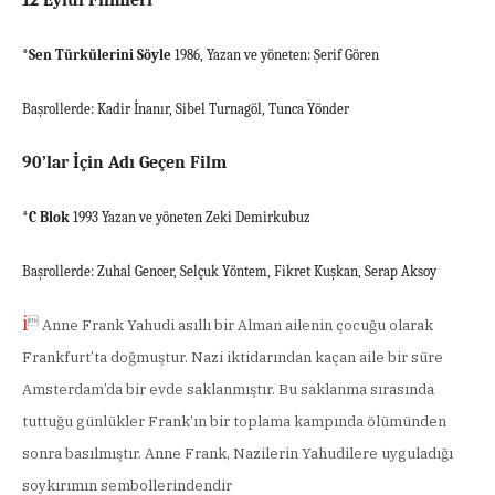
12 Eylül Filmleri
*Sen Türkülerini Söyle
1986, Yazan ve yöneten: Şerif Gören
Başrollerde: Kadir İnanır, Sibel Turnagöl, Tunca Yönder
90’lar İçin Adı Geçen Film
*C Blok
1993 Yazan ve yöneten Zeki Demirkubuz
Başrollerde: Zuhal Gencer, Selçuk Yöntem, Fikret Kuşkan, Serap Aksoy
i

Anne Frank Yahudi asıllı bir Alman ailenin çocuğu olarak
Frankfurt’ta doğmuştur. Nazi iktidarından kaçan aile bir süre
Amsterdam’da bir evde saklanmıştır. Bu saklanma sırasında
tuttuğu günlükler Frank’ın bir toplama kampında ölümünden
sonra basılmıştır. Anne Frank, Nazilerin Yahudilere uyguladığı
soykırımın sembollerindendir