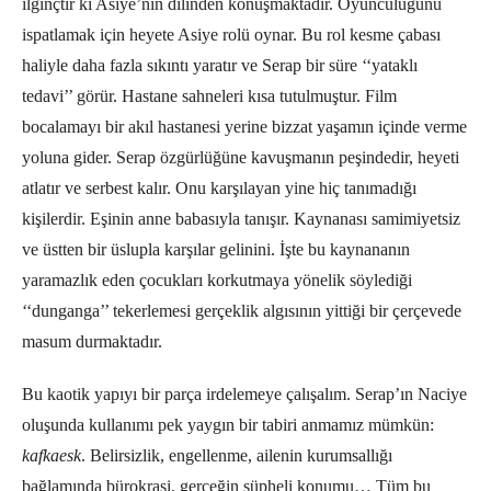
ilginçtir ki Asiye’nin dilinden konuşmaktadır. Oyunculuğunu
ispatlamak için heyete Asiye rolü oynar. Bu rol kesme çabası
haliyle daha fazla sıkıntı yaratır ve Serap bir süre ‘‘yataklı
tedavi’’ görür. Hastane sahneleri kısa tutulmuştur. Film
bocalamayı bir akıl hastanesi yerine bizzat yaşamın içinde verme
yoluna gider. Serap özgürlüğüne kavuşmanın peşindedir, heyeti
atlatır ve serbest kalır. Onu karşılayan yine hiç tanımadığı
kişilerdir. Eşinin anne babasıyla tanışır. Kaynanası samimiyetsiz
ve üstten bir üslupla karşılar gelinini. İşte bu kaynananın
yaramazlık eden çocukları korkutmaya yönelik söylediği
‘‘dunganga’’ tekerlemesi gerçeklik algısının yittiği bir çerçevede
masum durmaktadır.
Bu kaotik yapıyı bir parça irdelemeye çalışalım. Serap’ın Naciye
oluşunda kullanımı pek yaygın bir tabiri anmamız mümkün:
kafkaesk
. Belirsizlik, engellenme, ailenin kurumsallığı
bağlamında bürokrasi, gerçeğin şüpheli konumu… Tüm bu