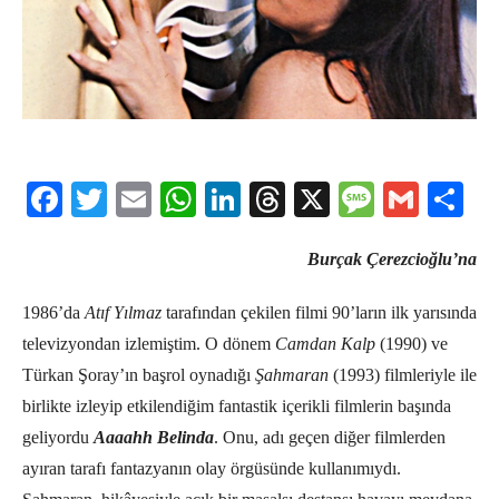
Facebook
Twitter
Email
WhatsApp
LinkedIn
Threads
X
Message
Gmail
Sha
Burçak Çerezcioğlu’na
1986’da
Atıf Yılmaz
tarafından çekilen filmi 90’ların ilk yarısında
televizyondan izlemiştim. O dönem
Camdan Kalp
(1990) ve
Türkan Şoray’ın başrol oynadığı
Şahmaran
(1993) filmleriyle ile
birlikte izleyip etkilendiğim fantastik içerikli filmlerin başında
geliyordu
Aaaahh Belinda
. Onu, adı geçen diğer filmlerden
ayıran tarafı fantazyanın olay örgüsünde kullanımıydı.