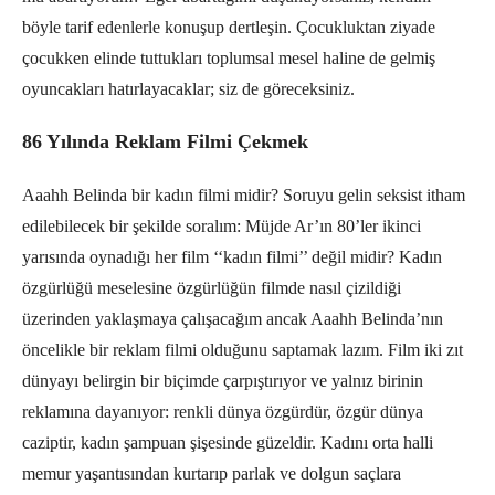
böyle tarif edenlerle konuşup dertleşin. Çocukluktan ziyade
çocukken elinde tuttukları toplumsal mesel haline de gelmiş
oyuncakları hatırlayacaklar; siz de göreceksiniz.
86 Yılında Reklam Filmi Çekmek
Aaahh Belinda bir kadın filmi midir? Soruyu gelin seksist itham
edilebilecek bir şekilde soralım: Müjde Ar’ın 80’ler ikinci
yarısında oynadığı her film ‘‘kadın filmi’’ değil midir? Kadın
özgürlüğü meselesine özgürlüğün filmde nasıl çizildiği
üzerinden yaklaşmaya çalışacağım ancak Aaahh Belinda’nın
öncelikle bir reklam filmi olduğunu saptamak lazım. Film iki zıt
dünyayı belirgin bir biçimde çarpıştırıyor ve yalnız birinin
reklamına dayanıyor: renkli dünya özgürdür, özgür dünya
caziptir, kadın şampuan şişesinde güzeldir. Kadını orta halli
memur yaşantısından kurtarıp parlak ve dolgun saçlara