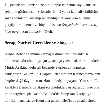
Düşüncelerim, gözlerinize bir komplo teorisinin sayıklamaları
şeklinde görünmesin. Seksenler ikinci yarısı kapitalist kültürün
savaş baltalarını kuşanıp bulabildiği her kanaldan hücuma
geçtiği bir dönemdi ve büyük düşman
Sovyetlerin insanı ezen,
hiçe sayan yönetim biçimi
(!)ydi.
Serap, Naciye: Gerçekler ve Simgeler
Aaahh Belinda filminin karmaşık duran basit bir anlatısı
bulunmaktadır çünkü çatışmayı açıkça yansıtmak durumundadır.
Müjde Ar ikinci defa tek bedende evirilen çift karakteri
canlandırır. Bu kez 1981 yapımı İffet filminin tersine; mazbuttan
özgüre değil özgürden mazbuta dönüşüm yaşanır. Yanı sıra İffet
karakteri Demet’e birtakım zorunluluklardan ötürü dönüşse bile
irade sergilemiştir. Aaahh Belinda’da Serap’tan Naciye’ye
dönüşüm apansız ve istem dışı gelişir. İffet’in travmatik süreci