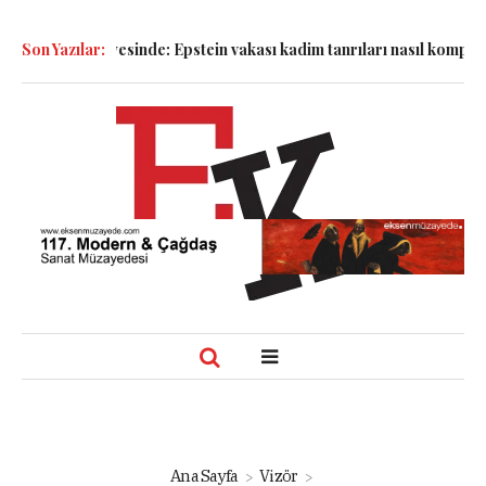
dalyesinde: Epstein vakası kadim tanrıları nasıl komplo kanıtına d
Son Yazılar:
Ana Sayfa
Vizör