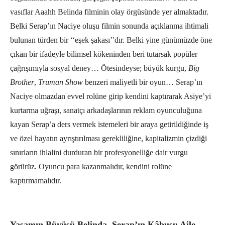
vasıflar Aaahh Belinda filminin olay örgüsünde yer almaktadır.
Belki Serap’ın Naciye oluşu filmin sonunda açıklanma ihtimali
bulunan türden bir ‘‘eşek şakası’’dır. Belki yine günümüzde öne
çıkan bir ifadeyle bilimsel kökeninden beri tutarsak popüler
çağrışımıyla sosyal deney… Ötesindeyse; büyük kurgu,
Big
Brother
,
Truman Show
benzeri maliyetli bir oyun… Serap’ın
Naciye olmazdan evvel rolüne girip kendini kaptırarak Asiye’yi
kurtarma uğraşı, sanatçı arkadaşlarının reklam oyunculuğuna
kayan Serap’a ders vermek istemeleri bir araya getirildiğinde iş
ve özel hayatın ayrıştırılması gerekliliğine, kapitalizmin çizdiği
sınırların ihlalini durduran bir profesyonelliğe dair vurgu
görürüz. Oyuncu para kazanmalıdır, kendini rolüne
kaptırmamalıdır.
Yaşamın Büyüsü Belinda, Serap’ın Kâbusu Aile