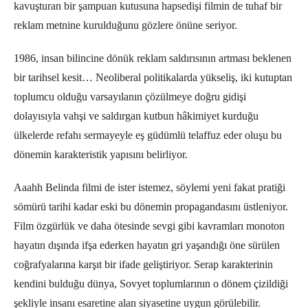
kavuşturan bir şampuan kutusuna hapsedişi filmin de tuhaf bir
reklam metnine kurulduğunu gözlere önüne seriyor.
1986, insan bilincine dönük reklam saldırısının artması beklenen
bir tarihsel kesit… Neoliberal politikalarda yükseliş, iki kutuptan
toplumcu olduğu varsayılanın çözülmeye doğru gidişi
dolayısıyla vahşi ve saldırgan kutbun hâkimiyet kurduğu
ülkelerde refahı sermayeyle eş güdümlü telaffuz eder oluşu bu
dönemin karakteristik yapısını belirliyor.
Aaahh Belinda filmi de ister istemez, söylemi yeni fakat pratiği
sömürü tarihi kadar eski bu dönemin propagandasını üstleniyor.
Film özgürlük ve daha ötesinde sevgi gibi kavramları monoton
hayatın dışında ifşa ederken hayatın gri yaşandığı öne sürülen
coğrafyalarına karşıt bir ifade geliştiriyor. Serap karakterinin
kendini bulduğu dünya, Sovyet toplumlarının o dönem çizildiği
şekliyle insanı esaretine alan siyasetine uygun görülebilir.