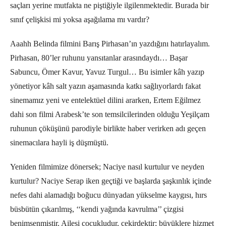
saçları yerine mutfakta ne piştiğiyle ilgilenmektedir. Burada bir
sınıf çelişkisi mi yoksa aşağılama mı vardır?
Aaahh Belinda filmini Barış Pirhasan’ın yazdığını hatırlayalım.
Pirhasan, 80’ler ruhunu yansıtanlar arasındaydı… Başar
Sabuncu, Ömer Kavur, Yavuz Turgul… Bu isimler kâh yazıp
yönetiyor kâh salt yazın aşamasında katkı sağlıyorlardı fakat
sinemamız yeni ve entelektüel dilini ararken, Ertem Eğilmez
dahi son filmi Arabesk’te son temsilcilerinden olduğu Yeşilçam
ruhunun çöküşünü parodiyle birlikte haber verirken adı geçen
sinemacılara hayli iş düşmüştü.
Yeniden filmimize dönersek; Naciye nasıl kurtulur ve neyden
kurtulur? Naciye Serap iken geçtiği ve başlarda şaşkınlık içinde
nefes dahi alamadığı boğucu dünyadan yükselme kaygısı, hırs
büsbütün çıkarılmış, ‘‘kendi yağında kavrulma’’ çizgisi
benimsenmiştir. Ailesi çocukludur, çekirdektir; büyüklere hizmet