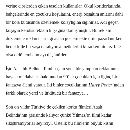
yerine cipslerden çıkan tasoları kullanırlar. Okul koridorlarında,
bahçelerinde en çocuksu koşularını, enerji boşaltım anlarını dahi
bir kola kutusunda özetlemek kolaylığına sığınırlar. Adı geçen
kuşağın kendisi reklam kuşağına dönüşmüştür. Bu reklam
düzlemine reklamcılar ilgi alaka göstermekte ürün pazarlanırken
hedef kitle bu yaşa daralıyorsa metinlerini kurarken bir kez bile
olsa o dönemi anmayı düşünürler.
İşte Aaaahh Belinda filmi baştan sona bir şampuan reklamının
hayata müdahalesi bakımından 90’lar çocukları için ilginç bir
fantazya âlemi yaratır. İki binler çocuklarının
Harry Potter
’ından
farklı olarak yerel ve ürkütücü bir fantazya…
Son on yıldır Türkiye’de çekilen korku filmleri Aaah
Belinda’nın gerisinde kalıyor çünkü Yılmaz’ın filmi kadar
sıkıştıramıyorlar seyirciyi. Üstelik bu filmlerin büyük kısmı