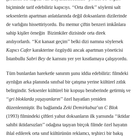
biçiminde tarif edebiliriz kapıcıyı. ‘‘Orta direk’’ söylemi salt
seksenlerin apartman anlatılarında değil doksanların dizilerinde
de varlığını hissettiriyordu. Bu memur çiftin benzeri imkânlara
sahip kişiler örneğin Bizimkiler dizisinde orta direk
anılıyorlardı. ‘‘Kıt kanaat geçim’’ belki dizi namına söylersek
Kapıcı Cafer
karakterine özgüydü ancak apartman yöneticisi
İstanbullu
Sabri Bey
de karısını yer yer kısıtlamaya çalışıyordu.
Tüm bunlardan hareketle sanırım şunu iddia edebiliriz: filmdeki
ayrılığın arka planında sınıfsal bir çatışma yerine kültürel zıtlık
belirgindir. Seksenler kültürel bir kopuşu beraberinde getirmiş ve
‘‘
gri bloklarda yaşayanların
’’ özel hayatları yeniden
düzenlenmiştir. Bu bağlamda
Zeki Demirkubuz
’un
C Blok
(1993) filmindeki çiftleri yahut doksanların ilk yarısında ‘‘iktidar
sahibi iktidarsızları’’ odağına taşıyan birçok filmde özel hayatın
ihlal edilerek orta sınıf kültürünün reklamcı, teşhirci bir bakış