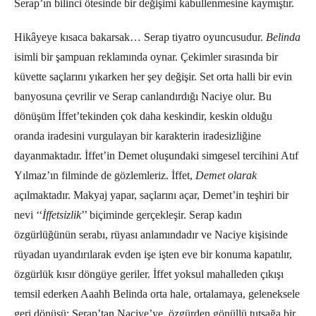
Serap’ın bilinci ötesinde bir değişimi kabullenmesine kaymıştır.
Hikâyeye kısaca bakarsak… Serap tiyatro oyuncusudur.
Belinda
isimli bir şampuan reklamında oynar. Çekimler sırasında bir
küvette saçlarını yıkarken her şey değişir. Set orta halli bir evin
banyosuna çevrilir ve Serap canlandırdığı Naciye olur. Bu
dönüşüm İffet’tekinden çok daha keskindir, keskin olduğu
oranda iradesini vurgulayan bir karakterin iradesizliğine
dayanmaktadır. İffet’in Demet oluşundaki simgesel tercihini Atıf
Yılmaz’ın filminde de gözlemleriz. İffet,
Demet olarak
açılmaktadır. Makyaj yapar, saçlarını açar, Demet’in teşhiri bir
nevi ‘‘
İffetsizlik
’’ biçiminde gerçekleşir. Serap kadın
özgürlüğünün serabı, rüyası anlamındadır ve Naciye kişisinde
rüyadan uyandırılarak evden işe işten eve bir konuma kapatılır,
özgürlük kısır döngüye geriler. İffet yoksul mahalleden çıkışı
temsil ederken Aaahh Belinda orta hale, ortalamaya, geleneksele
geri dönüşü; Serap’tan Naciye’ye, özgürden gönüllü tutsağa bir