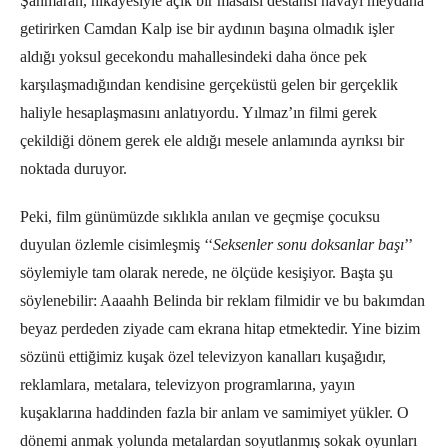
Şahmaran, hikâyesiyle açık bir masalsı destansı havayı meydana
getirirken Camdan Kalp ise bir aydının başına olmadık işler
aldığı yoksul gecekondu mahallesindeki daha önce pek
karşılaşmadığından kendisine gerçeküstü gelen bir gerçeklik
haliyle hesaplaşmasını anlatıyordu. Yılmaz’ın filmi gerek
çekildiği dönem gerek ele aldığı mesele anlamında ayrıksı bir
noktada duruyor.
Peki, film günümüzde sıklıkla anılan ve geçmişe çocuksu
duyulan özlemle cisimleşmiş ‘‘
Seksenler sonu doksanlar başı
’’
söylemiyle tam olarak nerede, ne ölçüde kesişiyor. Başta şu
söylenebilir: Aaaahh Belinda bir reklam filmidir ve bu bakımdan
beyaz perdeden ziyade cam ekrana hitap etmektedir. Yine bizim
sözünü ettiğimiz kuşak özel televizyon kanalları kuşağıdır,
reklamlara, metalara, televizyon programlarına, yayın
kuşaklarına haddinden fazla bir anlam ve samimiyet yükler. O
dönemi anmak yolunda metalardan soyutlanmış sokak oyunları