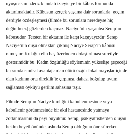
uyuşmasını izleriz ki anlatı izleyiciye bir kâbus formunda
aktarılmaktadır. Kâbusun gerçek yaşama dair sorunlarla, geçim
derdiyle özdeşleşmesi (filmde bu sorunlara neredeyse hiç
değinilmez) gözlerden kaçmaz. Naciye’nin yaşantısı Serap’ın
kâbusudur. Tersten bir aktarım ile karşı karşıyayızdır: Serap
Naciye’nin düşü olmaktan çıkmış Naciye Serap’ın kâbusu
olmuştur. Kulağın elin baş üzerinden dolaştırılması suretiyle
gösterimidir bu. Kadın özgürlüğü söyleminin yükselişe geçeceği
bir sırada sınıfsal avantajlardan ötürü özgür fakat arayışlar içinde
olan kadının orta direklik’te çırpınışı, dahası boğulup uyum
sağlaması öyküyü gerilim sahasına taşır.
Filmde Serap’ın Naciye kimliğini kabullenmesinde veya
kabullenir görünmesinde bir akıl hastanesinde yatmaya
zorlanmasının da payı büyüktür. Serap, psikiyatristlerden oluşan
hekim heyeti önünde, aslında Serap olduğunu öne sürerken