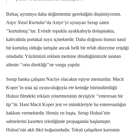
Birkaç ayrıntıya daha değinmemiz gerektiğini düşünüyorum.
Asiye Nasıl Kurtulur
’da Asiye’yi oynayan Serap zaten
‘‘kurtulmuş’’tur. Evinde topuklu ayakkabıyla dolaşmakta,
kahvaltıda portakal suyu içmektedir. Daha doğrusu bunun nasıl
bir kurtuluş olduğu tartışılır ancak belli bir refah düzeyine eriştiği
ortadadır. Yüzümüzü reklam metnine döndüğümüzde tanıtan
ailenin ‘‘orta direkliği’’ne vurgu yapılır.
Serap banka çalışanı Naciye olacaktır eşiyse memurdur. Macit
Koper’in usta işi oyunculuğuyla ete kemiğe büründürdüğü
Hulusi filmdeki reklam yönetmeninin deyişiyle ‘‘enteresan bir
tip’’tir. Hani Macit Koper jest ve mimikleriyle bu enteresanlığın
hakkını vermektedir. Henüz en başta, Serap Hulusi’nin
sahnelerini kasetten izlediğinde propaganda başlamıştır.
Hulusi’nin aklı fikri boğazındadır. Teksti çalışırken karısının