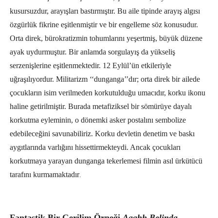
kusursuzdur, arayışları bastırmıştır. Bu aile tipinde arayış algısı
özgürlük fikrine eşitlenmiştir ve bir engelleme söz konusudur.
Orta direk, bürokratizmin tohumlarını yeşertmiş, büyük düzene
ayak uydurmuştur. Bir anlamda sorgulayış da yükseliş
serzenişlerine eşitlenmektedir. 12 Eylül’ün etkileriyle
uğraşılıyordur. Militarizm ‘‘dunganga’’dır; orta direk bir ailede
çocukların isim verilmeden korkutulduğu umacıdır, korku ikonu
haline getirilmiştir. Burada metafiziksel bir sömürüye dayalı
korkutma eyleminin, o dönemki asker postalını sembolize
edebileceğini savunabiliriz. Korku devletin denetim ve baskı
aygıtlarında varlığını hissettirmekteydi. Ancak çocukları
korkutmaya yarayan dunganga tekerlemesi filmin asıl ürkütücü
tarafını kurmamaktadır
.
Fantastik Bir Gerilim Örneği
Aaahh Belinda