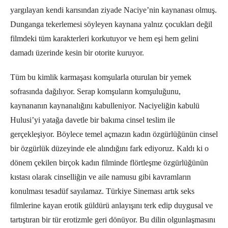
yargılayan kendi karısından ziyade Naciye’nin kaynanası olmuş.
Dunganga tekerlemesi söyleyen kaynana yalnız çocukları değil
filmdeki tüm karakterleri korkutuyor ve hem eşi hem gelini
damadı üzerinde kesin bir otorite kuruyor.
Tüm bu kimlik karmaşası komşularla oturulan bir yemek
sofrasında dağılıyor. Serap komşuların komşuluğunu,
kaynananın kaynanalığını kabulleniyor. Naciyeliğin kabulü
Hulusi’yi yatağa davetle bir bakıma cinsel teslim ile
gerçekleşiyor. Böylece temel açmazın kadın özgürlüğünün cinsel
bir özgürlük düzeyinde ele alındığını fark ediyoruz. Kaldı ki o
dönem çekilen birçok kadın filminde flörtleşme özgürlüğünün
kıstası olarak cinselliğin ve aile namusu gibi kavramların
konulması tesadüf sayılamaz. Türkiye Sineması artık seks
filmlerine kayan erotik güldürü anlayışını terk edip duygusal ve
tartıştıran bir tür erotizmle geri dönüyor. Bu dilin olgunlaşmasını