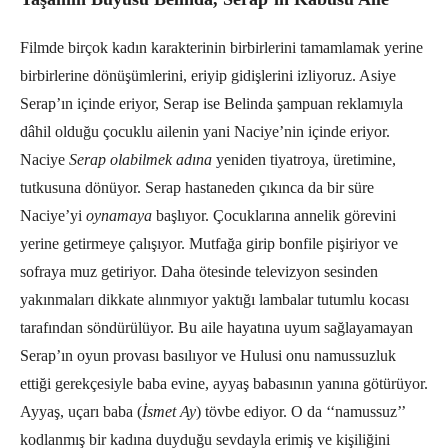
Filmde birçok kadın karakterinin birbirlerini tamamlamak yerine
birbirlerine dönüşümlerini, eriyip gidişlerini izliyoruz. Asiye
Serap’ın içinde eriyor, Serap ise Belinda şampuan reklamıyla
dâhil olduğu çocuklu ailenin yani Naciye’nin içinde eriyor.
Naciye
Serap olabilmek adına
yeniden tiyatroya, üretimine,
tutkusuna dönüyor. Serap hastaneden çıkınca da bir süre
Naciye’yi
oynamaya
başlıyor. Çocuklarına annelik görevini
yerine getirmeye çalışıyor. Mutfağa girip bonfile pişiriyor ve
sofraya muz getiriyor. Daha ötesinde televizyon sesinden
yakınmaları dikkate alınmıyor yaktığı lambalar tutumlu kocası
tarafından söndürülüyor. Bu aile hayatına uyum sağlayamayan
Serap’ın oyun provası basılıyor ve Hulusi onu namussuzluk
ettiği gerekçesiyle baba evine, ayyaş babasının yanına götürüyor.
Ayyaş, uçarı baba (
İsmet Ay
) tövbe ediyor. O da ‘‘namussuz’’
kodlanmış bir kadına duyduğu sevdayla erimiş ve kişiliğini