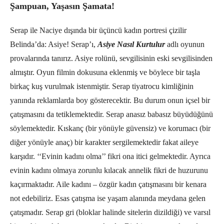
Şampuan, Yaşasın Şamata!
Serap ile Naciye dışında bir üçüncü kadın portresi çizilir
Belinda’da: Asiye! Serap’ı,
Asiye Nasıl Kurtulur
adlı oyunun
provalarında tanırız. Asiye rolünü, sevgilisinin eski sevgilisinden
almıştır. Oyun filmin dokusuna eklenmiş ve böylece bir taşla
birkaç kuş vurulmak istenmiştir. Serap tiyatrocu kimliğinin
yanında reklamlarda boy gösterecektir. Bu durum onun içsel bir
çatışmasını da tetiklemektedir. Serap anasız babasız büyüdüğünü
söylemektedir. Kıskanç (bir yönüyle güvensiz) ve korumacı (bir
diğer yönüyle anaç) bir karakter sergilemektedir fakat aileye
karşıdır. ‘‘Evinin kadını olma’’ fikri ona itici gelmektedir. Ayrıca
evinin kadını olmaya zorunlu kılacak annelik fikri de huzurunu
kaçırmaktadır. Aile kadını – özgür kadın çatışmasını bir kenara
not edebiliriz. Esas çatışma ise yaşam alanında meydana gelen
çatışmadır. Serap gri (bloklar halinde sitelerin dizildiği) ve varsıl