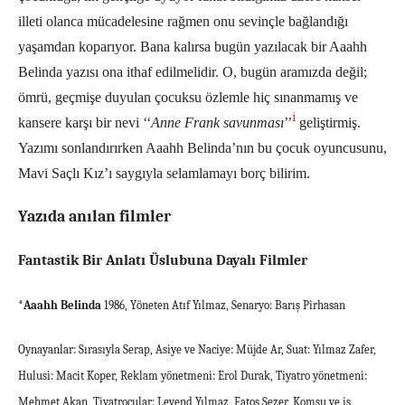
illeti olanca mücadelesine rağmen onu sevinçle bağlandığı
yaşamdan koparıyor. Bana kalırsa bugün yazılacak bir Aaahh
Belinda yazısı ona ithaf edilmelidir. O, bugün aramızda değil;
ömrü, geçmişe duyulan çocuksu özlemle hiç sınanmamış ve
i
kansere karşı bir nevi ‘‘
Anne Frank savunması
’’
geliştirmiş.
Yazımı sonlandırırken Aaahh Belinda’nın bu çocuk oyuncusunu,
Mavi Saçlı Kız’ı saygıyla selamlamayı borç bilirim.
Yazıda anılan filmler
Fantastik Bir Anlatı Üslubuna Dayalı Filmler
*Aaahh Belinda
1986, Yöneten Atıf Yılmaz, Senaryo: Barış Pirhasan
Oynayanlar: Sırasıyla Serap, Asiye ve Naciye: Müjde Ar, Suat: Yılmaz Zafer,
Hulusi: Macit Koper, Reklam yönetmeni: Erol Durak, Tiyatro yönetmeni:
Mehmet Akan, Tiyatrocular: Levend Yılmaz, Fatoş Sezer, Komşu ve iş