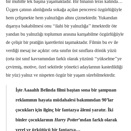
bir muhitte tek başına yaşamaktadır. Bir binanın teras katında…
Üçgen çatının alınlığında sokağa açılan penceresi özgürlüğüyle
hem çelişmekte hem yalnızlığın altını çizmektedir. Yukarıdan
dışarıya bakabilmesi onu ‘‘ilahi bir yalnızlığa’’ itmektedir öte
yandan bu yalnızlığı toplumun arasına karışabilme özgürlüğüyle
de çelişir bir pratiğin işaretlerini taşımaktadır. Filmin bu ev ile
verdiği mesaj ise açıktır: orta sınıfın üst sınıflara dönük yüzü
(orta üst sınıf kavramından farklı olarak yüzünü ‘‘yükselme’’ye
çevirmiş, motive, özel sektörde yönetici adaylarının kastedildiği
bir yüz) yalnız ve nispeten özgür bir yaşam sürebilmektedir.
İşte Aaaahh Belinda filmi baştan sona bir şampuan
reklamının hayata müdahalesi bakımından 90’lar
çocukları için ilginç bir fantazya âlemi yaratır. İki
binler çocuklarının
Harry Potter
’ından farklı olarak
yerel ve ürkütücü bir fantazya…