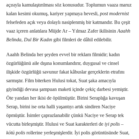
açısıyla kamulaştırılması söz konusudur. Toplumun vaaza maruz
kalan kesimi okumuş, kariyer yapmaya hevesli,
post modernist
felsefeden açık veya dolaylı nasiplenmiş bir katmandır. Bu çeşit
vaaz içeren anlatılara Müjde Ar – Yılmaz Zafer ikilisinin
Aaahh
Belinda
,
Dul Bir Kadın
gibi filmleri de dâhil edilebilir.
Aaahh Belinda her şeyden evvel bir reklam filmidir; kadın
özgürlüğünü aile dışına konumlandırır, duygusal ve cinsel
ilişkide özgürlüğü savunur fakat kâbuslar gerçeklerin etrafını
sarmıştır. Film biterken Hulusi tokat, Suat şaka amacıyla
giyindiği devasa şampuan maketi içinde çekiç darbesi yemiştir.
Öte yandan her ikisi de öpülmüştür. Birini Seraplığa kavuşan
Serap, birini ise orta halli yaşantıyı artık sindiren Naciye
öpmüştür. İsimler çaprazlanabilir çünkü Naciye ve Serap tek
vücutta birleşmiştir. Hulusi ve Suat karakterleri de
iyi polis –
kötü polis
rollerine yerleşmişlerdir. İyi polis görüntüsünde Suat,