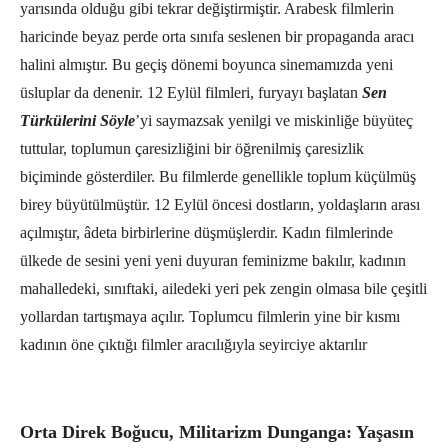
yarısında olduğu gibi tekrar değiştirmiştir. Arabesk filmlerin
haricinde beyaz perde orta sınıfa seslenen bir propaganda aracı
halini almıştır. Bu geçiş dönemi boyunca sinemamızda yeni
üsluplar da denenir. 12 Eylül filmleri, furyayı başlatan
Sen
Türkülerini Söyle
’yi saymazsak yenilgi ve miskinliğe büyüteç
tuttular, toplumun çaresizliğini bir öğrenilmiş çaresizlik
biçiminde gösterdiler. Bu filmlerde genellikle toplum küçülmüş
birey büyütülmüştür. 12 Eylül öncesi dostların, yoldaşların arası
açılmıştır, âdeta birbirlerine düşmüşlerdir. Kadın filmlerinde
ülkede de sesini yeni yeni duyuran feminizme bakılır, kadının
mahalledeki, sınıftaki, ailedeki yeri pek zengin olmasa bile çeşitli
yollardan tartışmaya açılır. Toplumcu filmlerin yine bir kısmı
kadının öne çıktığı filmler aracılığıyla seyirciye aktarılır
Orta Direk Boğucu, Militarizm Dunganga: Yaşasın