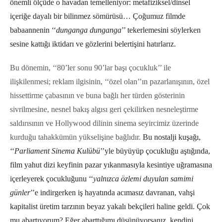
önemli ölçüde o havadan temelleniyor: metafiziksel/dinsel
içeriğe dayalı bir bilinmez sömürüsü… Çoğumuz filmde
babaannenin ‘‘
dunganga dunganga
’’ tekerlemesini söylerken
sesine kattığı iktidarı ve gözlerini belertişini hatırlarız.
Bu dönemin, ‘‘80’ler sonu 90’lar başı çocukluk’’ ile
ilişkilenmesi; reklam ilgisinin, ‘‘özel olan’’ın pazarlanışının, özel
hissettirme çabasının ve buna bağlı her türden gösterinin
sivrilmesine, nesnel bakış algısı geri çekilirken nesneleştirme
saldırısının ve Hollywood dilinin sinema seyircimiz üzerinde
kurduğu tahakkümün yükselişine bağlıdır.
Bu nostalji kuşağı,
‘‘
Parliament Sinema Kulübü
’’yle büyüyüp çocukluğu aştığında,
film yahut dizi keyfinin pazar yıkanmasıyla kesintiye uğramasına
içerleyerek çocukluğunu ‘‘
yalnızca özlemi duyulan samimi
günler
’’e indirgerken iş hayatında acımasız davranan, vahşi
kapitalist üretim tarzının beyaz yakalı bekçileri haline geldi. Çok
mu abartıyorum? Eğer abarttığımı düşünüyorsanız, kendini