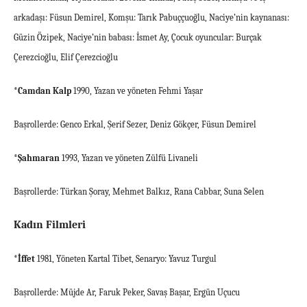
arkadaşı: Füsun Demirel, Komşu: Tarık Pabuççuoğlu, Naciye’nin kaynanası:
Güzin Özipek, Naciye’nin babası: İsmet Ay, Çocuk oyuncular: Burçak
Çerezcioğlu, Elif Çerezcioğlu
*Camdan Kalp
1990, Yazan ve yöneten Fehmi Yaşar
Başrollerde: Genco Erkal, Şerif Sezer, Deniz Gökçer, Füsun Demirel
*Şahmaran
1993, Yazan ve yöneten Zülfü Livaneli
Başrollerde: Türkan Şoray, Mehmet Balkız, Rana Cabbar, Suna Selen
Kadın Filmleri
*İffet
1981, Yöneten Kartal Tibet, Senaryo: Yavuz Turgul
Başrollerde: Müjde Ar, Faruk Peker, Savaş Başar, Ergün Uçucu