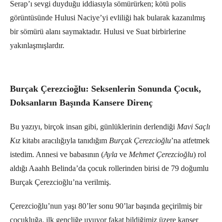
Serap’ı sevgi duyduğu iddiasıyla sömürürken; kötü polis
görüntüsünde Hulusi Naciye’yi evliliği hak bularak kazanılmış
bir sömürü alanı saymaktadır. Hulusi ve Suat birbirlerine
yakınlaşmışlardır.
Burçak Çerezcioğlu: Seksenlerin Sonunda Çocuk,
Doksanların Başında Kansere Direnç
Bu yazıyı, birçok insan gibi, günlüklerinin derlendiği
Mavi Saçlı
Kız
kitabı aracılığıyla tanıdığım
Burçak Çerezcioğlu
’na atfetmek
istedim. Annesi ve babasının (
Ayla
ve
Mehmet Çerezcioğlu
) rol
aldığı Aaahh Belinda’da çocuk rollerinden birisi de 79 doğumlu
Burçak Çerezcioğlu’na verilmiş.
Çerezcioğlu’nun yaşı 80’ler sonu 90’lar başında geçirilmiş bir
çocukluğa, ilk gençliğe uyuyor fakat bildiğimiz üzere kanser