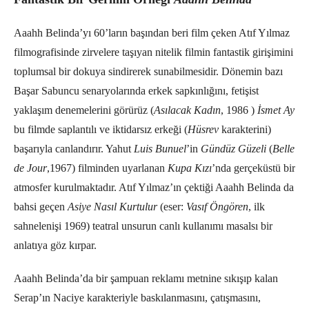
Aaahh Belinda’yı 60’ların başından beri film çeken Atıf Yılmaz
filmografisinde zirvelere taşıyan nitelik filmin fantastik girişimini
toplumsal bir dokuya sindirerek sunabilmesidir. Dönemin bazı
Başar Sabuncu senaryolarında erkek sapkınlığını, fetişist
yaklaşım denemelerini görürüz (
Asılacak Kadın
, 1986 )
İsmet Ay
bu filmde saplantılı ve iktidarsız erkeği (
Hüsrev
karakterini)
başarıyla canlandırır. Yahut
Luis Bunuel
’in
Gündüz Güzeli
(
Belle
de Jour
,1967) filminden uyarlanan
Kupa Kızı
’nda gerçeküstü bir
atmosfer kurulmaktadır. Atıf Yılmaz’ın çektiği Aaahh Belinda da
bahsi geçen
Asiye Nasıl Kurtulur
(eser:
Vasıf Öngören
, ilk
sahnelenişi 1969) teatral unsurun canlı kullanımı masalsı bir
anlatıya göz kırpar.
Aaahh Belinda’da bir şampuan reklamı metnine sıkışıp kalan
Serap’ın Naciye karakteriyle baskılanmasını, çatışmasını,