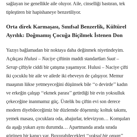
sağlayan ise genellikle aile oluyor. Aile, cinselliği bastıran, tek
tipleştiren bir hapishaneye benzetiliyor.
Orta direk Karmaşası, Sınıfsal Benzerlik, Kültürel
Ayrılık: Doğmamış Çocuğa Biçilmek İstenen Don
Yazıyı bağlamadan bir noktaya daha değinmek niyetindeyim.
Açıkçası
Hulusi – Naciye
çiftinin maddi standartları
Suat –
Serap
çiftiyle ciddi bir çatışma yaşamıyor. Hulusi – Naciye çifti
iki çocuklu bir aile ve ailede iki ebeveyn de çalışıyor. Memur
maaşının lükse yetmeyeceğini düşünsek bile ‘‘o devirde’’ kadın
ve erkeğin çalışıp ‘‘ekmek parası’’ getirdiği bir evin yoksulluk
çekeceğine inanmamız güç. Üstelik bu çiftin evi son derece
modern diyebileceğimiz bir düzlemde döşenmiş: koltuk takımı,
yemek masası, çocuklara oda, abajurlar, televizyon… Komşuları
da aşağı yukarı aynı durumda… Apartmanda arada sırada
görünen bir kapıcı var. Buyurabilecekleri ‘‘
yoksul bir organ
’’