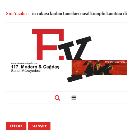
nde: Epstein vakası kadim tanrıları nasıl komplo kanıtına dönüştür
Son Yazılar:
LITERA
MANŞET