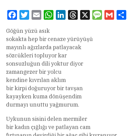
Facebook
Twitter
Email
WhatsApp
LinkedIn
Threads
X
Message
Gmail
Sha
Göğün yüzü asık
sokakta hep bir cenaze yürüyüşü
mayınlı ağızlarda patlayacak
sözcükleri topluyor kar
sonsuzluğun dili yoktur diyor
zamangezer bir yolcu
kendine kıvrılan aklım
bir kirpi doğuruyor bir tavşan
kayayken kuma dönüşendim
durmayı unuttu yağmurum.
Uykunun sisini delen mermiler
bir kadın çığlığı ve patlayan cam
fırtınanın devirdiği bir ağaç gibi kıvranıyor