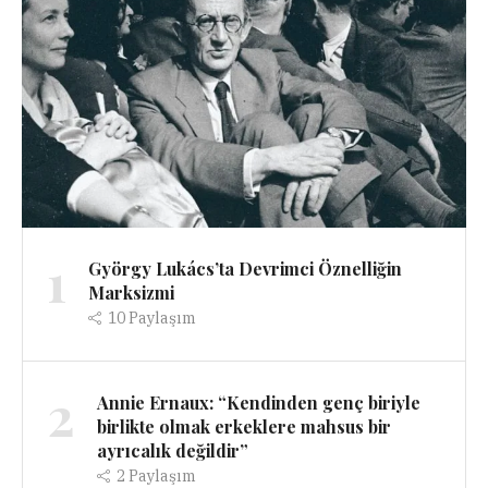
1
György Lukács’ta Devrimci Öznelliğin
Marksizmi
10
Paylaşım
2
Annie Ernaux: “Kendinden genç biriyle
birlikte olmak erkeklere mahsus bir
ayrıcalık değildir”
2
Paylaşım