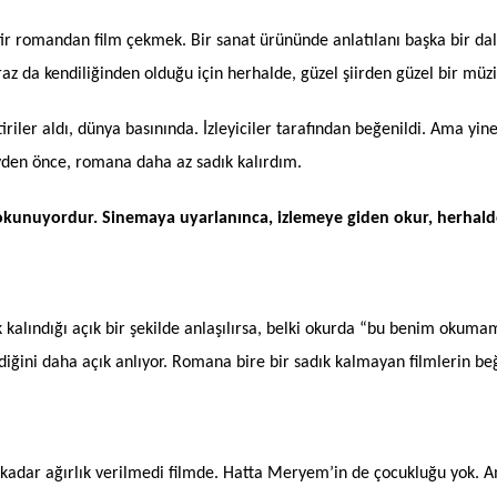
 iştir romandan film çekmek. Bir sanat ürününde anlatılanı başka bir 
biraz da kendiliğinden olduğu için herhalde, güzel şiirden güzel bir müz
riler aldı, dünya basınında. İzleyiciler tarafından beğenildi. Ama yi
den önce, romana daha az sadık kalırdım.
lı okunuyordur. Sinemaya uyarlanınca, izlemeye giden okur, herha
kalındığı açık bir şekilde anlaşılırsa, belki okurda “bu benim okuma
iğini daha açık anlıyor. Romana bire bir sadık kalmayan filmlerin beğ
kadar ağırlık verilmedi filmde. Hatta Meryem’in de çocukluğu yok. Am