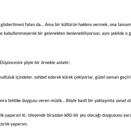
arın gösterilmesi falan da… Ama bir kültürün hakkını vermek, ona tam
de kabullenmeyerek bir gelenekten beslenebiliyorsun, aynı şekilde o g
Düşüncesini şöyle bir örnekle anlatır:
 mutluluk içindeler, sohbet ederek kürek çekiyorlar, güzel zaman geçiriyo
sonra tehlike duygusu veren müzik… Böyle basit bir yaklaşımla sanat o
ik yaparsın ki, izleyende birazdan kötü bir şey olacağı duygusunu yarat
ırlık yaparsın.