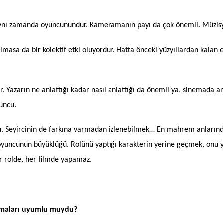
nı zamanda oyuncunundur. Kameramanın payı da çok önemli. Müzisy
masa da bir kolektif etki oluyordur. Hatta önceki yüzyıllardan kalan e
 Yazarın ne anlattığı kadar nasıl anlattığı da önemli ya, sinemada a
uncu.
. Seyircinin de farkına varmadan izlenebilmek… En mahrem anlarında
 oyuncunun büyüklüğü. Rolünü yaptığı karakterin yerine geçmek, onu
r rolde, her filmde yapamaz.
lışmaları uyumlu muydu?