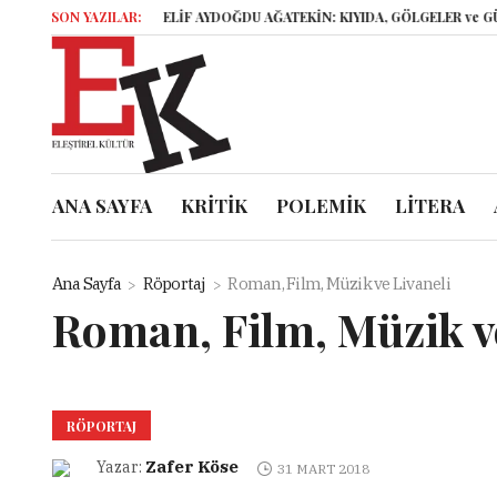
SON YAZILAR:
ELİF AYDOĞDU AĞATEKİN: KIYIDA, GÖLGELER ve GÜNLÜKLE
ANA SAYFA
KRİTİK
POLEMİK
LİTERA
Ana Sayfa
Röportaj
Roman, Film, Müzik ve Livaneli
Roman, Film, Müzik ve
RÖPORTAJ
Zafer Köse
Yazar:
31 MART 2018