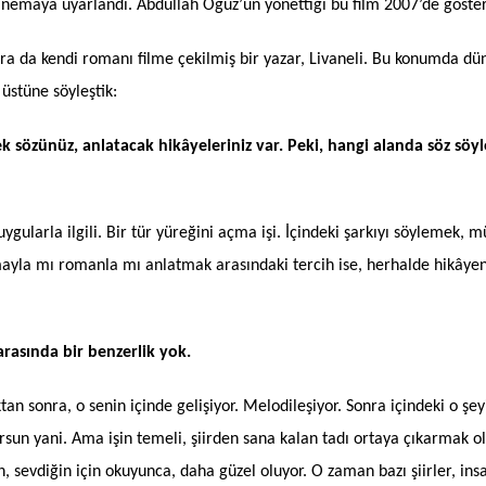
nemaya uyarlandı. Abdullah Oğuz’un yönettiği bu film 2007’de göster
a da kendi romanı filme çekilmiş bir yazar, Livaneli. Bu konumda dün
üstüne söyleştik:
cek sözünüz, anlatacak hikâyeleriniz var. Peki, hangi alanda söz söy
gularla ilgili. Bir tür yüreğini açma işi. İçindeki şarkıyı söylemek,
a mı romanla mı anlatmak arasındaki tercih ise, herhalde hikâyenin ç
rasında bir benzerlik yok.
duktan sonra, o senin içinde gelişiyor. Melodileşiyor. Sonra içindeki o şe
rsun yani. Ama işin temeli, şiirden sana kalan tadı ortaya çıkarmak o
için, sevdiğin için okuyunca, daha güzel oluyor. O zaman bazı şiirler, i