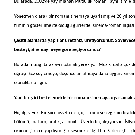
Bu arada, 2002’de yayımlanan Mutluluk romanı, aynı isimle si
Yönetmen olarak bir romanı sinemaya uyarlamış ve 20 yıl sonr
filminin gösterilmekte olduğu günlerde, sinema-roman ilişkisi 
Çeşitli alanlarda yapıtlar ürettiniz, üretiyorsunuz. Söyleye
besteyi, sinemayı neye göre seçiyorsunuz?
Burada müziği biraz ayrı tutmak gerekiyor. Müzik, daha çok duy
uğraşı. Söz söylemeye, düşünce anlatmaya daha uygun. Sinemayl
olanaklarla ilgili.
Yani bir şiiri bestelemekle bir romanı sinemaya uyarlamak a
Hiç ilgisi yok. Bir şiiri hissettikten, iç ritmini ve ezgisini duy
bölümü, makam, aralık, armoni… Üzerinde çalışıyorsun. İşliyo
okunan şiirlere yapılıyor. Şiir sevmekle ilgili bu. Sadece şiir 