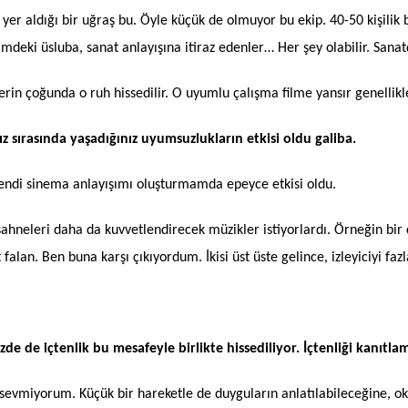
 yer aldığı bir uğraş bu. Öyle küçük de olmuyor bu ekip. 40-50 kişilik
eki üsluba, sanat anlayışına itiraz edenler… Her şey olabilir. Sanatçı
lerin çoğunda o ruh hissedilir. O uyumlu çalışma filme yansır genellikl
z sırasında yaşadığınız uyumsuzlukların etkisi oldu galiba.
kendi sinema anlayışımı oluşturmamda epeyce etkisi oldu.
sahneleri daha da kuvvetlendirecek müzikler istiyorlardı. Örneğin bi
 falan. Ben buna karşı çıkıyordum. İkisi üst üste gelince, izleyiciyi fa
zde de içtenlik bu mesafeyle birlikte hissediliyor. İçtenliği kanıtla
ayı sevmiyorum. Küçük bir hareketle de duyguların anlatılabileceğine,