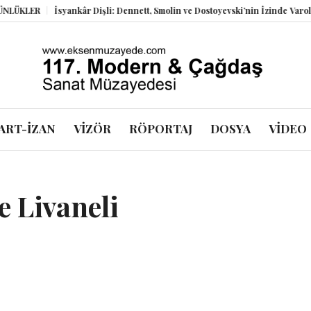
R
İsyankâr Dişli: Dennett, Smolin ve Dostoyevski’nin İzinde Varoluşsal Bir
ART-İZAN
VİZÖR
RÖPORTAJ
DOSYA
VİDEO
 Livaneli