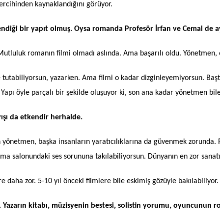
ercihinden kaynaklandığını görüyor.
ndiği bir yapıt olmuş. Oysa romanda Profesör İrfan ve Cemal de ayrı
Mutluluk romanın filmi olmadı aslında. Ama başarılı oldu. Yönetmen, o
tutabiliyorsun, yazarken. Ama filmi o kadar dizginleyemiyorsun. Başta
i. Yapı öyle parçalı bir şekilde oluşuyor ki, son ana kadar yönetmen bil
ışı da etkendir herhalde.
ken yönetmen, başka insanların yaratıcılıklarına da güvenmek zorunda. 
nema salonundaki ses sorununa takılabiliyorsun. Dünyanın en zor sanat
aha zor. 5-10 yıl önceki filmlere bile eskimiş gözüyle bakılabiliyor.
z. Yazarın kitabı, müzisyenin bestesi, solistin yorumu, oyuncunun r