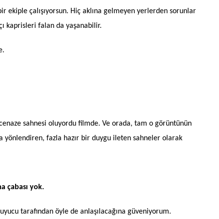
 bir ekiple çalışıyorsun. Hiç aklına gelmeyen yerlerden sorunlar
 kaprisleri falan da yaşanabilir.
e.
r cenaze sahnesi oluyordu filmde. Ve orada, tam o görüntünün
zla yönlendiren, fazla hazır bir duygu ileten sahneler olarak
ma çabası yok.
 okuyucu tarafından öyle de anlaşılacağına güveniyorum.