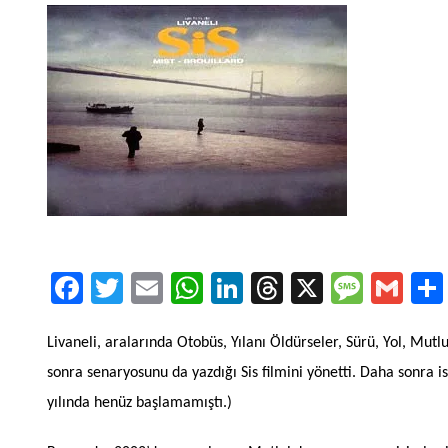
Facebook
Twitter
Email
WhatsApp
LinkedIn
Threads
X
Message
Gmai
Livaneli, aralarında Otobüs, Yılanı Öldürseler, Sürü, Yol, Mutl
sonra senaryosunu da yazdığı Sis filmini yönetti. Daha sonra i
yılında henüz başlamamıştı.)