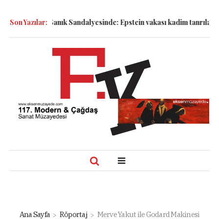
Semboller Sanık Sandalyesinde: Epstein vakası kadim tanrıları nas
Son Yazılar:
Ana Sayfa
Röportaj
Merve Yakut ile Godard Makinesi