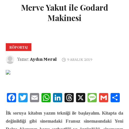
Merve Yakut ile Godard
Makinesi
RÖPORTAJ
Aydın Meral
Yazar:
9 ARALIK 2019
Facebook
Twitter
Email
WhatsApp
LinkedIn
Threads
X
Message
Gmail
Sha
İlk soruya kitabın yazım tekniği ile başlayalım. Kitapta da
değinildiği gibi sinemadaki Fransız sinemasındaki Yeni