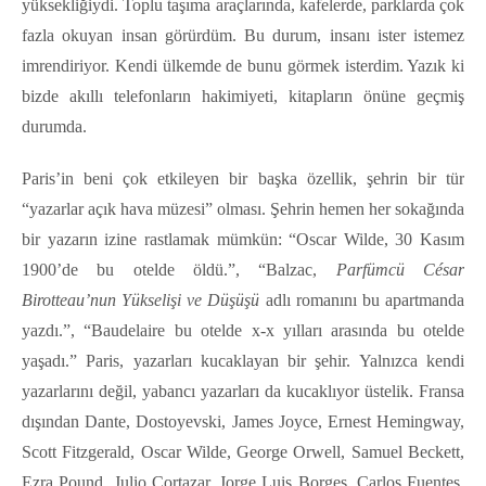
yüksekliğiydi. Toplu taşıma araçlarında, kafelerde, parklarda çok
fazla okuyan insan görürdüm. Bu durum, insanı ister istemez
imrendiriyor. Kendi ülkemde de bunu görmek isterdim. Yazık ki
bizde akıllı telefonların hakimiyeti, kitapların önüne geçmiş
durumda.
Paris’in beni çok etkileyen bir başka özellik, şehrin bir tür
“yazarlar açık hava müzesi” olması. Şehrin hemen her sokağında
bir yazarın izine rastlamak mümkün: “Oscar Wilde, 30 Kasım
1900’de bu otelde öldü.”, “Balzac,
Parfümcü César
Birotteau’nun Yükselişi ve Düşüşü
adlı romanını bu apartmanda
yazdı.”, “Baudelaire bu otelde x-x yılları arasında bu otelde
yaşadı.” Paris, yazarları kucaklayan bir şehir. Yalnızca kendi
yazarlarını değil, yabancı yazarları da kucaklıyor üstelik.
Fransa
dışından
Dante, Dostoyevski, James Joyce, Ernest Hemingway,
Scott Fitzgerald, Oscar Wilde, George Orwell, Samuel Beckett,
Ezra Pound, Julio Cortazar, Jorge Luis Borges, Carlos Fuentes,