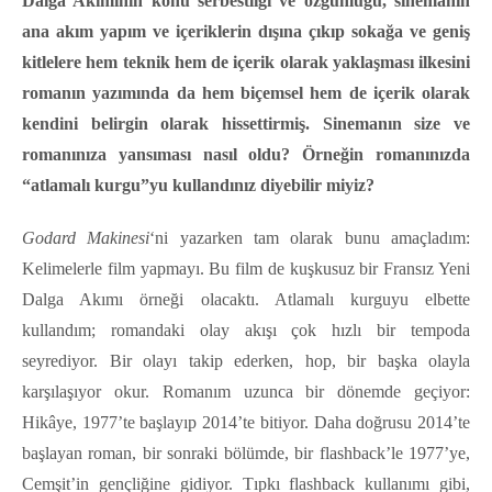
Dalga Akımının konu serbestliği ve özgünlüğü, sinemanın
ana akım yapım ve içeriklerin dışına çıkıp sokağa ve geniş
kitlelere hem teknik hem de içerik olarak yaklaşması ilkesini
romanın yazımında da hem biçemsel hem de içerik olarak
kendini belirgin olarak hissettirmiş. Sinemanın size ve
romanınıza yansıması nasıl oldu? Örneğin romanınızda
“atlamalı kurgu”yu kullandınız diyebilir miyiz?
Godard Makinesi
‘ni yazarken tam olarak bunu amaçladım:
Kelimelerle film yapmayı. Bu film de kuşkusuz bir Fransız Yeni
Dalga Akımı örneği olacaktı. Atlamalı kurguyu elbette
kullandım; romandaki olay akışı çok hızlı bir tempoda
seyrediyor. Bir olayı takip ederken, hop, bir başka olayla
karşılaşıyor okur. Romanım uzunca bir dönemde geçiyor:
Hikâye, 1977’te başlayıp 2014’te bitiyor. Daha doğrusu 2014’te
başlayan roman, bir sonraki bölümde, bir flashback’le 1977’ye,
Cemşit’in gençliğine gidiyor. Tıpkı flashback kullanımı gibi,