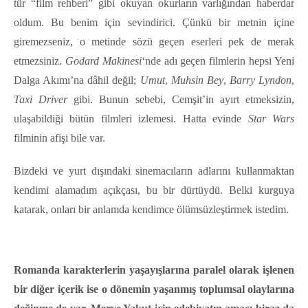
tür “film rehberi” gibi okuyan okurların varlığından haberdar
oldum. Bu benim için sevindirici. Çünkü bir metnin içine
giremezseniz, o metinde sözü geçen eserleri pek de merak
etmezsiniz.
Godard Makinesi
‘nde adı geçen filmlerin hepsi Yeni
Dalga Akımı’na dâhil değil;
Umut
,
Muhsin Bey
,
Barry Lyndon
,
Taxi Driver
gibi. Bunun sebebi, Cemşit’in ayırt etmeksizin,
ulaşabildiği bütün filmleri izlemesi. Hatta evinde
Star Wars
filminin afişi bile var.
Bizdeki ve yurt dışındaki sinemacıların adlarını kullanmaktan
kendimi alamadım açıkçası, bu bir dürtüydü. Belki kurguya
katarak, onları bir anlamda kendimce ölümsüzleştirmek istedim.
Romanda karakterlerin yaşayışlarına paralel olarak işlenen
bir diğer içerik ise o dönemin yaşanmış toplumsal olaylarına