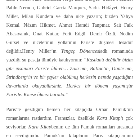
Pablo Neruda, Gabriel Garcia Marquez, Sadık Hidâyet, Henry
Miller, Milan Kundera ve daha nice yazarın; bizden Yahya
Kemal, Nâzım Hikmet, Ahmet Hamdi Tanpınar, Sait Faik
Abasıyanık, Onat Kutlar, Ferit Edgü, Demir Özlü, Nedim
Gürsel ve nicelerinin yollarının Paris’e düşmesi tesadüf
değildir.Henry Miller’ın
Yengeç Dönencesi
adlı romanında
yazdığı şu pasaja tümüyle katılıyorum:
“Rastlantı değildir bizim
gibi insanları Paris’e üfüren… Zola’nın, Balzac’ın, Dante’nin,
Strindberg’in ve bir şeyler olabilmiş herkesin nerede yaşadığını
duvarlarda okuyabilirsiniz. Herkes bir dönem yaşamıştır
Paris’te. Kimse ölmez burada.”
Paris’te gezdiğim hemen her kitapçıda Orhan Pamuk’un
romanlarına rastlardım. Fransızlar, özellikle
Kara Kitap
‘ı çok
seviyorlar.
Kara Kitap
benim de tüm Pamuk romanları arasında
en sevdiğimdir. Pamuk’un kitaplarını Paris kitapçılarının