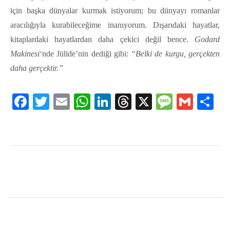
için başka dünyalar kurmak istiyorum; bu dünyayı romanlar
aracılığıyla kurabileceğime inanıyorum. Dışarıdaki hayatlar,
kitaplardaki hayatlardan daha çekici değil bence.
Godard
Makinesi
‘nde Jülide’nin dediği gibi:
“Belki de kurgu, gerçekten
daha gerçektir.”
Facebook
Twitter
Email
WhatsApp
LinkedIn
Threads
X
Message
Gmail
Sha