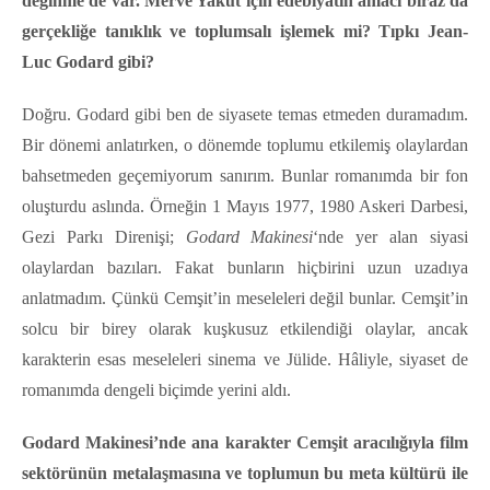
değinme de var. Merve Yakut için edebiyatın amacı biraz da
gerçekliğe tanıklık ve toplumsalı işlemek mi? Tıpkı Jean-
Luc Godard gibi?
Doğru. Godard gibi ben de siyasete temas etmeden duramadım.
Bir dönemi anlatırken, o dönemde toplumu etkilemiş olaylardan
bahsetmeden geçemiyorum sanırım. Bunlar romanımda bir fon
oluşturdu aslında. Örneğin 1 Mayıs 1977, 1980 Askeri Darbesi,
Gezi Parkı Direnişi;
Godard Makinesi
‘nde yer alan siyasi
olaylardan bazıları. Fakat bunların hiçbirini uzun uzadıya
anlatmadım. Çünkü Cemşit’in meseleleri değil bunlar. Cemşit’in
solcu bir birey olarak kuşkusuz etkilendiği olaylar, ancak
karakterin esas meseleleri sinema ve Jülide. Hâliyle, siyaset de
romanımda dengeli biçimde yerini aldı.
Godard Makinesi’nde ana karakter Cemşit aracılığıyla film
sektörünün metalaşmasına ve toplumun bu meta kültürü ile