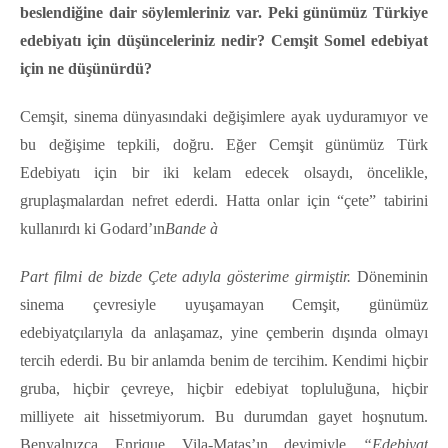
beslendiğine dair söylemleriniz var. Peki günümüz Türkiye
edebiyatı için düşünceleriniz nedir? Cemşit Somel edebiyat
için ne düşünürdü?
Cemşit, sinema dünyasındaki değişimlere ayak uyduramıyor ve
bu değişime tepkili, doğru. Eğer Cemşit günümüz Türk
Edebiyatı için bir iki kelam edecek olsaydı, öncelikle,
gruplaşmalardan nefret ederdi. Hatta onlar için “çete” tabirini
kullanırdı ki Godard’ın
Bande
à
Part filmi de bizde Çete adıyla gösterime girmiştir.
Döneminin
sinema çevresiyle uyuşamayan Cemşit, günümüz
edebiyatçılarıyla da anlaşamaz, yine çemberin dışında olmayı
tercih ederdi. Bu bir anlamda benim de tercihim. Kendimi hiçbir
gruba, hiçbir çevreye, hiçbir edebiyat topluluğuna, hiçbir
milliyete ait hissetmiyorum. Bu durumdan gayet hoşnutum.
Benyalnızca Enrique Vila-Matas’ın deyimiyle
“Edebiyat