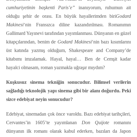
cumhuriyetinin başkenti Paris’e”
inanıyorum, ruhumun ait
olduğu şehir de orası. En büyük hayallerimden biri
Godard
Makinesi
‘nin Fransızca diline kazandırılması. Romanımın
Gallimard Yayınevi tarafından yayımlanması. Dünyanın en güzel
kitapçılarından, benim de
Godard Makinesi
‘nin bazı kısımlarını
üst katında yazmış olduğum, Shakespeare and Company’de
kitabımı imzalamak. Hayal, hayal… Ben de Cemşit kadar
hayalci olmasam, roman yazmakla uğraşır mıydım?
Kuşkusuz sinema tekniğin sonucudur. Bilimsel verilerin
sağladığı teknolojik yapı sinema gibi bir alanı doğurdu. Peki
sizce edebiyat neyin sonucudur?
Edebiyat, sinemadan çok önce varoldu. Bazı edebiyat tarihçileri,
Cervantes’in 1605’te yayımlanan
Don Quijote
romanını
dünyanın ilk romanı olarak kabul ederken, bazıları da Japon