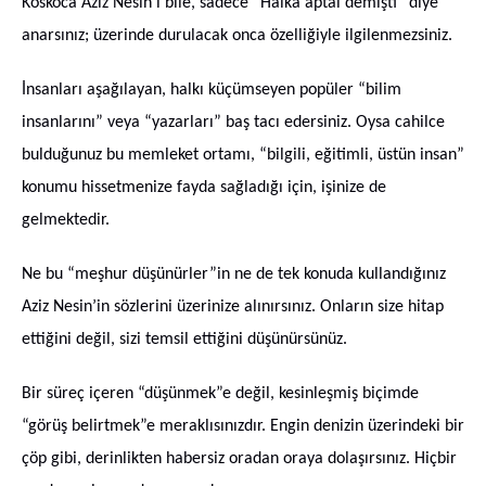
Koskoca Aziz Nesin’i bile, sadece “Halka aptal demişti” diye
anarsınız; üzerinde durulacak onca özelliğiyle ilgilenmezsiniz.
İnsanları aşağılayan, halkı küçümseyen popüler “bilim
insanlarını” veya “yazarları” baş tacı edersiniz. Oysa cahilce
bulduğunuz bu memleket ortamı, “bilgili, eğitimli, üstün insan”
konumu hissetmenize fayda sağladığı için, işinize de
gelmektedir.
Ne bu “meşhur düşünürler”in ne de tek konuda kullandığınız
Aziz Nesin’in sözlerini üzerinize alınırsınız. Onların size hitap
ettiğini değil, sizi temsil ettiğini düşünürsünüz.
Bir süreç içeren “düşünmek”e değil, kesinleşmiş biçimde
“görüş belirtmek”e meraklısınızdır. Engin denizin üzerindeki bir
çöp gibi, derinlikten habersiz oradan oraya dolaşırsınız. Hiçbir