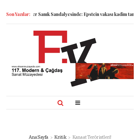
!
Son Yazılar:
Semboller Sanık Sandalyesinde: Epstein vakası kadim tanrıları
Ana Sayfa
Kritik
Kanaat Teröristleri!