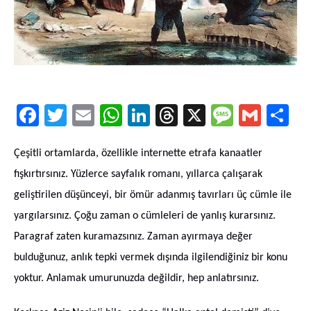
Facebook
Twitter
Email
WhatsApp
LinkedIn
Threads
X
Message
Gmail
Sha
Çeşitli ortamlarda, özellikle internette etrafa kanaatler
fışkırtırsınız. Yüzlerce sayfalık romanı, yıllarca çalışarak
geliştirilen düşünceyi, bir ömür adanmış tavırları üç cümle ile
yargılarsınız. Çoğu zaman o cümleleri de yanlış kurarsınız.
Paragraf zaten kuramazsınız. Zaman ayırmaya değer
bulduğunuz, anlık tepki vermek dışında ilgilendiğiniz bir konu
yoktur. Anlamak umurunuzda değildir, hep anlatırsınız.