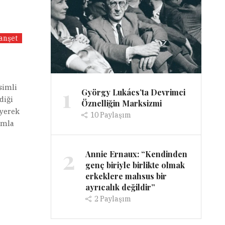
anşet
1
simli
György Lukács’ta Devrimci
diği
Öznelliğin Marksizmi
eyerek
10
Paylaşım
nımla
2
Annie Ernaux: “Kendinden
genç biriyle birlikte olmak
erkeklere mahsus bir
ayrıcalık değildir”
2
Paylaşım