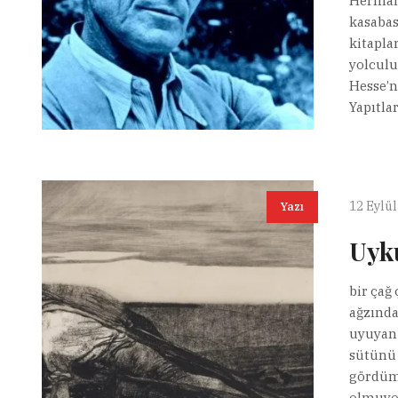
Herman
kasabas
kitapla
yolculu
Hesse’n
Yapıtlar
12 Eylül
Yazı
Uyku
bir çağ
ağzında
uyuyan 
sütünü 
gördüm—
olmuyor