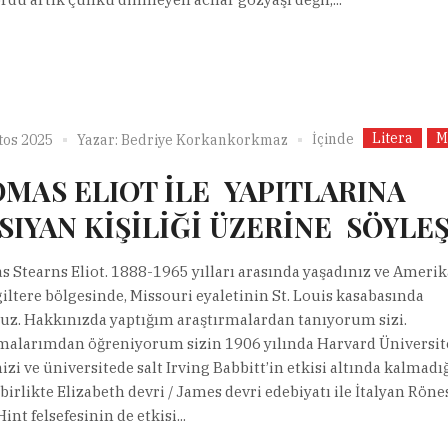
Litera
M
İçinde
tos 2025
Yazar:
Bedriye Korkankorkmaz
MAS ELIOT İLE YAPITLARINA
SIYAN KİŞİLİĞİ ÜZERİNE SÖYLEŞ
 Stearns Eliot. 1888-1965 yılları arasında yaşadınız ve Amerik
giltere bölgesinde, Missouri eyaletinin St. Louis kasabasında
z. Hakkınızda yaptığım araştırmalardan tanıyorum sizi.
malarımdan öğreniyorum sizin 1906 yılında Harvard Üniversit
izi ve üniversitede salt Irving Babbitt’in etkisi altında kalmadı
birlikte Elizabeth devri / James devri edebiyatı ile İtalyan Röne
int felsefesinin de etkisi...