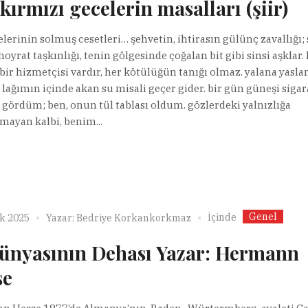
kırmızı gecelerin masalları (şiir)
elerinin solmuş cesetleri… şehvetin, ihtirasın gülünç zavallığı;
oyrat taşkınlığı, tenin gölgesinde çoğalan bit gibi sinsi aşklar.
n bir hizmetçisi vardır, her kötülüğün tanığı olmaz. yalana yasl
, lağımın içinde akan su misali geçer gider. bir gün güneşi sigar
 gördüm; ben, onun tül tablası oldum. gözlerdeki yalnızlığa
mayan kalbi, benim...
Genel
İçinde
ık 2025
Yazar:
Bedriye Korkankorkmaz
Dünyasının Dehası Yazar: Hermann
se