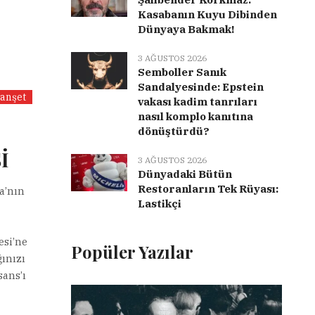
Kasabanın Kuyu Dibinden
Dünyaya Bakmak!
3 AĞUSTOS 2026
Semboller Sanık
Sandalyesinde: Epstein
anşet
vakası kadim tanrıları
nasıl komplo kanıtına
dönüştürdü?
İ
3 AĞUSTOS 2026
Dünyadaki Bütün
Restoranların Tek Rüyası:
a’nın
Lastikçi
esi’ne
Popüler Yazılar
ğınızı
sans’ı