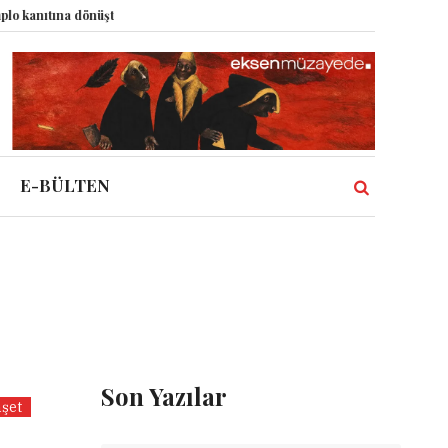
ıtına dönüştürdü?
Dünyadaki Bütün Restoranların Tek Rüyası: Lastikçi
E-BÜLTEN
Son Yazılar
şet