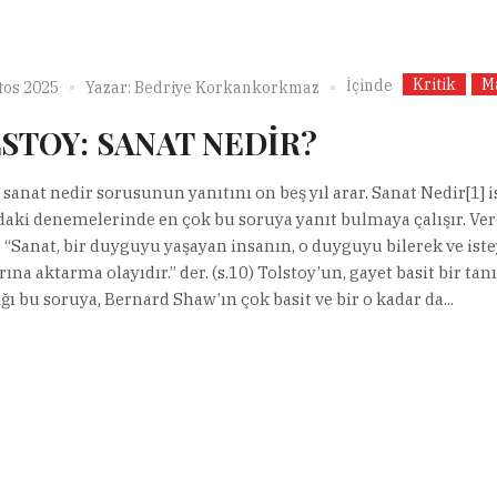
Kritik
M
İçinde
tos 2025
Yazar:
Bedriye Korkankorkmaz
STOY: SANAT NEDİR?
 sanat nedir sorusunun yanıtını on beş yıl arar. Sanat Nedir[1] i
daki denemelerinde en çok bu soruya yanıt bulmaya çalışır. Ver
; “Sanat, bir duyguyu yaşayan insanın, o duyguyu bilerek ve ist
ına aktarma olayıdır.” der. (s.10) Tolstoy’un, gayet basit bir ta
ğı bu soruya, Bernard Shaw’ın çok basit ve bir o kadar da...