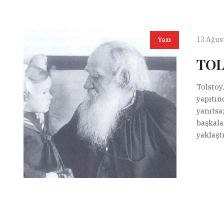
13 Ağus
Yazı
TOL
Tolstoy,
yapıtın
yanıtsa
başkalar
yaklaştı