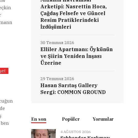
alw
Arketipi: Nasrettin Hoca,
eçkin
Çağdaş Felsefe ve Güncel
r
Resim Pratiklerindeki
ermann
İzdüşümleri
30 Temmuz 2026
Elliler Apartmanı: Öykünün
ve Şiirin Yeniden İnşası
Üzerine
şet
29 Temmuz 2026
Hasan Sarıtaş Gallery
Sergi: COMMON GROUND
ocuğun
nde
ş
En son
Popüler
Yorumlar
 ben
4 AĞUSTOS 2026
Şahbender Korkmaz: