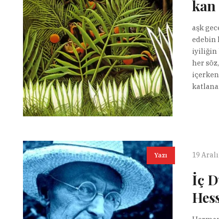
kan 
aşk gec
edebin h
iyiliği
her söz
içerken
katlana
19 Aral
Yazı
İç 
Hes