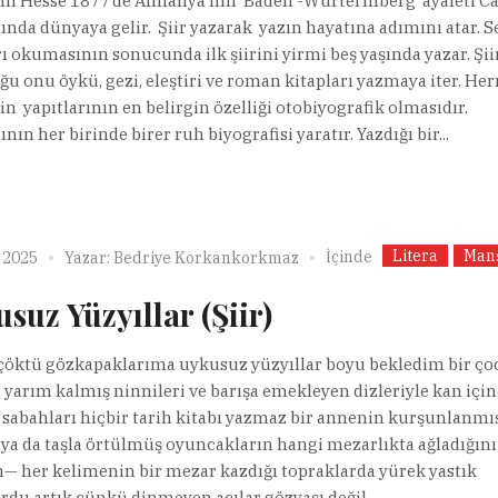
n Hesse 1877’de Almanya’nın Baden -Würtermberg ayaleti C
ında dünyaya gelir. Şiir yazarak yazın hayatına adımını atar. S
rı okumasının sonucunda ilk şiirini yirmi beş yaşında yazar. Şii
ğu onu öykü, gezi, eleştiri ve roman kitapları yazmaya iter. H
in yapıtlarının en belirgin özelliği otobiyografik olmasıdır.
ının her birinde birer ruh biyografisi yaratır. Yazdığı bir...
Litera
Man
İçinde
 2025
Yazar:
Bedriye Korkankorkmaz
suz Yüzyıllar (Şiir)
 çöktü gözkapaklarıma uykusuz yüzyıllar boyu bekledim bir ç
 yarım kalmış ninnileri ve barışa emekleyen dizleriyle kan içi
sabahları hiçbir tarih kitabı yazmaz bir annenin kurşunlanmı
ya da taşla örtülmüş oyuncakların hangi mezarlıkta ağladığını
 her kelimenin bir mezar kazdığı topraklarda yürek yastık
du artık çünkü dinmeyen acılar gözyaşı değil,...