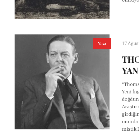
17 Ağus
Yazı
THO
YAN
“Thomas
Yeni İn
doğdunu
Araştır
girdiğin
onunla 
mistik H