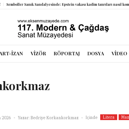
oller Sanık Sandalyesinde: Epstein vakası kadim tanrıları nasıl komplo kan
ART-İZAN
VİZÖR
RÖPORTAJ
DOSYA
VİDEO
ankorkmaz
Litera
Man
İçinde
n 2026
Yazar:
Bedriye Korkankorkmaz