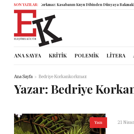
Şahbender Korkmaz: Kasabanın Kuyu Dibinden Dünyaya Bakmak!
SON YAZILAR:
Semb
ANA SAYFA
KRİTİK
POLEMİK
LİTERA
Ana Sayfa
Bedriye Korkankorkmaz
Yazar:
Bedriye Kork
21 Nisa
Yazı