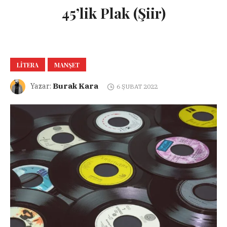
45’lik Plak (Şiir)
LITERA
MANŞET
Burak Kara
Yazar:
6 ŞUBAT 2022