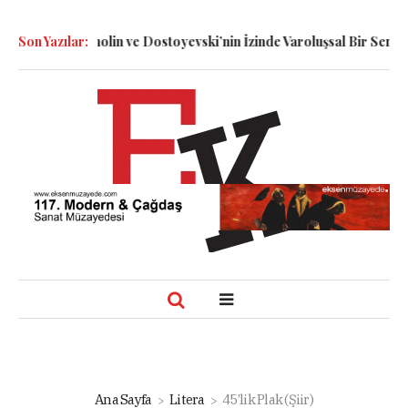
: Dennett, Smolin ve Dostoyevski’nin İzinde Varoluşsal Bir Sentez
Son Yazılar:
Ana Sayfa
Litera
45’lik Plak (Şiir)