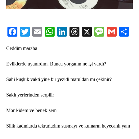
Facebook
Twitter
Email
WhatsApp
LinkedIn
Threads
X
Message
Gmail
Sha
Ceddim maraba
Evliklerde uyanırdım. Bunca yorganın ne işi vardı
?
Sahi kuşluk vakti yine bir yezidi maruldan mı ç
ekinir?
Saklı yerlerinden serpilir
Mor-kidem ve benek-şem
Silik kadınlarda tekrarladım susmayı ve kumarın heyecanlı yanı