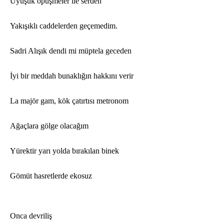
Uyuşuk
ö
püşmeler ile serden
Yakışıklı caddelerden geçemedim.
Sadri Al
ışık dendi mi müptela geceden
İyi bir meddah bunaklığın hakkını verir
La maj
ö
r gam, k
ö
k çatırtısı
metronom
Ağaçlara g
ö
lge olacağım
Y
ürektir yarı yolda bırakılan binek
G
ö
müt hasretlerde ekosuz
Onca devriliş