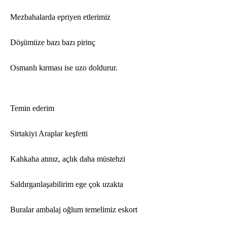
Mezbahalarda epriyen etlerimiz
Döşümüze bazı bazı pirinç
Osmanlı kı
rmas
ı ise uzo doldurur.
Temin ederim
Sirtakiyi Araplar keş
fetti
Kahkaha atınız, açlık daha mü
stehzi
Saldırganlaşabilirim ege çok uzakta
Buralar ambalaj oğlum temelimiz eskort