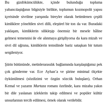
Bu gizdökümcülükte, içinde bulunduğu topluma
yabancılaştığının bilgisiyle birlikte, toplumun kozmopolit yapısı
içerisinde sivrilme yarışında bireyler olarak betimlenen çeşitli
kimliklere yöneltilen sivri dilli, eleştirel bir ton da var. Buradaki
yaklaşım, kimliklerin silikleşip önemsiz bir mesele hâline
gelmesi temennisi ile ele alınmaya girişiliyorsa da kara mizah ve
sivri dil uğruna, kimliklerin temsilinde bariz sataşkan bir tutum
sergileniyor.
Şiirin bütününde, metinlerarasılık bağlamında karşılaştığımız pek
çok gönderme var. Ece Ayhan’a ve şiirine minimal ölçekte
öykünülmesi (sözdizimi ve özgün sözcük buluşları), Orhan
Kemal ve yazarın
Murtaza
romanı özelinde, kara mizaha yakın
bir dile yaslanan izleklerin takip edilmesi ve popüler kültür
unsurlarının tercih edilmesi, örnek olarak verilebilir.