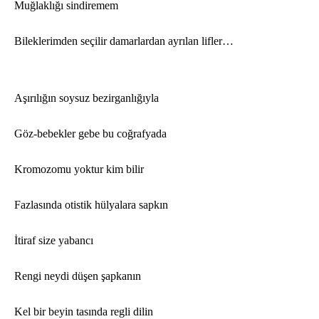
Muğlaklığı sindiremem
Bileklerimden seçilir damarlardan ayrılan lifler…
Aşırılığın soysuz bezirganlığıyla
G
ö
z-bebekler gebe bu coğrafyada
Kromozomu yoktur kim bilir
Fazlasında otistik hülyalara sapkın
İtiraf size yabancı
Rengi neydi düşen şapkanın
Kel bir beyin tası
nda regli dilin