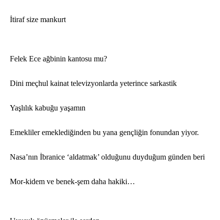
İtiraf size mankurt
Felek Ece ağbinin kantosu mu?
Dini meçhul kainat televizyonlarda yeterince sarkastik
Yaşlılık kabuğu yaşamın
Emekliler emeklediğinden bu yana gençliğin fonundan yiyor.
Nasa’nın İbranice ‘aldatmak’ olduğunu duyduğ
um g
ü
nden beri
Mor-kidem ve benek-şem daha hakiki…