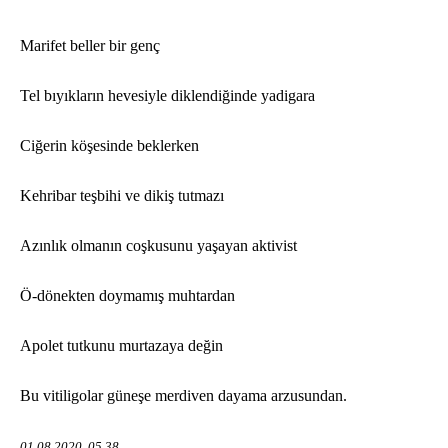
Marifet beller bir genç
Tel b
ıyıkların hevesiyle diklendiğinde yadigara
Ciğerin köşesinde beklerken
Kehribar teşbihi ve dikiş tutmazı
Azınlık olmanı
n co
şkusunu yaşayan aktivist
Ö-d
ö
nekten doymamış muhtardan
Apolet tutkunu murtazaya değin
Bu vitiligolar güneşe merdiven dayama arzusundan.
01.08.2020, 05.38