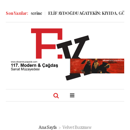
ter Öğüdü Üzerine
Son Yazılar:
ELİF AYDOĞDU AĞATEKİN: KIYIDA, GÖLGEL
Ana Sayfa
Velvet Buzzsaw