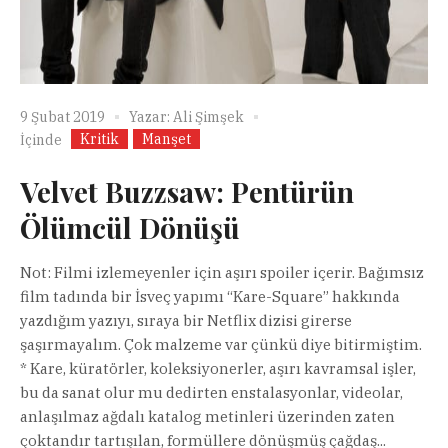
9 Şubat 2019
Yazar:
Ali Şimşek
Kritik
Manşet
İçinde
Velvet Buzzsaw: Pentürün
Ölümcül Dönüşü
Not: Filmi izlemeyenler için aşırı spoiler içerir. Bağımsız
film tadında bir İsveç yapımı “Kare-Square” hakkında
yazdığım yazıyı, sıraya bir Netflix dizisi girerse
şaşırmayalım. Çok malzeme var çünkü diye bitirmiştim.
* Kare, küratörler, koleksiyonerler, aşırı kavramsal işler,
bu da sanat olur mu dedirten enstalasyonlar, videolar,
anlaşılmaz ağdalı katalog metinleri üzerinden zaten
çoktandır tartışılan, formüllere dönüşmüş çağdaş...