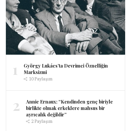
1
György Lukács’ta Devrimci Öznelliğin
Marksizmi
10
Paylaşım
2
Annie Ernaux: “Kendinden genç biriyle
birlikte olmak erkeklere mahsus bir
ayrıcalık değildir”
2
Paylaşım