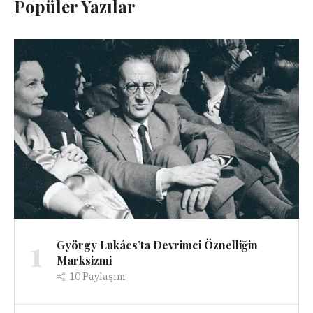
Popüler Yazılar
1
György Lukács’ta Devrimci Öznelliğin
Marksizmi
10
Paylaşım