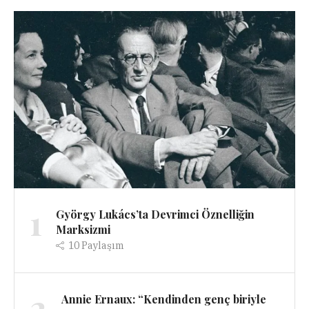
1
György Lukács’ta Devrimci Öznelliğin
Marksizmi
10
Paylaşım
2
Annie Ernaux: “Kendinden genç biriyle