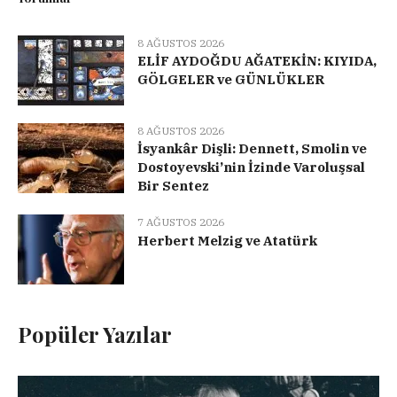
8 AĞUSTOS 2026
ELİF AYDOĞDU AĞATEKİN: KIYIDA,
GÖLGELER ve GÜNLÜKLER
8 AĞUSTOS 2026
İsyankâr Dişli: Dennett, Smolin ve
Dostoyevski’nin İzinde Varoluşsal
Bir Sentez
7 AĞUSTOS 2026
Herbert Melzig ve Atatürk
Popüler Yazılar