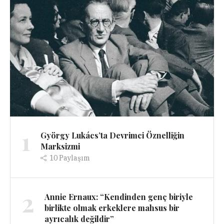
1
György Lukács’ta Devrimci Öznelliğin
Marksizmi
10
Paylaşım
2
Annie Ernaux: “Kendinden genç biriyle
birlikte olmak erkeklere mahsus bir
ayrıcalık değildir”