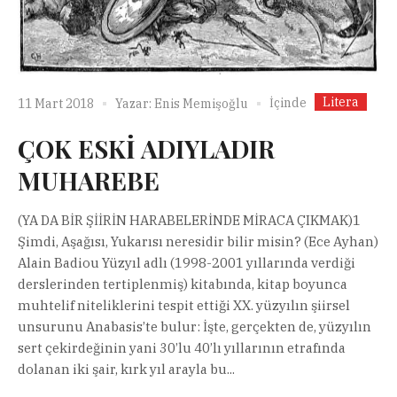
Litera
İçinde
11 Mart 2018
Yazar:
Enis Memişoğlu
ÇOK ESKİ ADIYLADIR
MUHAREBE
(YA DA BİR ŞİİRİN HARABELERİNDE MİRACA ÇIKMAK)1
Şimdi, Aşağısı, Yukarısı neresidir bilir misin? (Ece Ayhan)
Alain Badiou Yüzyıl adlı (1998-2001 yıllarında verdiği
derslerinden tertiplenmiş) kitabında, kitap boyunca
muhtelif niteliklerini tespit ettiği XX. yüzyılın şiirsel
unsurunu Anabasis’te bulur: İşte, gerçekten de, yüzyılın
sert çekirdeğinin yani 30’lu 40’lı yıllarının etrafında
dolanan iki şair, kırk yıl arayla bu...