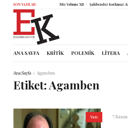
SON YAZILAR:
Miz Volume XII
Şahbender Korkmaz: Kasaba
ANA SAYFA
KRİTİK
POLEMİK
LİTERA
Ana Sayfa
Agamben
Etiket:
Agamben
7 Kasım
Yazı