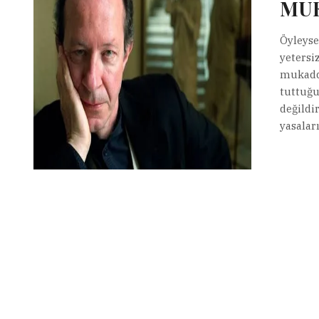
MUK
Öyleyse 
yetersi
mukaddi
tuttuğu
değildi
yasalar