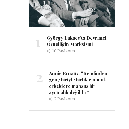
1
György Lukács’ta Devrimci
Öznelliğin Marksizmi
10
Paylaşım
2
Annie Ernaux: “Kendinden
genç biriyle birlikte olmak
erkeklere mahsus bir
ayrıcalık değildir”
2
Paylaşım