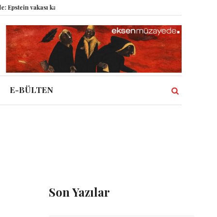
ein vakası kadim tanrıları nasıl komplo kanıtına dönüştürdü?
Dünyadaki 
E-BÜLTEN
Son Yazılar