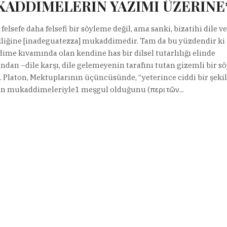
ADDİMELERİN YAZIMI ÜZERİNE
felsefe daha felsefi bir söyleme değil, ama sanki, bizatihi dile 
zliğine [inadeguatezza] mukaddimedir. Tam da bu yüzdendir ki
me kıvamında olan kendine has bir dilsel tutarlılığı elinde
ndan –dile karşı, dile gelemeyenin tarafını tutan gizemli bir s
r. Platon, Mektuplarının üçüncüsünde, “yeterince ciddi bir şeki
ın mukaddimeleriyle1 meşgul olduğunu (περι τῶν...