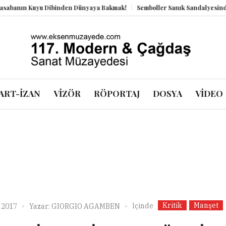
nın Kuyu Dibinden Dünyaya Bakmak!
Semboller Sanık Sandalyesinde: Epst
ART-İZAN
VİZÖR
RÖPORTAJ
DOSYA
VİDEO
Kritik
Manşet
İçinde
 2017
Yazar:
GIORGIO AGAMBEN