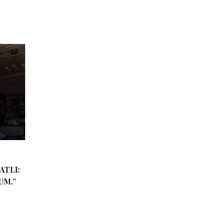
ATLI:
UM.”