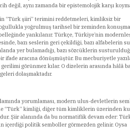
rcih değil, aynı zamanda bir epistemolojik karşı koyma
 “Türk şiiri” terimini reddetmeleri, kimliksiz bir
 çoğullukla yoğrulmuş tarihsel bir zeminden konuşm
in belleğinde yankılanır. Türkçe, Türkiye’nin modernl
sinde, bazı seslerin geri çekildiği, bazı alfabelerin 
 alanda yer bulamadığı, bazı sözcüklerin susturuldu
ir ifade aracına dönüşmüştür. Bu mecburiyetle yazı
iç gerilimi görünmez kılar. O dizelerin arasında hâlâ b
lgeleri dolaşmaktadır.
bağlamında yorumlaması, modern ulus-devletlerin sem
de “Türk” kimliği, diğer tüm kimliklerin üzerinden ku
dur. Şiir alanında da bu normatiflik devam eder: Tür
n içerdiği politik semboller görmezden gelinir. Oysa