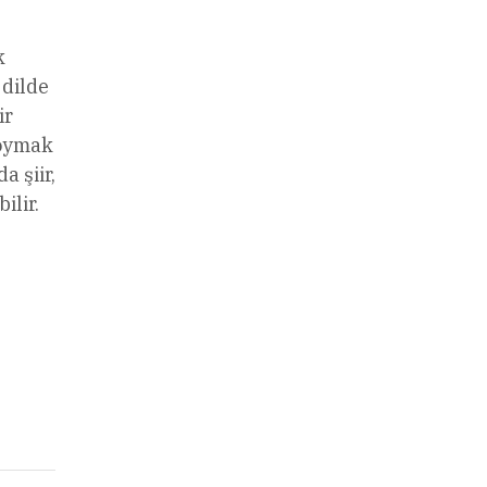
k
 dilde
ir
koymak
a şiir,
ilir.