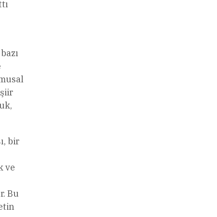
tı
 bazı
e
amusal
şiir
uk,
, bir
k ve
r. Bu
etin