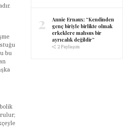
dır.
2
Annie Ernaux: “Kendinden
genç biriyle birlikte olmak
a
erkeklere mahsus bir
eşme
ayrıcalık değildir”
sustuğu
2
Paylaşım
ğu bu
lan
aşka
bolik
rulur;
kçeyle