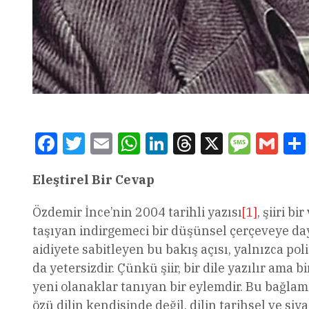
Facebook
Twitter
Email
WhatsApp
LinkedIn
Threads
X
Message
Gmai
Eleştirel Bir Cevap
Özdemir İnce’nin 2004 tarihli yazısı
[1]
, şiiri 
taşıyan indirgemeci bir düşünsel çerçeveye dayan
aidiyete sabitleyen bu bakış açısı, yalnızca pol
da yetersizdir. Çünkü şiir, bir dile yazılır ama bi
yeni olanaklar tanıyan bir eylemdir. Bu bağlam
özü dilin kendisinde değil, dilin tarihsel ve siy