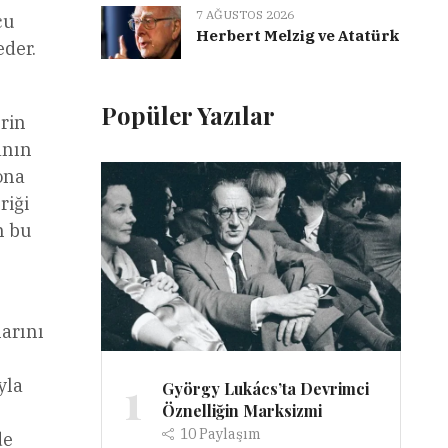
7 AĞUSTOS 2026
cu
Herbert Melzig ve Atatürk
eder.
Popüler Yazılar
erin
anın
ona
riği
n bu
larını
1
yla
György Lukács’ta Devrimci
Öznelliğin Marksizmi
10
Paylaşım
de