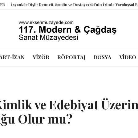
âr Dişli: Dennett, Smolin ve Dostoyevski’nin İzinde Varoluşsal Bir Sentez
ART-İZAN
VİZÖR
RÖPORTAJ
DOSYA
VİDEO
Kimlik ve Edebiyat Üzeri
ruğu Olur mu?