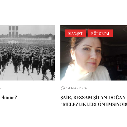
MANŞET
RÖPORTAJ
5
14 MART 2025
 Olunur?
ŞAİR, RESSAM ŞİLAN DOĞAN 
“MELEZLİKLERİ ÖNEMSİYOR