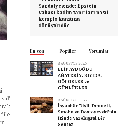
Sandalyesinde: Epstein
vakası kadim tanrıları nasıl
komplo kanıtına
dönüştürdü?
En son
Popüler
Yorumlar
8 AĞUSTOS 2026
ELİF AYDOĞDU
AĞATEKİN: KIYIDA,
GÖLGELER ve
GÜNLÜKLER
i
usal”
8 AĞUSTOS 2026
İsyankâr Dişli: Dennett,
larak
Smolin ve Dostoyevski’nin
 dile
İzinde Varoluşsal Bir
in
Sentez