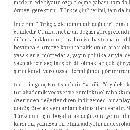
modern edebiyatın özgürleşme çabası, tam da bu
örmeyi gerektirir. “Türkçe şiir” terimi, tam da b
İnce’nin “Türkçe, efendinin dili değildir” cümle
cümledir. Çünkü hiçbir dil doğası gereği efendi d
diller tahakkümün, bazıları ise bastırmanın di
boyunca Kürtçeye karşı tahakkümün aracı olarak
yasaklarla, müfredatla, yayın politikalarıyla, c
yazmak için seçilmiş bir dil olmaktan çok; şiir
şiirin kendi varoluşsal derinliğinde görünürdü
İnce’nin genç Kürt şairlerin “verili”, “diyalektik
tür akademik vesayet ve entelektüel tahakküm bi
üzerinden değerlendiren indirgemeci bir anlayı
dönüştürerek yeni anlam katmanları yaratır. Me
Türkçenin içini boşaltarak değil, onu yeni anla
karşı dil, yalnızca bir etnik aidiyetin ifadesi 