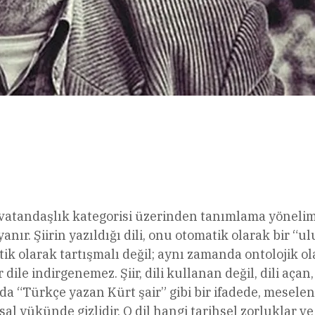
l
Share
bir vatandaşlık kategorisi üzerinden tanımlama yönelim
ır. Şiirin yazıldığı dili, onu otomatik olarak bir “ul
itik olarak tartışmalı değil; aynı zamanda ontolojik o
r dile indirgenemez. Şiir, dili kullanan değil, dili açan,
da “Türkçe yazan Kürt şair” gibi bir ifadede, meselen
asal yükünde gizlidir. O dil hangi tarihsel zorluklar ve