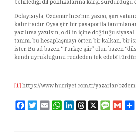
belirlediği dil politikalarına karşı sürdürdüğü 
Dolayısıyla, Özdemir İnce’nin yazısı, şiiri vat
kalıntısıdır. Oysa şiir, bir pasaportla tanımlan
yazılırsa yazılsın, o dilin içine doğduğu siyasa
tanım, bu hesaplaşmayı örten bir kalkan, bir is
ister. Bu ad bazen “Türkçe şiir” olur, bazen “dils
kendi uyrukluğunu reddeden tek edebî türdür. B
[1]
https://www.hurriyet.com.tr/yazarlar/ozdem
Facebook
Twitter
Email
WhatsApp
LinkedIn
Threads
X
Message
Gmai