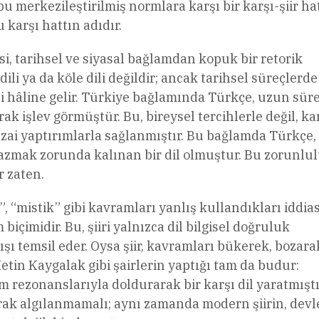
 merkezileştirilmiş normlara karşı bir karşı-şiir hat
u karşı hattın adıdır.
si, tarihsel ve siyasal bağlamdan kopuk bir retorik
ili ya da köle dili değildir; ancak tarihsel süreçlerde
li hâline gelir. Türkiye bağlamında Türkçe, uzun sür
 işlev görmüştür. Bu, bireysel tercihlerle değil, k
ezai yaptırımlarla sağlanmıştır. Bu bağlamda Türkçe, 
 yazmak zorunda kalınan bir dil olmuştur. Bu zorunlul
r zaten.
”, “mistik” gibi kavramları yanlış kullandıkları iddiası
çimidir. Bu, şiiri yalnızca dil bilgisel doğruluk
şı temsil eder. Oysa şiir, kavramları bükerek, bozara
tin Kaygalak gibi şairlerin yaptığı tam da budur:
m rezonanslarıyla doldurarak bir karşı dil yaratmıştı
olarak algılanmamalı; aynı zamanda modern şiirin, devl