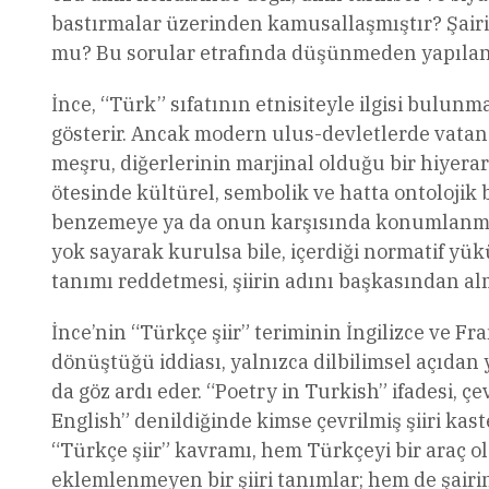
bastırmalar üzerinden kamusallaşmıştır? Şair
mu? Bu sorular etrafında düşünmeden yapılan her
İnce, “Türk” sıfatının etnisiteyle ilgisi bulun
gösterir. Ancak modern ulus-devletlerde vatandaş
meşru, diğerlerinin marjinal olduğu bir hiyera
ötesinde kültürel, sembolik ve hatta ontolojik 
benzemeye ya da onun karşısında konumlanmaya 
yok sayarak kurulsa bile, içerdiği normatif yükü 
tanımı reddetmesi, şiirin adını başkasından alm
İnce’nin “Türkçe şiir” teriminin İngilizce ve Fr
dönüştüğü iddiası, yalnızca dilbilimsel açıdan
da göz ardı eder. “Poetry in Turkish” ifadesi, çevi
English” denildiğinde kimse çevrilmiş şiiri kaste
“Türkçe şiir” kavramı, hem Türkçeyi bir araç 
eklemlenmeyen bir şiiri tanımlar; hem de şair