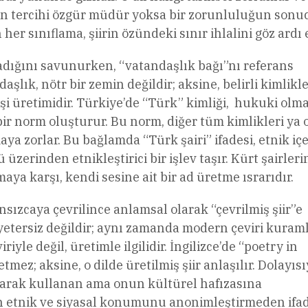
in tercihi özgür müdür yoksa bir zorunluluğun sonu
 sınıflama, şiirin özündeki sınır ihlalini göz ardı 
madığını savunurken, “vatandaşlık bağı”nı referans
lık, nötr bir zemin değildir; aksine, belirli kimlikl
rşi üretimidir. Türkiye’de “Türk” kimliği, hukuki olm
bir norm oluşturur. Bu norm, diğer tüm kimlikleri ya 
zorlar. Bu bağlamda “Türk şairi” ifadesi, etnik içe
üzerinden etnikleştirici bir işlev taşır. Kürt şairleri
aya karşı, kendi sesine ait bir ad üretme ısrarıdır.
ansızcaya çevrilince anlamsal olarak “çevrilmiş şiir”e
 yetersiz değildir; aynı zamanda modern çeviri kuram
riyle değil, üretimle ilgilidir. İngilizce’de “poetry in
tmez; aksine, o dilde üretilmiş şiir anlaşılır. Dolayısı
olarak kullanan ama onun kültürel hafızasına
in etnik ve siyasal konumunu anonimleştirmeden ifa