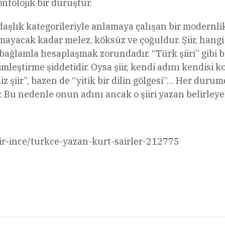
ontolojik bir duruştur.
andaşlık kategorileriyle anlamaya çalışan bir modernli
amayacak kadar melez, köksüz ve çoğuldur. Şiir, hangi
l bağlamla hesaplaşmak zorundadır. “Türk şiiri” gibi b
imleştirme şiddetidir. Oysa şiir, kendi adını kendisi 
iz şiir”, bazen de “yitik bir dilin gölgesi”… Her durumd
u nedenle onun adını ancak o şiiri yazan belirleyeb
ir-ince/turkce-yazan-kurt-sairler-212775
l
Share