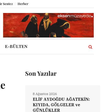
Herbert Melzig ve Atatürk
Miz Volume XII
Şahbender Korkmaz: Kasaban
E-BÜLTEN
Son Yazılar
ne
8 Ağustos 2026
ELİF AYDOĞDU AĞATEKİN:
KIYIDA, GÖLGELER ve
GÜNLÜKLER