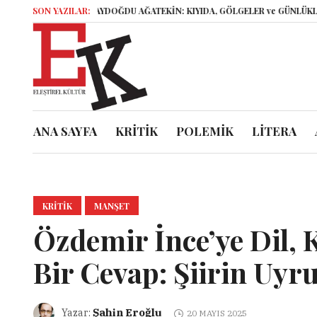
ELİF AYDOĞDU AĞATEKİN: KIYIDA, GÖLGELER ve GÜNLÜKLER
SON YAZILAR:
İsyank
ANA SAYFA
KRİTİK
POLEMİK
LİTERA
KRITIK
MANŞET
Özdemir İnce’ye Dil, 
Bir Cevap: Şiirin Uy
Şahin Eroğlu
Yazar:
20 MAYIS 2025