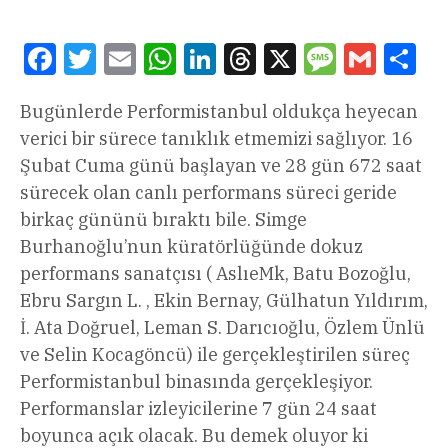
Facebook
Twitter
Email
WhatsApp
LinkedIn
Threads
X
Message
Gmail
Sha
Bugünlerde Performistanbul oldukça heyecan
verici bir sürece tanıklık etmemizi sağlıyor. 16
Şubat Cuma günü başlayan ve 28 gün 672 saat
sürecek olan canlı performans süreci geride
birkaç gününü bıraktı bile. Simge
Burhanoğlu’nun küratörlüğünde dokuz
performans sanatçısı ( AslıeMk, Batu Bozoğlu,
Ebru Sargın L. , Ekin Bernay, Gülhatun Yıldırım,
İ. Ata Doğruel, Leman S. Darıcıoğlu, Özlem Ünlü
ve Selin Kocagöncü) ile gerçekleştirilen süreç
Performistanbul binasında gerçekleşiyor.
Performanslar izleyicilerine 7 gün 24 saat
boyunca açık olacak. Bu demek oluyor ki