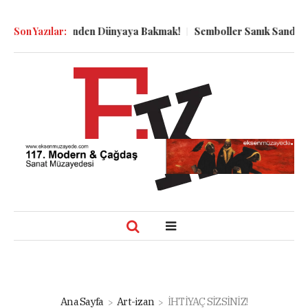
ın Kuyu Dibinden Dünyaya Bakmak!
Son Yazılar:
Semboller Sanık Sandalyesin
Ana Sayfa
Art-izan
İHTİYAÇ SİZSİNİZ!