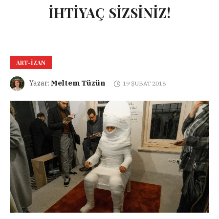
İHTİYAÇ SİZSİNİZ!
ART-IZAN
Meltem Tüzün
Yazar:
19 ŞUBAT 2018