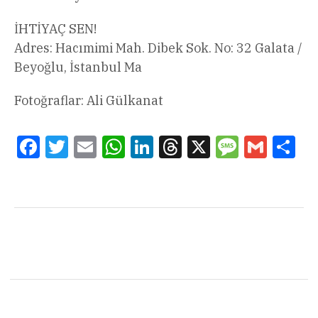
İHTİYAÇ SEN!
Adres: Hacımimi Mah. Dibek Sok. No: 32 Galata /
Beyoğlu, İstanbul Ma
Fotoğraflar: Ali Gülkanat
Facebook
Twitter
Email
WhatsApp
LinkedIn
Threads
X
Message
Gmail
Sha