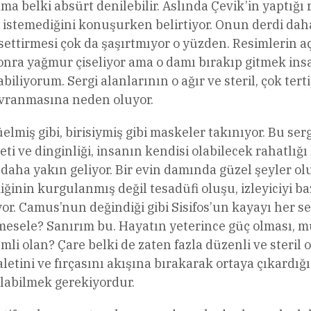
ma belki absürt denilebilir. Aslında Çevik’in yaptığı
sın istemediğini konuşurken belirtiyor. Onun derdi dah
ettirmesi çok da şaşırtmıyor o yüzden. Resimlerin açık
 sonra yağmur çiseliyor ama o damı bırakıp gitmek in
iyorum. Sergi alanlarının o ağır ve steril, çok tert
davranmasına neden oluyor.
elmiş gibi, birisiymiş gibi maskeler takınıyor. Bu se
eti ve dinginliği, insanın kendisi olabilecek rahatlı
 daha yakın geliyor. Bir evin damında güzel şeyler ol
liğinin kurgulanmış değil tesadüfi oluşu, izleyiciyi b
iyor. Camus’nun değindiği gibi Sisifos’un kayayı her s
esele? Sanırım bu. Hayatın yeterince güç olması, 
i olan? Çare belki de zaten fazla düzenli ve steril 
etini ve fırçasını akışına bırakarak ortaya çıkardığı 
olabilmek gerekiyordur.