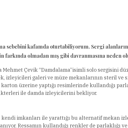
l
Share
ebebini kafamda oturtabiliyorum. Sergi alanlarının o
cinin farkında olmadan mış gibi davranmasına neden ol
a Mehmet Çevik “Damdalama”isimli solo sergisini dü
k, izleyicileri galeri ve müze mekanlarının steril ve
 ve karton üzerine yaptığı resimlerinde kullandığı parl
erleri ile damda izleyicilerini bekliyor.
kendi imkanları ile yarattığı bu alternatif mekan izle
 tanıyor. Ressamın kullandığı renkler de parlaklığı ve