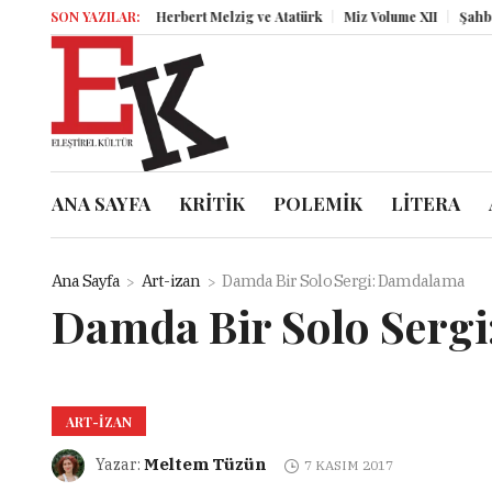
SON YAZILAR:
Herbert Melzig ve Atatürk
Miz Volume XII
Şahbender
ANA SAYFA
KRİTİK
POLEMİK
LİTERA
Ana Sayfa
Art-izan
Damda Bir Solo Sergi: Damdalama
Damda Bir Solo Serg
ART-IZAN
Meltem Tüzün
Yazar:
7 KASIM 2017