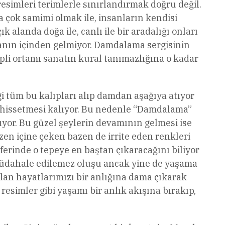
 resimleri terimlerle sınırlandırmak doğru değil.
a çok samimi olmak ile, insanların kendisi
 alanda doğa ile, canlı ile bir aradalığı onları
sanın içinden gelmiyor. Damdalama sergisinin
ipli ortamı sanatın kural tanımazlığına o kadar
rgi tüm bu kalıpları alıp damdan aşağıya atıyor
ğı hissetmesi kalıyor. Bu nedenle “Damdalama”
uyor. Bu güzel şeylerin devamının gelmesi ise
azen içine çeken bazen de irrite eden renkleri
eferinde o tepeye en baştan çıkaracağını biliyor
müdahale edilemez oluşu ancak yine de yaşama
olan hayatlarımızı bir anlığına dama çıkarak
resimler gibi yaşamı bir anlık akışına bırakıp,