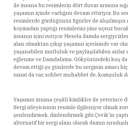
ile insana bu resimlerin dört duvar arasına sı
yaşamın içinde varlığını devam ettiriyor. Bu ser
resimlerde gördüğünüz figürler de alışılmışın 
koymadan yaptığı resimlerini yine uçsuz bucaks
insanın içini ısıtıyor. Mesela damda sergiyi izle
alan olmaktan çıkıp yaşamın içerisinde var olan
yaşanabilen mutluluk ve paylaşılabilen anlar v
eğlenme ve Damdalama. Gökyüzündeki kuş da na
devam ettiği şu günlerde bu serginin amacı hi
sanat da var, sohbet muhabbet de, komşuluk da
Yaşamın insana çeşitli kimlikler ile yeterince d
Sergi izleyicisinin resimle ilgileniyor olmak z
şenlendirmek, dinlendirmek gibi Çevik’in yapt
alternatif bir sergi alanı olarak damın sıradış