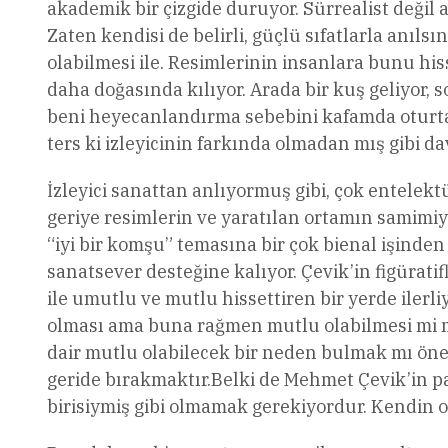
akademik bir çizgide duruyor. Sürrealist değil a
Zaten kendisi de belirli, güçlü sıfatlarla anıl
olabilmesi ile. Resimlerinin insanlara bunu hiss
daha doğasında kılıyor. Arada bir kuş geliyor,
beni heyecanlandırma sebebini kafamda oturtabil
ters ki izleyicinin farkında olmadan mış gibi 
İzleyici sanattan anlıyormuş gibi, çok entelektü
geriye resimlerin ve yaratılan ortamın samimiy
“iyi bir komşu” temasına bir çok bienal işinden
sanatsever desteğine kalıyor. Çevik’in figüratif
ile umutlu ve mutlu hissettiren bir yerde ilerl
olması ama buna rağmen mutlu olabilmesi mi m
dair mutlu olabilecek bir neden bulmak mı öneml
geride bırakmaktır.Belki de Mehmet Çevik’in pal
birisiymiş gibi olmamak gerekiyordur. Kendin 