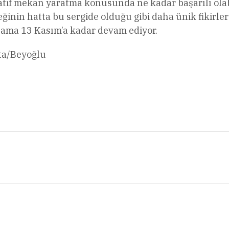
tif mekan yaratma konusunda ne kadar başarılı olabi
inin hatta bu sergide olduğu gibi daha ünik fikirler
alama 13 Kasım’a kadar devam ediyor.
ata/Beyoğlu
l
Share