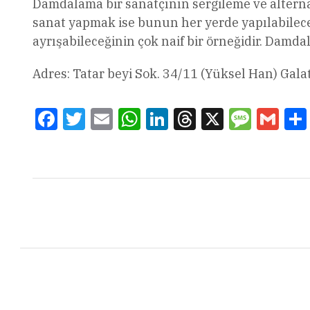
Damdalama bir sanatçının sergileme ve alterna
sanat yapmak ise bunun her yerde yapılabileceğ
ayrışabileceğinin çok naif bir örneğidir. Damd
Adres: Tatar beyi Sok. 34/11 (Yüksel Han) Gal
Facebook
Twitter
Email
WhatsApp
LinkedIn
Threads
X
Message
Gmai