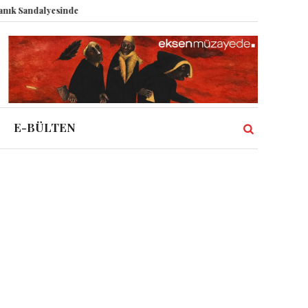
andalyesinde: Epstein vakası kadim tanrıları nasıl komplo kanıtına dönüştü
E-BÜLTEN