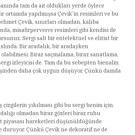
anında tam da ait oldukları yerde öylece
 bir ortamda yapılmışsa Çevik’in resimleri ve bu
ehmet Çevik, sınırları olmadan, kalıba
da, misafirperverce resimleri gibi kendisi de
sunuz. Sergi salt bir entelektüel ve elitist bir
slında. Bir aradalık, bir aradayken
 olabilmesi. Biraz saçmalama, biraz sanatlama,
i izleyicisi de. Tam da bu sebepten bienalin
al işinden daha çok uygun düşüyor. Çünkü damda
çizgilerin yıkılması gibi bu sergi benim için.
ndalığı olmadan biraz gözleri biraz ruhu
nat piyasası hareketleri düşünüldüğünde
nde duruyor. Çünkü Çevik ne dekoratif ne de