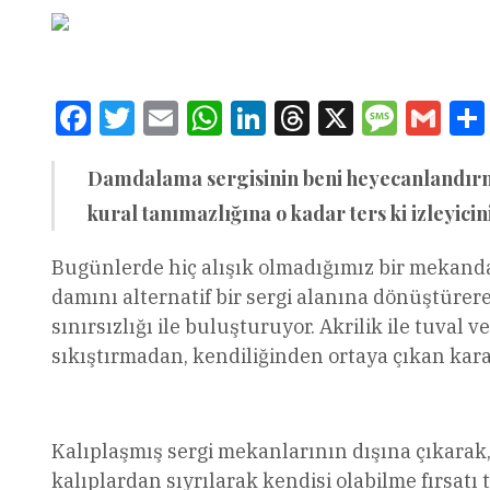
Facebook
Twitter
Email
WhatsApp
LinkedIn
Threads
X
Message
Gmai
Damdalama sergisinin beni heyecanlandırma s
kural tanımazlığına o kadar ters ki izleyi
Bugünlerde hiç alışık olmadığımız bir mekand
damını alternatif bir sergi alanına dönüştürere
sınırsızlığı ile buluşturuyor. Akrilik ile tuval
sıkıştırmadan, kendiliğinden ortaya çıkan karakt
Kalıplaşmış sergi mekanlarının dışına çıkarak, 
kalıplardan sıyrılarak kendisi olabilme fırsatı