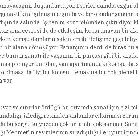
ğamayacağını düşündürtüyor. Eserler damda, özgür al
gi nasıl ki alışılmışın dışında ve bir o kadar samimi
dışında aslında. İş benim kontrolümden çıktı diyor M
ız ama çevresi ile de etkileşimi kopartmayan bir alan
rken komşu damların sakinleri ile iletişime geçebiliyor
 bir alana dönüşüyor. Sanatçının derdi de biraz bu a
e bunun sanatı ile yaşamın bir parçası gibi bir arada
sipleniyor bundan, yan apartmandaki komşu da, serg
ç o olmasa da “iyi bir komşu” temasına bir çok bien
 var.
uvar ve sınırlar ördüğü bu ortamda sanat için çizilmiş 
orundalığı, izlediği resimden anlamlar çıkarması zoru
ığı bu sergi. Bu yüzden çok anlamlı, çok samimi. Sa
ılığı Mehmet’in resimlerinin sıradışılığı ile uyum içi