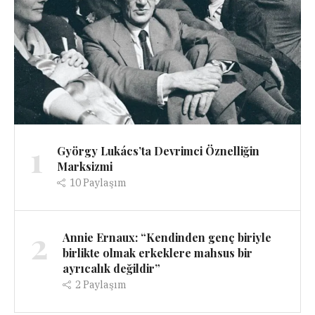
1
György Lukács’ta Devrimci Öznelliğin
Marksizmi
10
Paylaşım
2
Annie Ernaux: “Kendinden genç biriyle
birlikte olmak erkeklere mahsus bir
ayrıcalık değildir”
2
Paylaşım