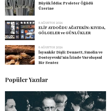
Büyük İddia: Proleter Öğüdü
Üzerine
8 AĞUSTOS 2026
ELİF AYDOĞDU AĞATEKİN: KIYIDA,
GÖLGELER ve GÜNLÜKLER
8 AĞUSTOS 2026
İsyankâr Dişli: Dennett, Smolin ve
Dostoyevski’nin İzinde Varoluşsal
Bir Sentez
Popüler Yazılar