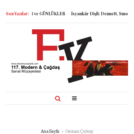
DA, GÖLGELER ve GÜNLÜKLER
Son Yazılar:
İsyankâr Dişli: Dennett, Smolin ve
Ana Sayfa
Osman Çutsay