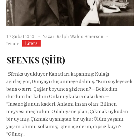
17 Şubat 2020
Yazar:
Ralph Waldo Emerson
Litera
İçinde
SFENKS (ŞİİR)
Sfenks uyukluyor Kanatları kapanmış: Kulağı
ağırlaşıyor, Dünyayı düşünmeye dalmış. “Kim söyleyecek
bana o sırrı, Çağlar boyunca gizlenen?— Bekledim
durdum bir kâhini Onlar uykulara dalarken:—
“İnsanoğlunun kaderi, Anlamı insan olan; Bilinen
meyvesi meçhulün; O dâhiyane plan; Çıkmak uykudan
bir uyanış, Çıkmak uyanıştan bir uyku; Ölüm yaşamı,
yaşam ölümü sollamış; İçten içe derin, dipsiz kuyu?
“Güneş...