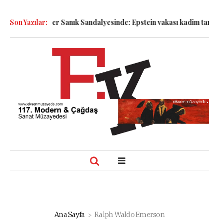
!
Son Yazılar:
Semboller Sanık Sandalyesinde: Epstein vakası kadim tanrıları
Ana Sayfa
Ralph Waldo Emerson