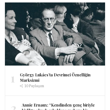
1
György Lukács’ta Devrimci Öznelliğin
Marksizmi
10
Paylaşım
2
Annie Ernaux: “Kendinden genç biriyle