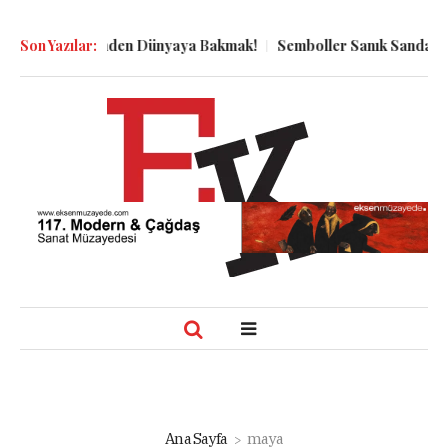
n Kuyu Dibinden Dünyaya Bakmak!
Son Yazılar:
Semboller Sanık Sandalyesind
Ana Sayfa
maya