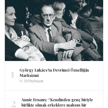
1
György Lukács’ta Devrimci Öznelliğin
Marksizmi
10
Paylaşım
2
Annie Ernaux: “Kendinden genç biriyle
birlikte olmak erkeklere mahsus bir