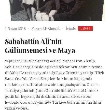
Litera
İçinde
1 Nisan 2018
Yazar:
Ali Şimşek
Sabahattin Ali’nin
Gülümsemesi ve Maya
YapıKredi Kültür Sanat’ta açılan “Sabahattin Ali’nin
Şehirleri” sergisini dolaşırken tekrar rastladım o resme.
İlk Yahşi Baraz’ın yayınladığı Oğuz Erten’in yazdığı “Türk
Sanatı’na Yön Veren Sergiler” kitabının kapağında
rastlamıştım. Unutulmaz bir kompozisyondu. Ortada
Türkiye galericiliğinin Getrude Stein’ı Adalet Cimcoz
gotik bir heykel gibi dikilmiş, hemen arkada Eren
Eyüoğlu oturuyor yanında Türkiye boheminin tarihini
yazan ve ona...