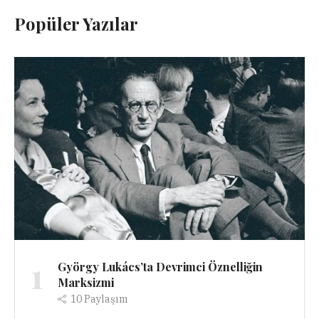
Popüler Yazılar
1
György Lukács’ta Devrimci Öznelliğin
Marksizmi
10
Paylaşım