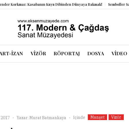
 Korkmaz: Kasabanın Kuyu Dibinden Dünyaya Bakmak!
Semboller Sanık S
ART-İZAN
VİZÖR
RÖPORTAJ
DOSYA
VİDEO
Manşet
Vizör
İçinde
 2017
Yazar:
Murat Batmankaya