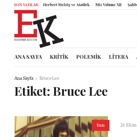
SON YAZILAR:
Herbert Melzig ve Atatürk
Miz Volume XII
Şahbender
ANA SAYFA
KRİTİK
POLEMİK
LİTERA
Ana Sayfa
Bruce Lee
Etiket:
Bruce Lee
26 Ekim
Yazı