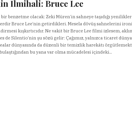
n İlmihali: Bruce Lee
ı bir benzetme olacak: Zeki Müren’in sahneye taşıdığı yenilikle
lerdir Bruce Lee’nin getirdikleri. Mesela dövüş sahnelerini iron
dirmesi kışkırtıcıdır. Ne vakit bir Bruce Lee filmi izlesem, akl
s de Silentio’nin şu sözü gelir: Çağımız, yalnızca ticaret düny
idealar dünyasında da düzenli bir temizlik harekâtı örgütlemekt
bulaştığından bu yana var olma mücadelesi içindeki...