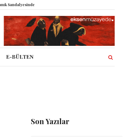
andalyesinde: Epstein vakası kadim tanrıları nasıl komplo kanıtına dönüştü
E-BÜLTEN
Son Yazılar