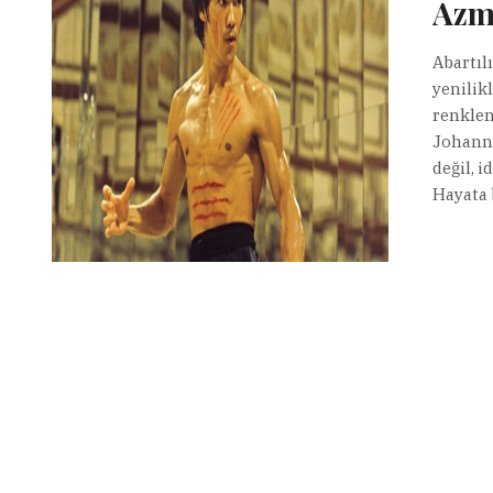
Azmi
Abartıl
yenilik
renklen
Johanne
değil, 
Hayata 