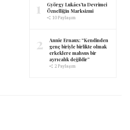
1
György Lukács’ta Devrimci
Öznelliğin Marksizmi
10
Paylaşım
2
Annie Ernaux: “Kendinden
genç biriyle birlikte olmak
erkeklere mahsus bir
ayrıcalık değildir”
2
Paylaşım