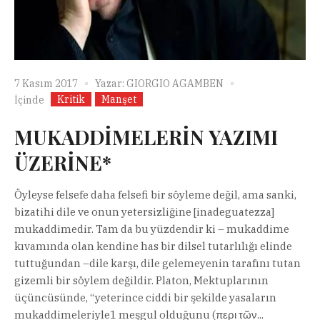
7 Kasım 2017
Yazar:
GIORGIO AGAMBEN
Kritik
Manşet
İçinde
MUKADDİMELERİN YAZIMI
ÜZERİNE*
Öyleyse felsefe daha felsefi bir söyleme değil, ama sanki,
bizatihi dile ve onun yetersizliğine [inadeguatezza]
mukaddimedir. Tam da bu yüzdendir ki – mukaddime
kıvamında olan kendine has bir dilsel tutarlılığı elinde
tuttuğundan –dile karşı, dile gelemeyenin tarafını tutan
gizemli bir söylem değildir. Platon, Mektuplarının
üçüncüsünde, “yeterince ciddi bir şekilde yasaların
mukaddimeleriyle1 meşgul olduğunu (περι τῶν...