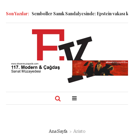
a Bakmak!
Son Yazılar:
Semboller Sanık Sandalyesinde: Epstein vakası kadim t
Ana Sayfa
Aristo