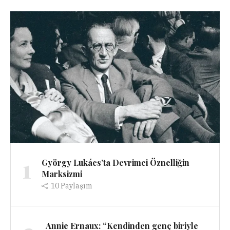
1
György Lukács’ta Devrimci Öznelliğin
Marksizmi
10
Paylaşım
Annie Ernaux: “Kendinden genç biriyle