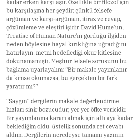
kadar erken karşılaşır. Özellikle bir filozof için
bu karşılaşma her şeydir; çünkü felsefe
argüman ve karşı-argüman, itiraz ve cevap,
çözümleme ve eleştiri işidir. David Hume’un,
Treatise of Human Nature’ın gördüğü ilgiden
neden böylesine hayal kırıklığına uğradığını
hatırlayın: metni hedeflediği okur kitlesine
dokunamamıştı. Meşhur felsefe sorusunu bu
bağlama uyarlayalım: “Bir makale yayımlanır
da kimse okumazsa, bu gerçekten bir fark
yaratır mı?”
“Saygın” dergilerin makale değerlendirme
hızları sinir bozucudur; yer yer öfke vericidir.
Bir yayımlanma kararı almak için altı aya kadar
beklediğim oldu; üstelik sonunda ret cevabı
aldım. Dergilerin neredeyse tamamı yazının