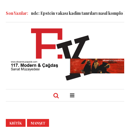
alyesinde: Epstein vakası kadim tanrıları nasıl komplo kanıtına dö
Son Yazılar:
KRITIK
MANŞET