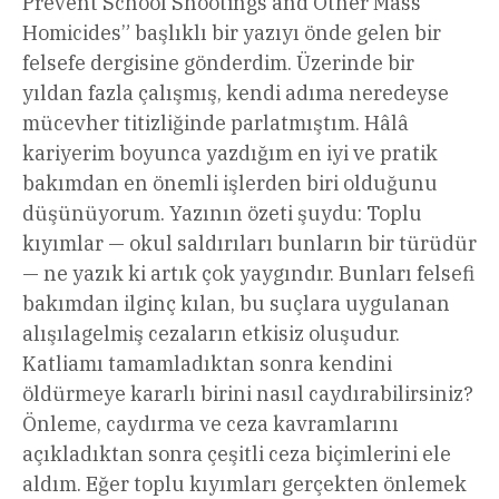
Prevent School Shootings and Other Mass
Homicides” başlıklı bir yazıyı önde gelen bir
felsefe dergisine gönderdim. Üzerinde bir
yıldan fazla çalışmış, kendi adıma neredeyse
mücevher titizliğinde parlatmıştım. Hâlâ
kariyerim boyunca yazdığım en iyi ve pratik
bakımdan en önemli işlerden biri olduğunu
düşünüyorum. Yazının özeti şuydu: Toplu
kıyımlar — okul saldırıları bunların bir türüdür
— ne yazık ki artık çok yaygındır. Bunları felsefi
bakımdan ilginç kılan, bu suçlara uygulanan
alışılagelmiş cezaların etkisiz oluşudur.
Katliamı tamamladıktan sonra kendini
öldürmeye kararlı birini nasıl caydırabilirsiniz?
Önleme, caydırma ve ceza kavramlarını
açıkladıktan sonra çeşitli ceza biçimlerini ele
aldım. Eğer toplu kıyımları gerçekten önlemek