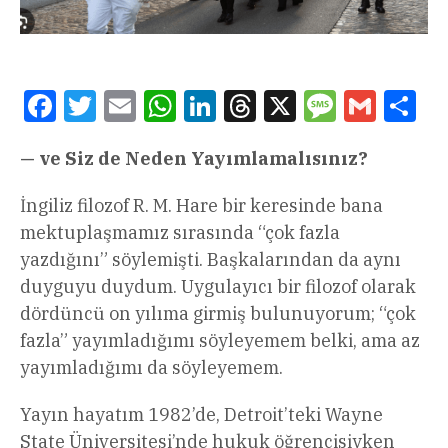
Facebook
Twitter
Email
WhatsApp
LinkedIn
Threads
X
Message
Gmail
Sha
— ve Siz de Neden Yayımlamalısınız?
İngiliz filozof R. M. Hare bir keresinde bana
mektuplaşmamız sırasında “çok fazla
yazdığını” söylemişti. Başkalarından da aynı
duyguyu duydum. Uygulayıcı bir filozof olarak
dördüncü on yılıma girmiş bulunuyorum; “çok
fazla” yayımladığımı söyleyemem belki, ama az
yayımladığımı da söyleyemem.
Yayın hayatım 1982’de, Detroit’teki Wayne
State Üniversitesi’nde hukuk öğrencisiyken