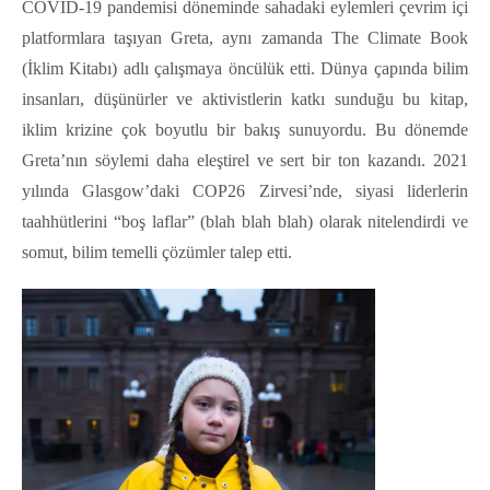
COVID-19 pandemisi döneminde sahadaki eylemleri çevrim içi
platformlara taşıyan Greta, aynı zamanda The Climate Book
(İklim Kitabı) adlı çalışmaya öncülük etti. Dünya çapında bilim
insanları, düşünürler ve aktivistlerin katkı sunduğu bu kitap,
iklim krizine çok boyutlu bir bakış sunuyordu. Bu dönemde
Greta’nın söylemi daha eleştirel ve sert bir ton kazandı. 2021
yılında Glasgow’daki COP26 Zirvesi’nde, siyasi liderlerin
taahhütlerini “boş laflar” (blah blah blah) olarak nitelendirdi ve
somut, bilim temelli çözümler talep etti.