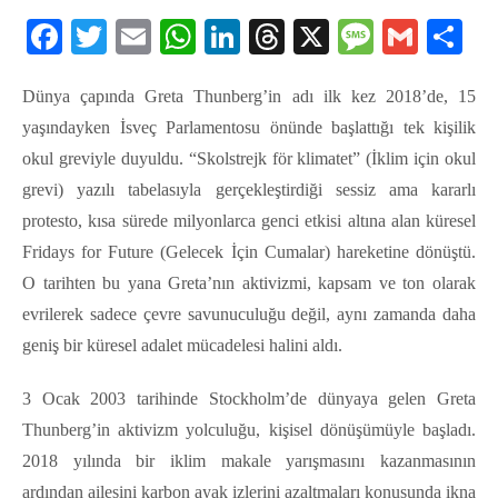
Facebook
Twitter
Email
WhatsApp
LinkedIn
Threads
X
Message
Gmail
Sha
Dünya çapında Greta Thunberg’in adı ilk kez 2018’de, 15
yaşındayken İsveç Parlamentosu önünde başlattığı tek kişilik
okul greviyle duyuldu. “Skolstrejk för klimatet” (İklim için okul
grevi) yazılı tabelasıyla gerçekleştirdiği sessiz ama kararlı
protesto, kısa sürede milyonlarca genci etkisi altına alan küresel
Fridays for Future (Gelecek İçin Cumalar) hareketine dönüştü.
O tarihten bu yana Greta’nın aktivizmi, kapsam ve ton olarak
evrilerek sadece çevre savunuculuğu değil, aynı zamanda daha
geniş bir küresel adalet mücadelesi halini aldı.
3 Ocak 2003 tarihinde Stockholm’de dünyaya gelen Greta
Thunberg’in aktivizm yolculuğu, kişisel dönüşümüyle başladı.
2018 yılında bir iklim makale yarışmasını kazanmasının
ardından ailesini karbon ayak izlerini azaltmaları konusunda ikna