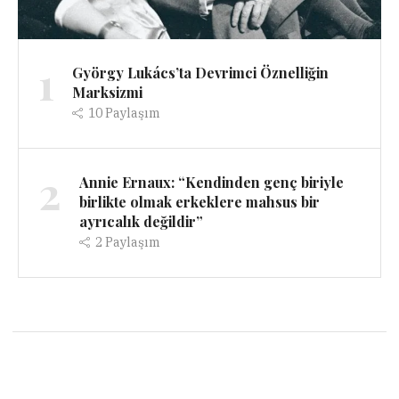
1
György Lukács’ta Devrimci Öznelliğin
Marksizmi
10
Paylaşım
2
Annie Ernaux: “Kendinden genç biriyle
birlikte olmak erkeklere mahsus bir
ayrıcalık değildir”
2
Paylaşım