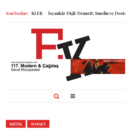
ve GÜNLÜKLER
Son Yazılar:
İsyankâr Dişli: Dennett, Smolin ve Dostoyevski’ni
KRITIK
MANŞET