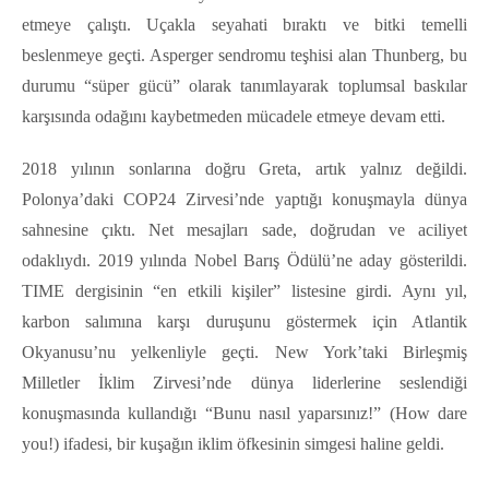
etmeye çalıştı. Uçakla seyahati bıraktı ve bitki temelli
beslenmeye geçti. Asperger sendromu teşhisi alan Thunberg, bu
durumu “süper gücü” olarak tanımlayarak toplumsal baskılar
karşısında odağını kaybetmeden mücadele etmeye devam etti.
2018 yılının sonlarına doğru Greta, artık yalnız değildi.
Polonya’daki COP24 Zirvesi’nde yaptığı konuşmayla dünya
sahnesine çıktı. Net mesajları sade, doğrudan ve aciliyet
odaklıydı. 2019 yılında Nobel Barış Ödülü’ne aday gösterildi.
TIME dergisinin “en etkili kişiler” listesine girdi. Aynı yıl,
karbon salımına karşı duruşunu göstermek için Atlantik
Okyanusu’nu yelkenliyle geçti. New York’taki Birleşmiş
Milletler İklim Zirvesi’nde dünya liderlerine seslendiği
konuşmasında kullandığı “Bunu nasıl yaparsınız!” (How dare
you!) ifadesi, bir kuşağın iklim öfkesinin simgesi haline geldi.