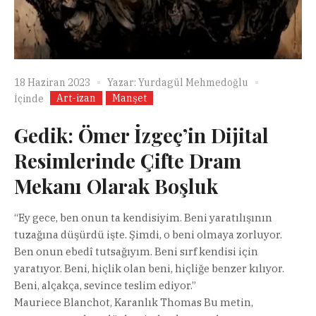
18 Haziran 2023
Yazar:
Yurdagül Mehmedoğlu
Art-izan
Manşet
İçinde
Gedik: Ömer İzgeç’in Dijital
Resimlerinde Çifte Dram
Mekanı Olarak Boşluk
“Ey gece, ben onun ta kendisiyim. Beni yaratılışının
tuzağına düşürdü işte. Şimdi, o beni olmaya zorluyor.
Ben onun ebedî tutsağıyım. Beni sırf kendisi için
yaratıyor. Beni, hiçlik olan beni, hiçliğe benzer kılıyor.
Beni, alçakça, sevince teslim ediyor.”
Mauriece Blanchot, Karanlık Thomas Bu metin,