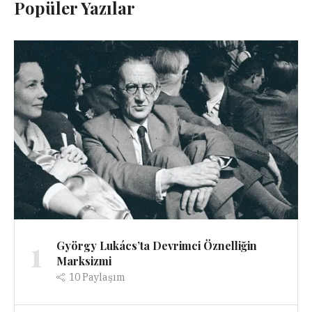
Popüler Yazılar
1
György Lukács’ta Devrimci Öznelliğin
Marksizmi
10
Paylaşım