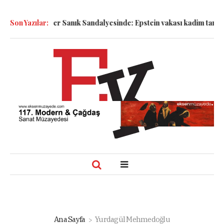
!
Son Yazılar:
Semboller Sanık Sandalyesinde: Epstein vakası kadim tanrıları
Ana Sayfa
Yurdagül Mehmedoğlu