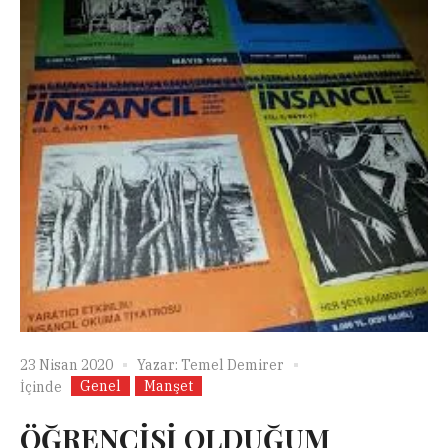
23 Nisan 2020
Yazar:
Temel Demirer
Genel
Manşet
İçinde
ÖĞRENCİSİ OLDUĞUM