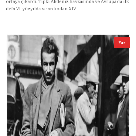
ortaya çıkardı. Tıpkı Akdeniz havzasında ve Avrupa’da ilk
defa VI. yüzyılda ve ardından XIV....
Yazı