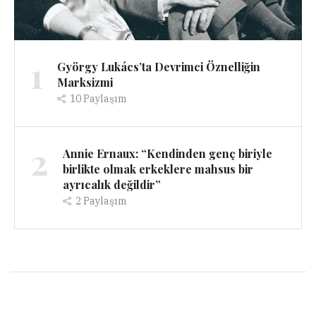
1
György Lukács’ta Devrimci Öznelliğin
Marksizmi
10
Paylaşım
2
Annie Ernaux: “Kendinden genç biriyle
birlikte olmak erkeklere mahsus bir
ayrıcalık değildir”
2
Paylaşım