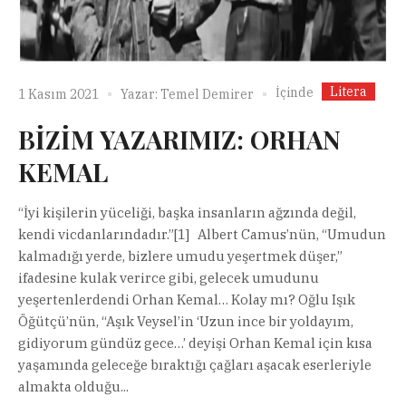
Litera
İçinde
1 Kasım 2021
Yazar:
Temel Demirer
BİZİM YAZARIMIZ: ORHAN
KEMAL
“İyi kişilerin yüceliği, başka insanların ağzında değil,
kendi vicdanlarındadır.”[1] Albert Camus’nün, “Umudun
kalmadığı yerde, bizlere umudu yeşertmek düşer,”
ifadesine kulak verirce gibi, gelecek umudunu
yeşertenlerdendi Orhan Kemal… Kolay mı? Oğlu Işık
Öğütçü’nün, “Aşık Veysel’in ‘Uzun ince bir yoldayım,
gidiyorum gündüz gece…’ deyişi Orhan Kemal için kısa
yaşamında geleceğe bıraktığı çağları aşacak eserleriyle
almakta olduğu...