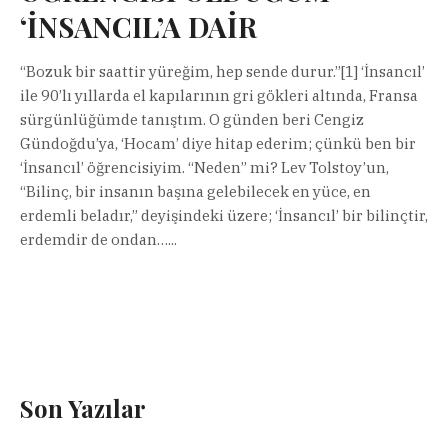
‘İNSANCIL’A DAİR
“Bozuk bir saattir yüreğim, hep sende durur.”[1] ‘İnsancıl’
ile 90’lı yıllarda el kapılarının gri gökleri altında, Fransa
sürgünlüğümde tanıştım. O günden beri Cengiz
Gündoğdu’ya, ‘Hocam’ diye hitap ederim; çünkü ben bir
‘İnsancıl’ öğrencisiyim. “Neden” mi? Lev Tolstoy’un,
“Bilinç, bir insanın başına gelebilecek en yüce, en
erdemli beladır,” deyişindeki üzere; ‘İnsancıl’ bir bilinçtir,
erdemdir de ondan…...
Son Yazılar