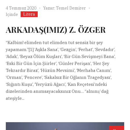
4 Temmuz 2020
Yazar:
Temel Demirer
Litera
İçinde
ARKADAŞ(IMIZ) Z. ÖZGER
“Kalbim! elimden tut elimden tut sensiz bir şey
yapamam.”[1] ‘Aşkla Sana’, ‘Gezgin’, ‘Ferhat’, ‘Sevdadır’,
‘Adak’, ‘Beyaz Ölüm Kuşları’, ‘Bir Gün Sevişmeyi Bana’,
‘Eski Bir Gün İçin Şiirler’, ‘Günler Perişan’, ‘Her Şey
Tekrardır Biraz’, ‘Hüzün Mevsimi’, ‘Merhaba Canım’,
‘Orman’, ‘Pencere’, ‘Sakalsız Bir Oğlanın Tragedyası’,
‘Sığıntı Kuşu’, ‘Yeryüzü Ağacı’, ‘Kan Reçetesi’ndeki
dizelerinden anımsayacaksınız Onu… “alnını/ dağ
ateşiyle...