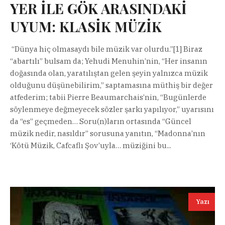
YER İLE GÖK ARASINDAKİ
UYUM: KLASİK MÜZİK
“Dünya hiç olmasaydı bile müzik var olurdu.”[1] Biraz
“abartılı” bulsam da; Yehudi Menuhin’nin, “Her insanın
doğasında olan, yaratılıştan gelen şeyin yalnızca müzik
olduğunu düşünebilirim,” saptamasına müthiş bir değer
atfederim; tabii Pierre Beaumarchais’nin, “Bugünlerde
söylenmeye değmeyecek sözler şarkı yapılıyor,” uyarısını
da “es” geçmeden… Soru(n)ların ortasında “Güncel
müzik nedir, nasıldır” sorusuna yanıtın, “Madonna’nın
‘Kötü Müzik, Cafcaflı Şov’uyla… müziğini bu...
Yazı