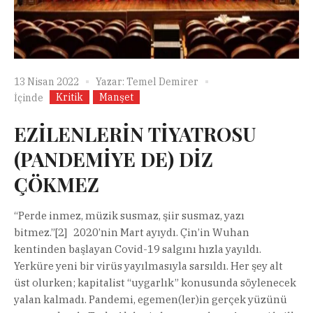
13 Nisan 2022
Yazar:
Temel Demirer
Kritik
Manşet
İçinde
EZİLENLERİN TİYATROSU
(PANDEMİYE DE) DİZ
ÇÖKMEZ
“Perde inmez, müzik susmaz, şiir susmaz, yazı
bitmez.”[2] 2020’nin Mart ayıydı. Çin’in Wuhan
kentinden başlayan Covid-19 salgını hızla yayıldı.
Yerküre yeni bir virüs yayılmasıyla sarsıldı. Her şey alt
üst olurken; kapitalist “uygarlık” konusunda söylenecek
yalan kalmadı. Pandemi, egemen(ler)in gerçek yüzünü