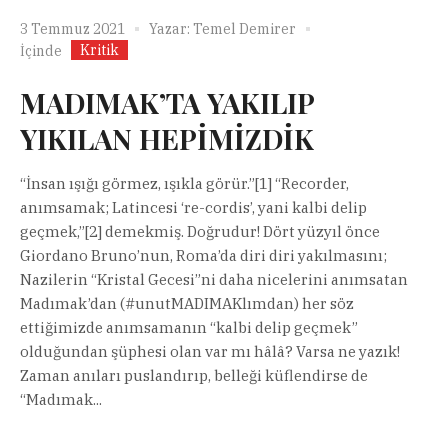
3 Temmuz 2021
Yazar:
Temel Demirer
Kritik
İçinde
MADIMAK’TA YAKILIP
YIKILAN HEPİMİZDİK
“İnsan ışığı görmez, ışıkla görür.”[1] “Recorder,
anımsamak; Latincesi ‘re-cordis’, yani kalbi delip
geçmek,”[2] demekmiş. Doğrudur! Dört yüzyıl önce
Giordano Bruno’nun, Roma’da diri diri yakılmasını;
Nazilerin “Kristal Gecesi”ni daha nicelerini anımsatan
Madımak’dan (#unutMADIMAKlımdan) her söz
ettiğimizde anımsamanın “kalbi delip geçmek”
olduğundan şüphesi olan var mı hâlâ? Varsa ne yazık!
Zaman anıları puslandırıp, belleği küflendirse de
“Madımak...