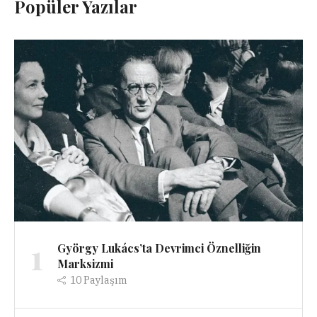
Popüler Yazılar
1
György Lukács’ta Devrimci Öznelliğin
Marksizmi
10
Paylaşım