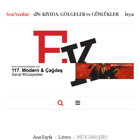
DOĞDU AĞATEKİN: KIYIDA, GÖLGELER ve GÜNLÜKLER
Son Yazılar:
İsyankâr 
Ana Sayfa
Litera
MÜJGÂN (ŞİİR)