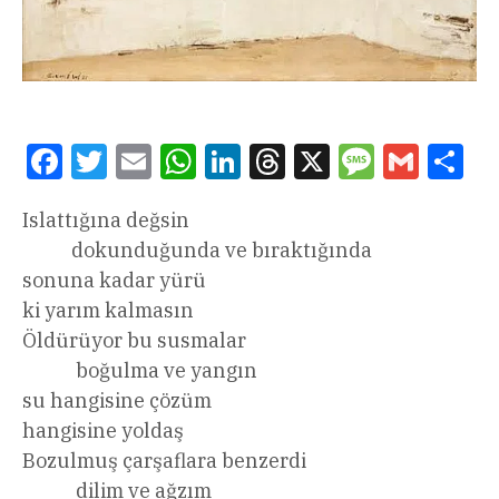
Facebook
Twitter
Email
WhatsApp
LinkedIn
Threads
X
Message
Gmail
Sha
Islattığına değsin
dokunduğunda ve bıraktığında
sonuna kadar yürü
ki yarım kalmasın
Öldürüyor bu susmalar
boğulma ve yangın
su hangisine çözüm
hangisine yoldaş
Bozulmuş çarşaflara benzerdi
dilim ve ağzım