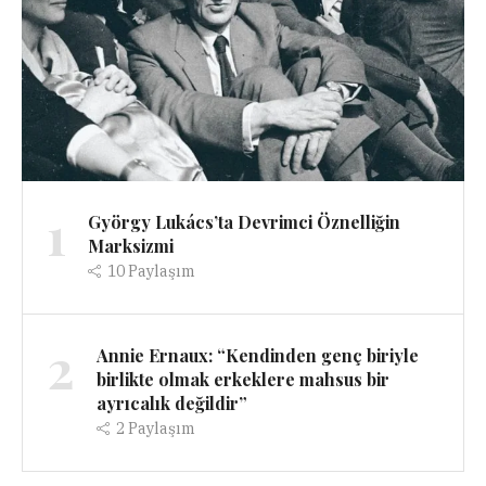
1
György Lukács’ta Devrimci Öznelliğin
Marksizmi
10
Paylaşım
2
Annie Ernaux: “Kendinden genç biriyle
birlikte olmak erkeklere mahsus bir
ayrıcalık değildir”
2
Paylaşım