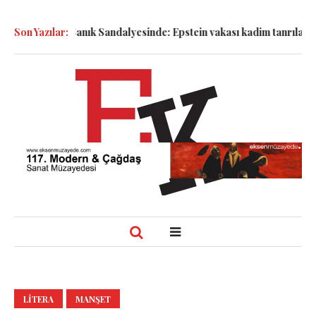
emboller Sanık Sandalyesinde: Epstein vakası kadim tanrıları nasıl
Son Yazılar:
LITERA
MANŞET