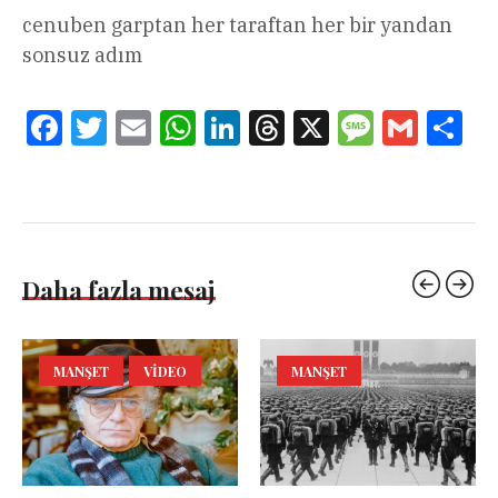
cenuben garptan her taraftan her bir yandan
sonsuz adım
Facebook
Twitter
Email
WhatsApp
LinkedIn
Threads
X
Message
Gmail
Sha
Daha fazla mesaj
MANŞET
VIDEO
MANŞET