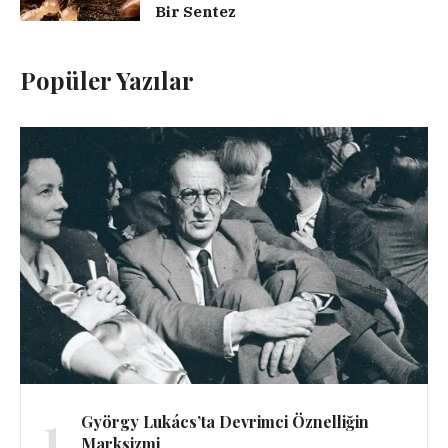
Bir Sentez
Popüler Yazılar
1
György Lukács’ta Devrimci Öznelliğin
Marksizmi