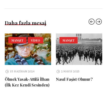
Daha fazla mesaj
MANŞET
VIDEO
MANŞET
15 HAZIRAN 2024
2 MAYIS 2025
Ölmek Yasak-Attilâ İlhan
Nasıl Faşist Olunur?
(İlk Kez Kendi Sesinden)