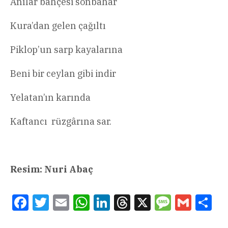
Anılar bahçesi sonbahar
Kura’dan gelen çağıltı
Piklop’un sarp kayalarına
Beni bir ceylan gibi indir
Yelatan’ın karında
Kaftancı rüzgârına sar.
Resim: Nuri Abaç
Facebook
Twitter
Email
WhatsApp
LinkedIn
Threads
X
Message
Gmail
Sha