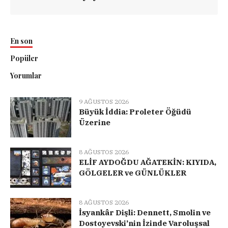
En son
Popüler
Yorumlar
9 AĞUSTOS 2026
Büyük İddia: Proleter Öğüdü
Üzerine
8 AĞUSTOS 2026
ELİF AYDOĞDU AĞATEKİN: KIYIDA,
GÖLGELER ve GÜNLÜKLER
8 AĞUSTOS 2026
İsyankâr Dişli: Dennett, Smolin ve
Dostoyevski’nin İzinde Varoluşsal