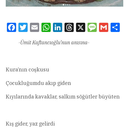
Facebook
Twitter
Email
WhatsApp
LinkedIn
Threads
X
Message
Gmail
Sha
-Ümit Kaftancıoğlu’nun anısına-
Kura’nın coşkusu
Çocukluğumdu akıp giden
Kıyılarında kavaklar, salkım söğütler büyüten
Kış gider, yaz gelirdi