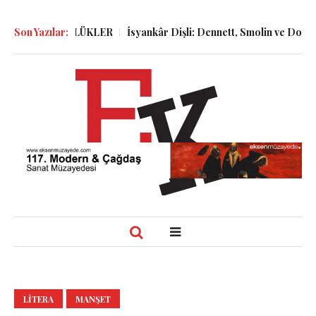
LER ve GÜNLÜKLER
Son Yazılar:
İsyankâr Dişli: Dennett, Smolin ve Dostoyevsk
LITERA
MANŞET