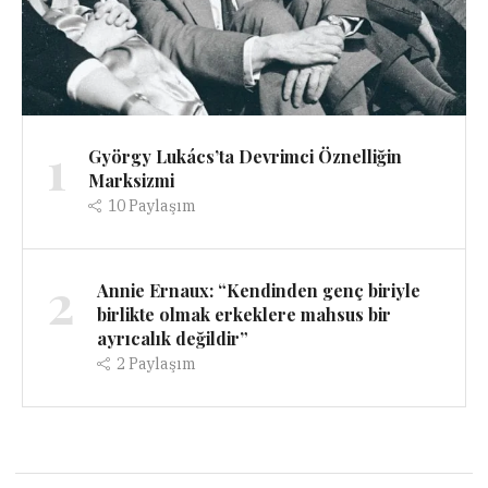
1
György Lukács’ta Devrimci Öznelliğin
Marksizmi
10
Paylaşım
2
Annie Ernaux: “Kendinden genç biriyle
birlikte olmak erkeklere mahsus bir
ayrıcalık değildir”
2
Paylaşım