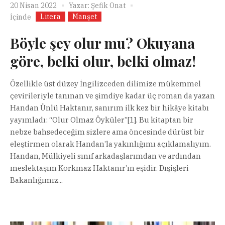
20 Nisan 2022
Yazar:
Şefik Onat
Litera
Manşet
İçinde
Böyle şey olur mu? Okuyana
göre, belki olur, belki olmaz!
Özellikle üst düzey İngilizceden dilimize mükemmel
çevirileriyle tanınan ve şimdiye kadar üç roman da yazan
Handan Ünlü Haktanır, sanırım ilk kez bir hikâye kitabı
yayımladı: “Olur Olmaz Öyküler”[1]. Bu kitaptan bir
nebze bahsedeceğim sizlere ama öncesinde dürüst bir
eleştirmen olarak Handan’la yakınlığımı açıklamalıyım.
Handan, Mülkiyeli sınıf arkadaşlarımdan ve ardından
meslektaşım Korkmaz Haktanır’ın eşidir. Dışişleri
Bakanlığımız...