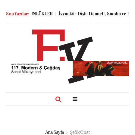
ELER ve GÜNLÜKLER
Son Yazılar:
İsyankâr Dişli: Dennett, Smolin ve Dostoyevs
Ana Sayfa
Şefik Onat