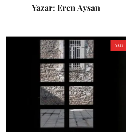
Yazar:
Eren Aysan
Yazı