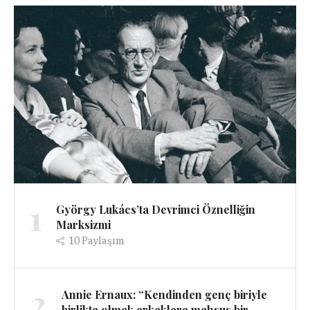
1
György Lukács’ta Devrimci Öznelliğin
Marksizmi
10
Paylaşım
2
Annie Ernaux: “Kendinden genç biriyle
birlikte olmak erkeklere mahsus bir