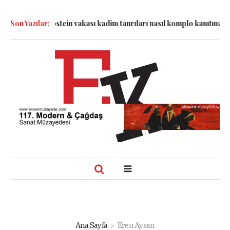
yesinde: Epstein vakası kadim tanrıları nasıl komplo kanıtına dön
Son Yazılar:
Ana Sayfa
Eren Aysan