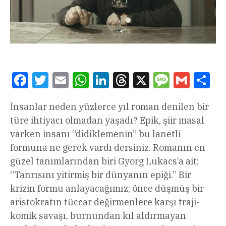
Facebook
Twitter
Email
WhatsApp
LinkedIn
Threads
X
Message
Gmail
Sha
İnsanlar neden yüzlerce yıl roman denilen bir
türe ihtiyacı olmadan yaşadı? Epik, şiir masal
varken insanı “didiklemenin” bu lanetli
formuna ne gerek vardı dersiniz. Romanın en
güzel tanımlarından biri Gyorg Lukacs’a ait:
“Tanrısını yitirmiş bir dünyanın epiği.” Bir
krizin formu anlayacağımız; önce düşmüş bir
aristokratın tüccar değirmenlere karşı traji-
komik savaşı, burnundan kıl aldırmayan