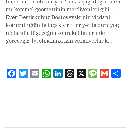
temelleri de oluveriyor. Ya da aşağı doğru inen,
mükemmel geometrinin merdivenleri gibi…
Evet; Demirkubuz Dostoyevski’nin vicdanlı
kötücüllüğünde bıçak sırtı bir yerde duruyor;
ne tarafa düşeceğini sonraki filmlerinde
göreceğiz. İyi olmamıza izin vermiyorlar ki…
Facebook
Twitter
Email
WhatsApp
LinkedIn
Threads
X
Message
Gmail
Sha