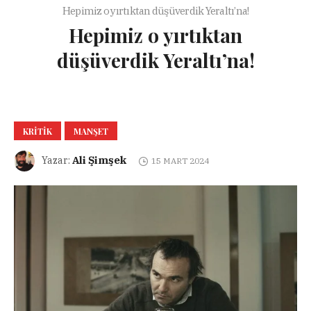
Hepimiz o yırtıktan düşüverdik Yeraltı’na!
Hepimiz o yırtıktan
düşüverdik Yeraltı’na!
KRITIK
MANŞET
Ali Şimşek
Yazar:
15 MART 2024