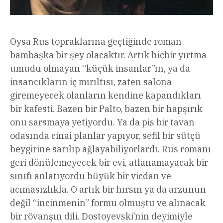
Oysa Rus topraklarına geçtiğinde roman
bambaşka bir şey olacaktır. Artık hiçbir yırtma
umudu olmayan “küçük insanlar”ın, ya da
insancıkların iç mırıltısı, zaten salona
giremeyecek olanların kendine kapandıkları
bir kafesti. Bazen bir Palto, bazen bir hapşırık
onu sarsmaya yetiyordu. Ya da pis bir tavan
odasında cinai planlar yapıyor, sefil bir sütçü
beygirine sarılıp ağlayabiliyorlardı. Rus romanı
geri dönülemeyecek bir evi, atlanamayacak bir
sınıfı anlatıyordu büyük bir vicdan ve
acımasızlıkla. O artık bir hırsın ya da arzunun
değil “incinmenin” formu olmuştu ve alınacak
bir rövanşın dili. Dostoyevski’nin deyimiyle