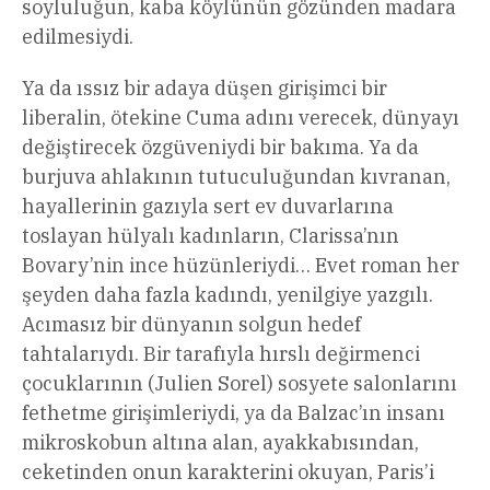
soyluluğun, kaba köylünün gözünden madara
edilmesiydi.
Ya da ıssız bir adaya düşen girişimci bir
liberalin, ötekine Cuma adını verecek, dünyayı
değiştirecek özgüveniydi bir bakıma. Ya da
burjuva ahlakının tutuculuğundan kıvranan,
hayallerinin gazıyla sert ev duvarlarına
toslayan hülyalı kadınların, Clarissa’nın
Bovary’nin ince hüzünleriydi… Evet roman her
şeyden daha fazla kadındı, yenilgiye yazgılı.
Acımasız bir dünyanın solgun hedef
tahtalarıydı. Bir tarafıyla hırslı değirmenci
çocuklarının (Julien Sorel) sosyete salonlarını
fethetme girişimleriydi, ya da Balzac’ın insanı
mikroskobun altına alan, ayakkabısından,
ceketinden onun karakterini okuyan, Paris’i