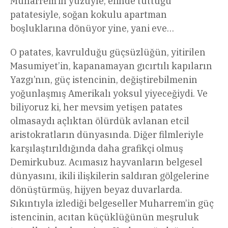
Muharrem’in yüzüyle, elinde tuttuğu
patatesiyle, soğan kokulu apartman
boşluklarına dönüyor yine, yani eve…
O patates, kavrulduğu güçsüzlüğün, yitirilen
Masumiyet’in, kapanamayan gıcırtılı kapıların
Yazgı’nın, güç istencinin, değiştirebilmenin
yoğunlaşmış Amerikalı yoksul yiyeceğiydi. Ve
biliyoruz ki, her mevsim yetişen patates
olmasaydı açlıktan ölürdük avlanan etcil
aristokratların dünyasında. Diğer filmleriyle
karşılaştırıldığında daha grafikçi olmuş
Demirkubuz. Acımasız hayvanların belgesel
dünyasını, ikili ilişkilerin saldıran gölgelerine
dönüştürmüş, hijyen beyaz duvarlarda.
Sıkıntıyla izlediği belgeseller Muharrem’in güç
istencinin, acıtan küçüklüğünün meşruluk