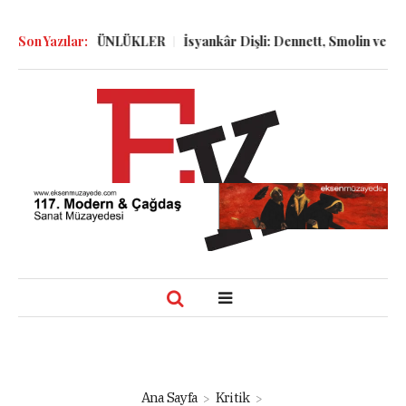
LGELER ve GÜNLÜKLER
Son Yazılar:
İsyankâr Dişli: Dennett, Smolin ve Dostoy
Ana Sayfa
Kritik