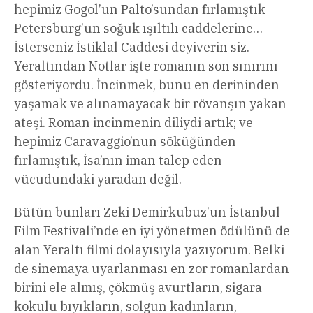
hepimiz Gogol’un Palto’sundan fırlamıştık
Petersburg’un soğuk ışıltılı caddelerine…
İsterseniz İstiklal Caddesi deyiverin siz.
Yeraltından Notlar işte romanın son sınırını
gösteriyordu. İncinmek, bunu en derininden
yaşamak ve alınamayacak bir rövanşın yakan
ateşi. Roman incinmenin diliydi artık; ve
hepimiz Caravaggio’nun söküğünden
fırlamıştık, İsa’nın iman talep eden
vücudundaki yaradan değil.
Bütün bunları Zeki Demirkubuz’un İstanbul
Film Festivali’nde en iyi yönetmen ödülünü de
alan Yeraltı filmi dolayısıyla yazıyorum. Belki
de sinemaya uyarlanması en zor romanlardan
birini ele almış, çökmüş avurtların, sigara
kokulu bıyıkların, solgun kadınların,