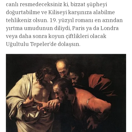
canlı resmedeceksiniz ki, bizzat şüpheyi
doğurtabilme ve Kiliseyi karşınıza alabilme
tehlikeniz olsun. 19. yüzyıl romanı en azından
yırtma umudunun diliydi, Paris ya da Londra
veya daha sonra koyun çiftlikleri olacak
Uğultulu Tepeler’de dolaşsın.