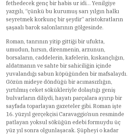
fethedecek genç bir habis ur idi… Yenilgiye
yazgılı, “çünkü bu kurumuş sarı yılgın halkı
seyretmek korkunç bir şeydir” aristokratların
şaşaalı barok salonlarının gölgesinde.
Roman, tanrının yitip gittiği bir ufukta,
umudun, hırsın, direnmenin, arzunun,
borsaların, caddelerin, kafelerin, kıskançlığın,
aldatmanın ve sahte bir sahiciliğin içinde
yuvalandığı sabun köpüğünden bir mafsalaydı.
Gözün mideye döndüğü bir acımasızlığın,
yırtılmış ceket sökükleriyle dolaştığı geniş
bulvarların diliydi, hayatı parçalara ayırıp bir
sayfada toparlayan gazeteler gibi. Roman işte
16. yüzyıl gerçekçisi Caravaggio’nun resminde
patlayan yoksul söküğün edebi formuydu üç
yüz yıl sonra olgunlaşacak. Şüpheyi o kadar