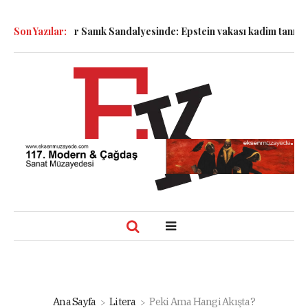
Semboller Sanık Sandalyesinde: Epstein vakası kadim tanrıları n
Son Yazılar:
Ana Sayfa
Litera
Peki Ama Hangi Akışta?