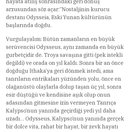
hayata atılış sonrasındaki geri dönüş
arzusundan söz açar:”Nostaljinin kurucu
destanı Odysseia, Eski Yunan kültürünün
başlarında doğdu.
Vurgulayalım: Bütün zamanların en büyük
serüvencisi Odysseus, aynı zamanda en büyük
gurbetçidir de. Troya savaşına gitti (pek istekli
değildi) ve orada on yıl kaldı. Sonra bir an önce
doğduğu İthaka’ya geri dönmek istedi, ama
tanrıların entrikaları yüzünden yolu, önce en
olağanüstü olaylarla dolup taşan üç yıl, sonra
esir düştüğü ve kendisine aşık olup onun
adasından gitmesine izin vermeyen Tanrıça
Kalypso’nun yanında geçirdiği yedi yıl daha
uzadı… Odysseus, Kalypso’nun yanında gerçek
bir dolce vita, rahat bir hayat, bir zevk hayatı