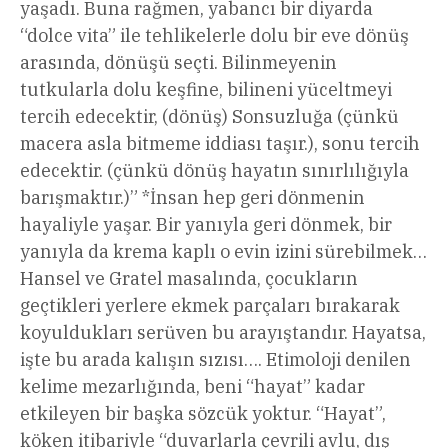
yaşadı. Buna rağmen, yabancı bir diyarda
“dolce vita” ile tehlikelerle dolu bir eve dönüş
arasında, dönüşü seçti. Bilinmeyenin
tutkularla dolu keşfine, bilineni yüceltmeyi
tercih edecektir, (dönüş) Sonsuzluğa (çünkü
macera asla bitmeme iddiası taşır.), sonu tercih
edecektir. (çünkü dönüş hayatın sınırlılığıyla
barışmaktır.)” *İnsan hep geri dönmenin
hayaliyle yaşar. Bir yanıyla geri dönmek, bir
yanıyla da krema kaplı o evin izini sürebilmek…
Hansel ve Gratel masalında, çocukların
geçtikleri yerlere ekmek parçaları bırakarak
koyuldukları serüven bu arayıştandır. Hayatsa,
işte bu arada kalışın sızısı…. Etimoloji denilen
kelime mezarlığında, beni “hayat” kadar
etkileyen bir başka sözcük yoktur. “Hayat”,
köken itibariyle “duvarlarla çevrili avlu, dış