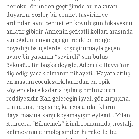
her okul önünden geçtiğimde bu nakaratı
duyarım. Sözler, bir cennet tasvirini ve
ardından aynı cennetten kovuluşun hikayesini
anlatır gibidir. Annenin şefkatli kolları arasında
süregiden, envai çiçeğin renkten renge
boyadığı bahçelerde, koşuşturmayla geçen
avare bir yaşamın “sevinçli” son buluş
öyküsü… Bir başka deyişle, Adem ile Havva’nın
dişlediği yasak elmanın nihayeti…Hayata atılış,
en masum çocuk şarkılarından en epik
söylencelere kadar, alışılmış bir huzurun
reddiyesidir. Kah geleceğin işveli göz kırpışına,
umuduna, neşesine; kah zorundalıkların
dayatmasına karşı koyamayışın eylemi… Milan
Kundera, “Bilmemek” isimli romanında, nostalji
kelimesinin etimolojisinden hareketle; bu