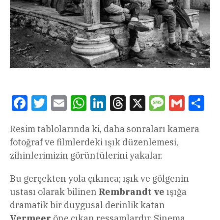
Facebook
Twitter
Email
WhatsApp
LinkedIn
Threads
X
Message
Gmail
Sha
Resim tablolarında ki, daha sonraları kamera
fotoğraf ve filmlerdeki ışık düzenlemesi,
zihinlerimizin görüntülerini yakalar.
Bu gerçekten yola çıkınca; ışık ve gölgenin
ustası olarak bilinen
Rembrandt ve
ışığa
dramatik bir duygusal derinlik katan
Vermeer
öne çıkan ressamlardır. Sinema