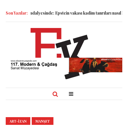
k Sandalyesinde: Epstein vakası kadim tanrıları nasıl komplo kanıt
Son Yazılar:
ART-IZAN
MANŞET