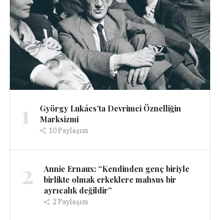
1
György Lukács’ta Devrimci Öznelliğin
Marksizmi
10
Paylaşım
2
Annie Ernaux: “Kendinden genç biriyle
birlikte olmak erkeklere mahsus bir
ayrıcalık değildir”
2
Paylaşım